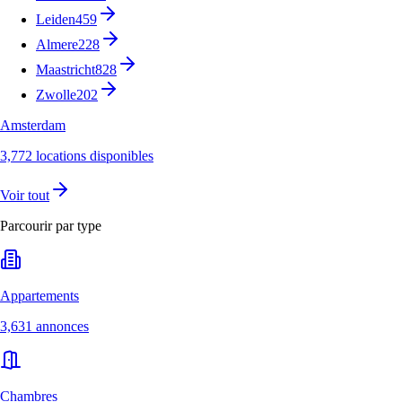
Leiden
459
Almere
228
Maastricht
828
Zwolle
202
Amsterdam
3,772 locations disponibles
Voir tout
Parcourir par type
Appartements
3,631 annonces
Chambres