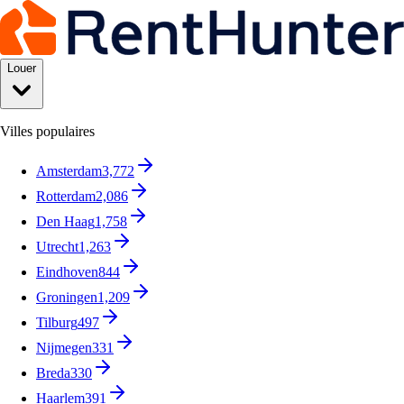
Louer
Villes populaires
Amsterdam
3,772
Rotterdam
2,086
Den Haag
1,758
Utrecht
1,263
Eindhoven
844
Groningen
1,209
Tilburg
497
Nijmegen
331
Breda
330
Haarlem
391