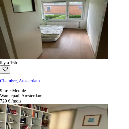
326
Logements disponibles
Trier par
:
newest first
Annonces gratuites à contacter uniquement
Chaque location aux Pays-Bas en une seule recherche.
1 100+ sites
sca
Créer un compte