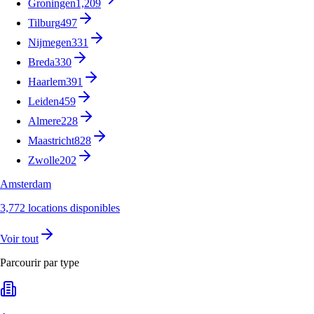
Groningen
1,209
Tilburg
497
Nijmegen
331
Breda
330
Haarlem
391
Leiden
459
Almere
228
Maastricht
828
Zwolle
202
Amsterdam
3,772 locations disponibles
Voir tout
Parcourir par type