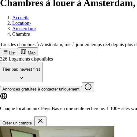
Chambres à louer à Amsterdam,
Accueil
›
Location
›
Amsterdam
›
Chambre
Tous les chambres à Amsterdam, mis à jour en temps réel depuis plus d
List
Map
Recevez en premier les nouvelles annonce
Amsterdam
Villes populaires
Rotterdam
Groningen
Utrecht
Den-haag
Maastricht
E
Commencer