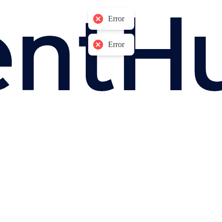
Error
Error