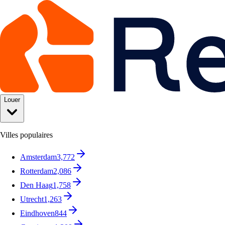
Louer
Villes populaires
Amsterdam
3,772
Rotterdam
2,086
Den Haag
1,758
Utrecht
1,263
Eindhoven
844