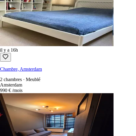
il y a 16h
Chambre, Amsterdam
9 m² · Meublé
Wannepad, Amsterdam
720 €
/mois
il y a 16h