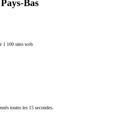
 Pays-Bas
e 1 100 sites web
s à Amsterdam
nschede
Eindhoven
Tilburg
Leiden
Arnhem
Breda
D