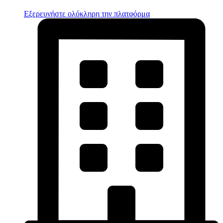
Εξερευνήστε ολόκληρη την πλατφόρμα