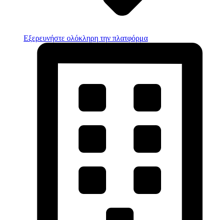
Εξερευνήστε ολόκληρη την πλατφόρμα