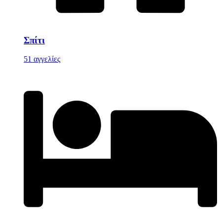
Σπίτι
51 αγγελίες