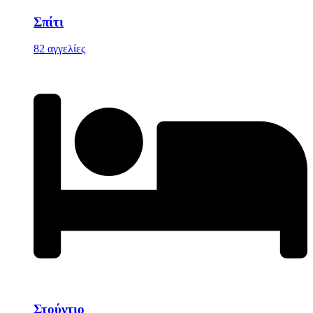
Σπίτι
82 αγγελίες
Στούντιο