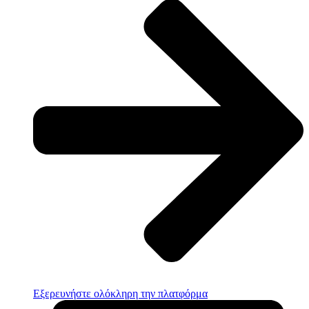
Εξερευνήστε ολόκληρη την πλατφόρμα