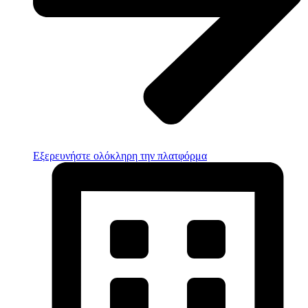
Εξερευνήστε ολόκληρη την πλατφόρμα