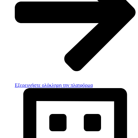
Εξερευνήστε ολόκληρη την πλατφόρμα