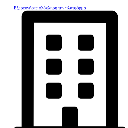
Εξερευνήστε ολόκληρη την πλατφόρμα