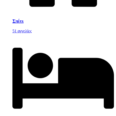
Σπίτι
51 αγγελίες