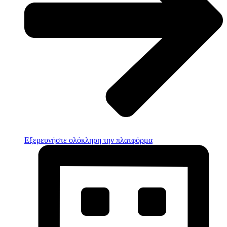
Εξερευνήστε ολόκληρη την πλατφόρμα