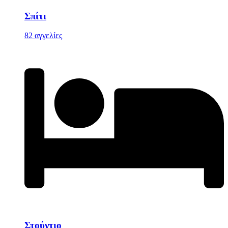
Σπίτι
82 αγγελίες
Στούντιο