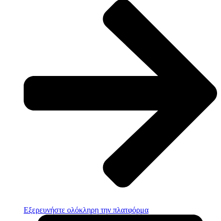
Εξερευνήστε ολόκληρη την πλατφόρμα