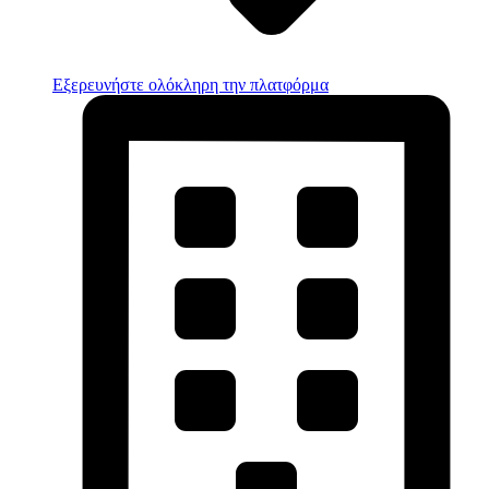
Εξερευνήστε ολόκληρη την πλατφόρμα