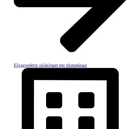
Εξερευνήστε ολόκληρη την πλατφόρμα