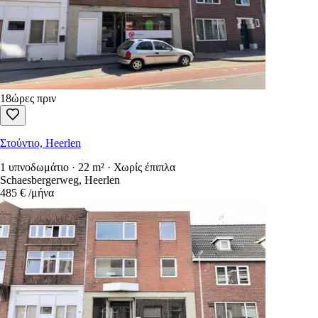
18ώρες πριν
Στούντιο, Heerlen
1 υπνοδωμάτιο · 22 m² · Χωρίς έπιπλα
Schaesbergerweg, Heerlen
485 €
/μήνα