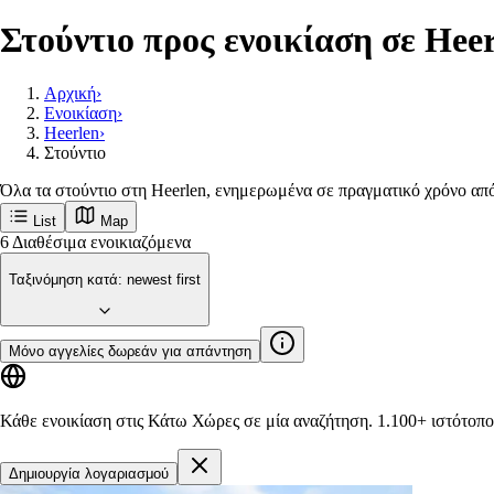
Στούντιο προς ενοικίαση σε Hee
Αρχική
›
Ενοικίαση
›
Heerlen
›
Στούντιο
Όλα τα στούντιο στη Heerlen, ενημερωμένα σε πραγματικό χρόνο από
List
Map
6
Διαθέσιμα ενοικιαζόμενα
Ταξινόμηση κατά
:
newest first
Μόνο αγγελίες δωρεάν για απάντηση
Κάθε ενοικίαση στις Κάτω Χώρες σε μία αναζήτηση.
1.100+ ιστότοπο
Δημιουργία λογαριασμού