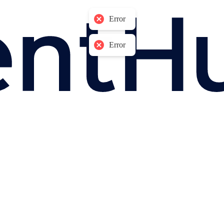
Error
Error