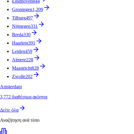
Eindhoven
844
Groningen
1,209
Tilburg
497
Nijmegen
331
Breda
330
Haarlem
391
Leiden
459
Almere
228
Maastricht
828
Zwolle
202
Amsterdam
3,772 διαθέσιμα ακίνητα
Δείτε όλα
Αναζήτηση ανά τύπο