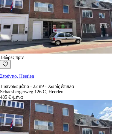
18ώρες πριν
Στούντιο, Heerlen
1 υπνοδωμάτιο · 22 m² · Χωρίς έπιπλα
Schaesbergerweg 126 C, Heerlen
485 €
/μήνα