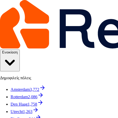
Ενοικίαση
Δημοφιλείς πόλεις
Amsterdam
3,772
Rotterdam
2,086
Den Haag
1,758
Utrecht
1,263