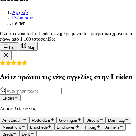
Αρχική
›
Ενοικίαση
›
Leiden
Όλα τα ενοίκια στη Leiden, ενημερωμένα σε πραγματικό χρόνο από
πάνω από 1.100 ιστοσελίδες
List
Map
Δείτε πρώτοι τις νέες αγγελίες στην Leiden
Leiden
Δημοφιλείς πόλεις
Amsterdam
Rotterdam
Groningen
Utrecht
Den-haag
Maastricht
Enschede
Eindhoven
Tilburg
Arnhem
Breda
Delft