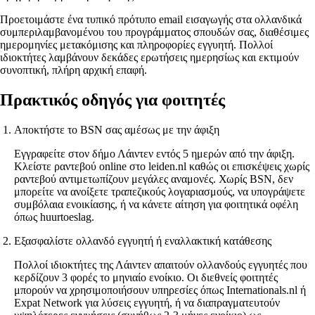
Προετοιμάστε ένα τυπικό πρότυπο email εισαγωγής στα ολλανδικά
συμπεριλαμβανομένου του προγράμματος σπουδών σας, διαθέσιμες
ημερομηνίες μετακόμισης και πληροφορίες εγγυητή. Πολλοί
ιδιοκτήτες λαμβάνουν δεκάδες ερωτήσεις ημερησίως και εκτιμούν
συνοπτική, πλήρη αρχική επαφή.
Πρακτικός οδηγός για φοιτητές
Αποκτήστε το BSN σας αμέσως με την άφιξη
Εγγραφείτε στον δήμο Λάιντεν εντός 5 ημερών από την άφιξη.
Κλείστε ραντεβού online στο leiden.nl καθώς οι επισκέψεις χωρίς
ραντεβού αντιμετωπίζουν μεγάλες αναμονές. Χωρίς BSN, δεν
μπορείτε να ανοίξετε τραπεζικούς λογαριασμούς, να υπογράψετε
συμβόλαια ενοικίασης, ή να κάνετε αίτηση για φοιτητικά οφέλη
όπως huurtoeslag.
Εξασφαλίστε ολλανδό εγγυητή ή εναλλακτική κατάθεσης
Πολλοί ιδιοκτήτες της Λάιντεν απαιτούν ολλανδούς εγγυητές που
κερδίζουν 3 φορές το μηνιαίο ενοίκιο. Οι διεθνείς φοιτητές
μπορούν να χρησιμοποιήσουν υπηρεσίες όπως Internationals.nl ή
Expat Network για λύσεις εγγυητή, ή να διαπραγματευτούν