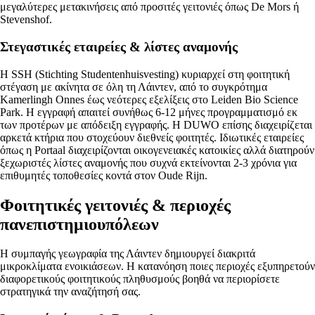
μεγαλύτερες μετακινήσεις από προσιτές γειτονιές όπως De Mors ή
Stevenshof.
Στεγαστικές εταιρείες & λίστες αναμονής
Η SSH (Stichting Studentenhuisvesting) κυριαρχεί στη φοιτητική
στέγαση με ακίνητα σε όλη τη Λάιντεν, από το συγκρότημα
Kamerlingh Onnes έως νεότερες εξελίξεις στο Leiden Bio Science
Park. Η εγγραφή απαιτεί συνήθως 6-12 μήνες προγραμματισμό εκ
των προτέρων με απόδειξη εγγραφής. Η DUWO επίσης διαχειρίζεται
αρκετά κτήρια που στοχεύουν διεθνείς φοιτητές. Ιδιωτικές εταιρείες
όπως η Portaal διαχειρίζονται οικογενειακές κατοικίες αλλά διατηρούν
ξεχωριστές λίστες αναμονής που συχνά εκτείνονται 2-3 χρόνια για
επιθυμητές τοποθεσίες κοντά στον Oude Rijn.
Φοιτητικές γειτονιές & περιοχές
πανεπιστημιουπόλεων
Η συμπαγής γεωγραφία της Λάιντεν δημιουργεί διακριτά
μικροκλίματα ενοικιάσεων. Η κατανόηση ποιες περιοχές εξυπηρετούν
διαφορετικούς φοιτητικούς πληθυσμούς βοηθά να περιορίσετε
στρατηγικά την αναζήτησή σας.