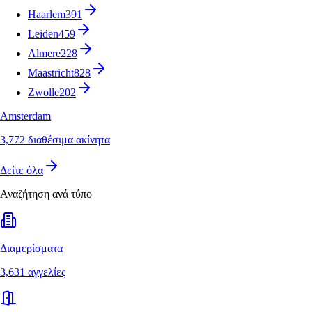
Haarlem
391
Leiden
459
Almere
228
Maastricht
828
Zwolle
202
Amsterdam
3,772 διαθέσιμα ακίνητα
Δείτε όλα
Αναζήτηση ανά τύπο
Διαμερίσματα
3,631 αγγελίες