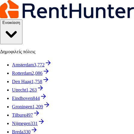
Ενοικίαση
Δημοφιλείς πόλεις
Amsterdam
3,772
Rotterdam
2,086
Den Haag
1,758
Utrecht
1,263
Eindhoven
844
Groningen
1,209
Tilburg
497
Nijmegen
331
Breda
330