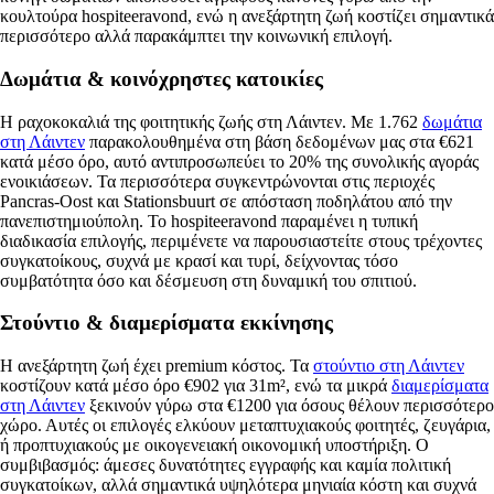
κουλτούρα hospiteeravond, ενώ η ανεξάρτητη ζωή κοστίζει σημαντικά
περισσότερο αλλά παρακάμπτει την κοινωνική επιλογή.
Δωμάτια & κοινόχρηστες κατοικίες
Η ραχοκοκαλιά της φοιτητικής ζωής στη Λάιντεν. Με 1.762
δωμάτια
στη Λάιντεν
παρακολουθημένα στη βάση δεδομένων μας στα €621
κατά μέσο όρο, αυτό αντιπροσωπεύει το 20% της συνολικής αγοράς
ενοικιάσεων. Τα περισσότερα συγκεντρώνονται στις περιοχές
Pancras-Oost και Stationsbuurt σε απόσταση ποδηλάτου από την
πανεπιστημιούπολη. Το hospiteeravond παραμένει η τυπική
διαδικασία επιλογής, περιμένετε να παρουσιαστείτε στους τρέχοντες
συγκατοίκους, συχνά με κρασί και τυρί, δείχνοντας τόσο
συμβατότητα όσο και δέσμευση στη δυναμική του σπιτιού.
Στούντιο & διαμερίσματα εκκίνησης
Η ανεξάρτητη ζωή έχει premium κόστος. Τα
στούντιο στη Λάιντεν
κοστίζουν κατά μέσο όρο €902 για 31m², ενώ τα μικρά
διαμερίσματα
στη Λάιντεν
ξεκινούν γύρω στα €1200 για όσους θέλουν περισσότερο
χώρο. Αυτές οι επιλογές ελκύουν μεταπτυχιακούς φοιτητές, ζευγάρια,
ή προπτυχιακούς με οικογενειακή οικονομική υποστήριξη. Ο
συμβιβασμός: άμεσες δυνατότητες εγγραφής και καμία πολιτική
συγκατοίκων, αλλά σημαντικά υψηλότερα μηνιαία κόστη και συχνά