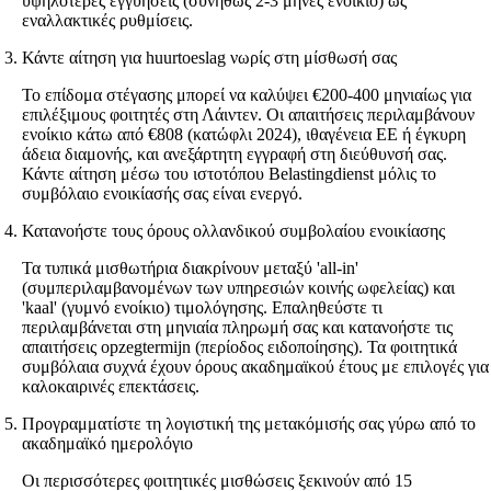
υψηλότερες εγγυήσεις (συνήθως 2-3 μήνες ενοίκιο) ως
εναλλακτικές ρυθμίσεις.
Κάντε αίτηση για huurtoeslag νωρίς στη μίσθωσή σας
Το επίδομα στέγασης μπορεί να καλύψει €200-400 μηνιαίως για
επιλέξιμους φοιτητές στη Λάιντεν. Οι απαιτήσεις περιλαμβάνουν
ενοίκιο κάτω από €808 (κατώφλι 2024), ιθαγένεια ΕΕ ή έγκυρη
άδεια διαμονής, και ανεξάρτητη εγγραφή στη διεύθυνσή σας.
Κάντε αίτηση μέσω του ιστοτόπου Belastingdienst μόλις το
συμβόλαιο ενοικίασής σας είναι ενεργό.
Κατανοήστε τους όρους ολλανδικού συμβολαίου ενοικίασης
Τα τυπικά μισθωτήρια διακρίνουν μεταξύ 'all-in'
(συμπεριλαμβανομένων των υπηρεσιών κοινής ωφελείας) και
'kaal' (γυμνό ενοίκιο) τιμολόγησης. Επαληθεύστε τι
περιλαμβάνεται στη μηνιαία πληρωμή σας και κατανοήστε τις
απαιτήσεις opzegtermijn (περίοδος ειδοποίησης). Τα φοιτητικά
συμβόλαια συχνά έχουν όρους ακαδημαϊκού έτους με επιλογές για
καλοκαιρινές επεκτάσεις.
Προγραμματίστε τη λογιστική της μετακόμισής σας γύρω από το
ακαδημαϊκό ημερολόγιο
Οι περισσότερες φοιτητικές μισθώσεις ξεκινούν από 15