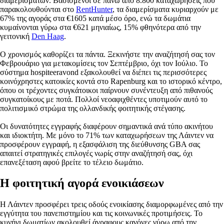
διαμερισμάτων. Βασισμένοι σε πάνω από 8.800 καταχωρήσεις που
παρακολουθούνται στο
RentHunter
, τα διαμερίσματα κυριαρχούν με
67% της αγοράς στα €1605 κατά μέσο όρο, ενώ τα δωμάτια
κυμαίνονται γύρω στα €621 μηνιαίως, 15% φθηνότερα από την
γειτονική
Den Haag
.
Ο χρονισμός καθορίζει τα πάντα. Ξεκινήστε την αναζήτησή σας τον
Φεβρουάριο για μετακομίσεις τον Σεπτέμβριο, όχι τον Ιούλιο. Το
σύστημα hospiteeravond εξακολουθεί να διέπει τις περισσότερες
κοινόχρηστες κατοικίες κοντά στο Rapenburg και το ιστορικό κέντρο,
όπου οι τρέχοντες συγκάτοικοι παίρνουν συνέντευξη από πιθανούς
συγκατοίκους με ποτά. Πολλοί νεοαφιχθέντες υποτιμούν αυτό το
πολιτισμικό στρώμα της ολλανδικής φοιτητικής στέγασης.
Οι δυνατότητες εγγραφής διαφέρουν σημαντικά ανά τύπο ακινήτου
και ιδιοκτήτη. Με μόνο το 71% των καταχωρήσεων της Λάιντεν να
προσφέρουν εγγραφή, η εξασφάλιση της διεύθυνσης GBA σας
απαιτεί στρατηγικές επιλογές νωρίς στην αναζήτησή σας, όχι
επανεξέταση αφού βρείτε το τέλειο δωμάτιο.
Η φοιτητική αγορά ενοικιάσεων
Η Λάιντεν προσφέρει τρεις οδούς ενοικίασης διαμορφωμένες από την
εγγύτητα του πανεπιστημίου και τις κοινωνικές προτιμήσεις. Το
κυνήγι δωματίων ακολουθεί άγραφους κανόνες γύρω από την