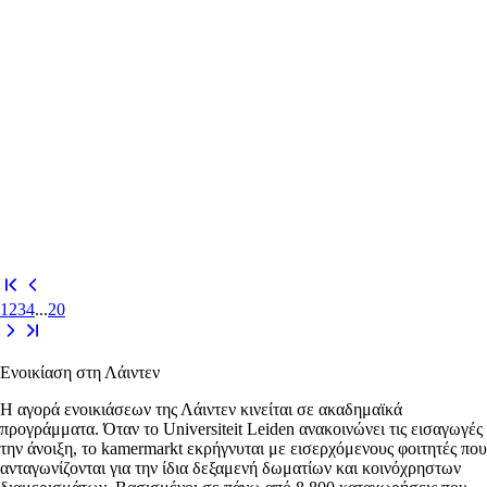
1
2
3
4
...
20
Ενοικίαση στη Λάιντεν
Η αγορά ενοικιάσεων της Λάιντεν κινείται σε ακαδημαϊκά
προγράμματα. Όταν το Universiteit Leiden ανακοινώνει τις εισαγωγές
την άνοιξη, το kamermarkt εκρήγνυται με εισερχόμενους φοιτητές που
ανταγωνίζονται για την ίδια δεξαμενή δωματίων και κοινόχρηστων