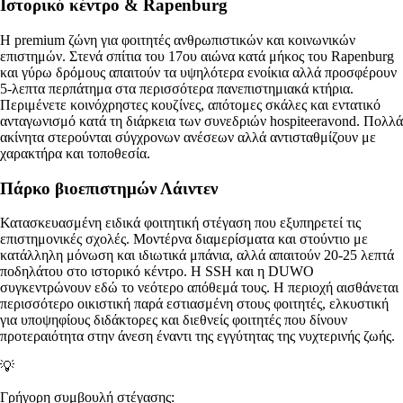
Ιστορικό κέντρο & Rapenburg
Η premium ζώνη για φοιτητές ανθρωπιστικών και κοινωνικών
επιστημών. Στενά σπίτια του 17ου αιώνα κατά μήκος του Rapenburg
και γύρω δρόμους απαιτούν τα υψηλότερα ενοίκια αλλά προσφέρουν
5-λεπτα περπάτημα στα περισσότερα πανεπιστημιακά κτήρια.
Περιμένετε κοινόχρηστες κουζίνες, απότομες σκάλες και εντατικό
ανταγωνισμό κατά τη διάρκεια των συνεδριών hospiteeravond. Πολλά
ακίνητα στερούνται σύγχρονων ανέσεων αλλά αντισταθμίζουν με
χαρακτήρα και τοποθεσία.
Πάρκο βιοεπιστημών Λάιντεν
Κατασκευασμένη ειδικά φοιτητική στέγαση που εξυπηρετεί τις
επιστημονικές σχολές. Μοντέρνα διαμερίσματα και στούντιο με
κατάλληλη μόνωση και ιδιωτικά μπάνια, αλλά απαιτούν 20-25 λεπτά
ποδηλάτου στο ιστορικό κέντρο. Η SSH και η DUWO
συγκεντρώνουν εδώ το νεότερο απόθεμά τους. Η περιοχή αισθάνεται
περισσότερο οικιστική παρά εστιασμένη στους φοιτητές, ελκυστική
για υποψηφίους διδάκτορες και διεθνείς φοιτητές που δίνουν
προτεραιότητα στην άνεση έναντι της εγγύτητας της νυχτερινής ζωής.
💡
Γρήγορη συμβουλή στέγασης: