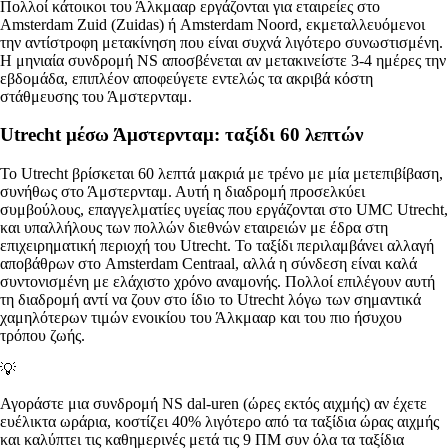
Πολλοί κάτοικοι του Άλκμααρ εργάζονται για εταιρείες στο
Amsterdam Zuid (Zuidas) ή Amsterdam Noord, εκμεταλλευόμενοι
την αντίστροφη μετακίνηση που είναι συχνά λιγότερο συνωστισμένη.
Η μηνιαία συνδρομή NS αποσβένεται αν μετακινείστε 3-4 ημέρες την
εβδομάδα, επιπλέον αποφεύγετε εντελώς τα ακριβά κόστη
στάθμευσης του Άμστερνταμ.
Utrecht μέσω Άμστερνταμ: ταξίδι 60 λεπτών
Το Utrecht βρίσκεται 60 λεπτά μακριά με τρένο με μία μετεπιβίβαση,
συνήθως στο Άμστερνταμ. Αυτή η διαδρομή προσελκύει
συμβούλους, επαγγελματίες υγείας που εργάζονται στο UMC Utrecht,
και υπαλλήλους των πολλών διεθνών εταιρειών με έδρα στη
επιχειρηματική περιοχή του Utrecht. Το ταξίδι περιλαμβάνει αλλαγή
αποβάθρων στο Amsterdam Centraal, αλλά η σύνδεση είναι καλά
συντονισμένη με ελάχιστο χρόνο αναμονής. Πολλοί επιλέγουν αυτή
τη διαδρομή αντί να ζουν στο ίδιο το Utrecht λόγω των σημαντικά
χαμηλότερων τιμών ενοικίου του Άλκμααρ και του πιο ήσυχου
τρόπου ζωής.
💡
Αγοράστε μια συνδρομή NS dal-uren (ώρες εκτός αιχμής) αν έχετε
ευέλικτα ωράρια, κοστίζει 40% λιγότερο από τα ταξίδια ώρας αιχμής
και καλύπτει τις καθημερινές μετά τις 9 ΠΜ συν όλα τα ταξίδια