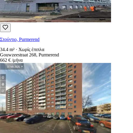
Στούντιο, Purmerend
34.4 m² · Χωρίς έπιπλα
Gouwzeestraat 268, Purmerend
662 €
/μήνα