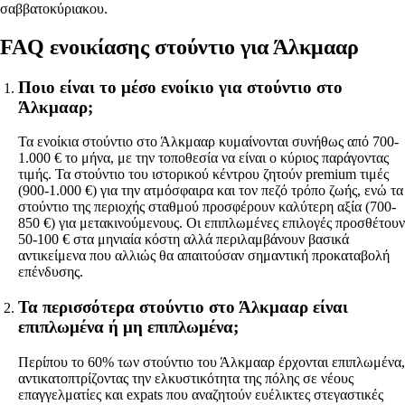
σαββατοκύριακου.
FAQ ενοικίασης στούντιο για Άλκμααρ
Ποιο είναι το μέσο ενοίκιο για στούντιο στο
Άλκμααρ;
Τα ενοίκια στούντιο στο Άλκμααρ κυμαίνονται συνήθως από 700-
1.000 € το μήνα, με την τοποθεσία να είναι ο κύριος παράγοντας
τιμής. Τα στούντιο του ιστορικού κέντρου ζητούν premium τιμές
(900-1.000 €) για την ατμόσφαιρα και τον πεζό τρόπο ζωής, ενώ τα
στούντιο της περιοχής σταθμού προσφέρουν καλύτερη αξία (700-
850 €) για μετακινούμενους. Οι επιπλωμένες επιλογές προσθέτουν
50-100 € στα μηνιαία κόστη αλλά περιλαμβάνουν βασικά
αντικείμενα που αλλιώς θα απαιτούσαν σημαντική προκαταβολή
επένδυσης.
Τα περισσότερα στούντιο στο Άλκμααρ είναι
επιπλωμένα ή μη επιπλωμένα;
Περίπου το 60% των στούντιο του Άλκμααρ έρχονται επιπλωμένα,
αντικατοπτρίζοντας την ελκυστικότητα της πόλης σε νέους
επαγγελματίες και expats που αναζητούν ευέλικτες στεγαστικές