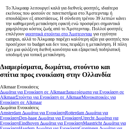
Το Άλκμααρ λειτουργεί καλά για διεθνείς φοιτητές, ιδιαίτερα
εκείνους που φοιτούν σε πανεπιστήμια στο Άμστερνταμ ή
σπουδάζουν εξ αποστάσεως. Η σύνδεση τρένου 39 λεπτών κάνει
την καθημερινή μετακίνηση εφικτή ενώ προσφέρει σημαντικά
χαμηλότερο κόστος ζωής από το Άμστερνταμ. Πολλοί φοιτητές
επιλέγουν
φοιτητικά στούντιο στο Άμστερνταμ
για εγγύτητα
campus, αλλά το Άλκμααρ παρέχει καλύτερη αξία για φοιτητές που
προσέχουν το budget και δεν τους πειράζει η μετακίνηση. Η πόλη
έχει μια φιλόξενη διεθνή κοινότητα και εξαιρετική ποδηλατική
υποδομή για τοπική μετακίνηση.
Διαμερίσματα, δωμάτια, στούντιο και
σπίτια προς ενοικίαση στην Ολλανδία
Alkmaar
Ενοικιάσεις
Δωμάτια
για Ενοικίαση σε
Alkmaar
Διαμερίσματα
για Ενοικίαση σε
Alkmaar
Στούντιο
για Ενοικίαση σε
Alkmaar
Μονοκατοικίες
για
Ενοικίαση σε
Alkmaar
Δωμάτια
Ενοικιάσεις
Amsterdam Δωμάτια για Ενοικίαση
Rotterdam Δωμάτια για
Ενοικίαση
Den-haag Δωμάτια για Ενοικίαση
Utrecht Δωμάτια για
Ενοικίαση
Eindhoven Δωμάτια για Ενοικίαση
Maastricht Δωμάτια για
Ενοικίαση
Haarlem Δωμάτια για Ενοικίαση
Groningen Δωμάτια για