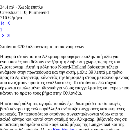
34.4 m² · Χωρίς έπιπλα
Citerstraat 110, Purmerend
716 €
/μήνα
1
Στούντιο €700 πλεονέκτημα μετακινούμενων
Η αγορά στούντιο του Άλκμααρ προσφέρει εκπληκτική αξία για
ενοικιαστές που θέλουν ανεξάρτητη διαβίωση χωρίς τις τιμές του
Άμστερνταμ. Αυτή η πόλη του Noord-Holland βρίσκεται τέλεια
ανάμεσα στην πρωτεύουσα και την ακτή, μόλις 39 λεπτά με τρένο
προς το Άμστερνταμ, κάνοντάς την δημοφιλή στους μετακινούμενους
που αναζητούν προσιτές εναλλακτικές. Τα στούντιο εδώ συχνά
έρχονται επιπλωμένα, ιδανικά για νέους επαγγελματίες και expats που
κάνουν το πρώτο τους βήμα στην Ολλανδία.
Η ιστορική πόλη της αγοράς τυριών έχει διατηρήσει το συμπαγές,
βατό κέντρο της ενώ παράλληλα ανέπτυξε σύγχρονες κατοικημένες
περιοχές. Τα περισσότερα στούντιο συγκεντρώνονται γύρω από το
παλιό κέντρο και κοντά στον σταθμό του Άλκμααρ, βάζοντάς σας σε
απόσταση ποδηλάτου από καφέ κατά μήκος της Langestraat και της
διάσημης Waagplein. Με το
RentHunter
, μπορείτε να συγκρίνετε