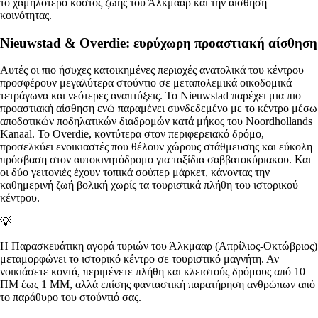
το χαμηλότερο κόστος ζωής του Άλκμααρ και την αίσθηση
κοινότητας.
Nieuwstad & Overdie: ευρύχωρη προαστιακή αίσθηση
Αυτές οι πιο ήσυχες κατοικημένες περιοχές ανατολικά του κέντρου
προσφέρουν μεγαλύτερα στούντιο σε μεταπολεμικά οικοδομικά
τετράγωνα και νεότερες αναπτύξεις. Το Nieuwstad παρέχει μια πιο
προαστιακή αίσθηση ενώ παραμένει συνδεδεμένο με το κέντρο μέσω
αποδοτικών ποδηλατικών διαδρομών κατά μήκος του Noordhollands
Kanaal. Το Overdie, κοντύτερα στον περιφερειακό δρόμο,
προσελκύει ενοικιαστές που θέλουν χώρους στάθμευσης και εύκολη
πρόσβαση στον αυτοκινητόδρομο για ταξίδια σαββατοκύριακου. Και
οι δύο γειτονιές έχουν τοπικά σούπερ μάρκετ, κάνοντας την
καθημερινή ζωή βολική χωρίς τα τουριστικά πλήθη του ιστορικού
κέντρου.
💡
Η Παρασκευάτικη αγορά τυριών του Άλκμααρ (Απρίλιος-Οκτώβριος)
μεταμορφώνει το ιστορικό κέντρο σε τουριστικό μαγνήτη. Αν
νοικιάσετε κοντά, περιμένετε πλήθη και κλειστούς δρόμους από 10
ΠΜ έως 1 ΜΜ, αλλά επίσης φανταστική παρατήρηση ανθρώπων από
το παράθυρο του στούντιό σας.