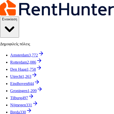
Ενοικίαση
Δημοφιλείς πόλεις
Amsterdam
3,772
Rotterdam
2,086
Den Haag
1,758
Utrecht
1,263
Eindhoven
844
Groningen
1,209
Tilburg
497
Nijmegen
331
Breda
330