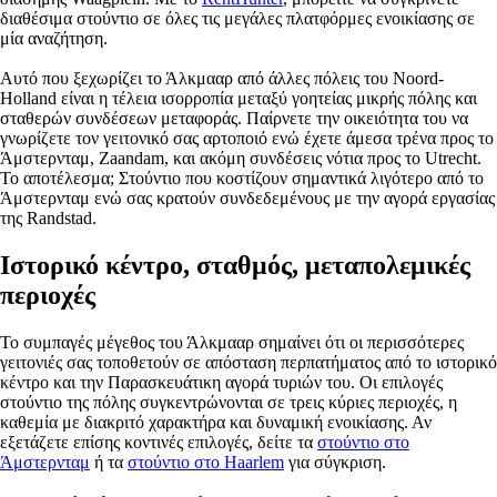
διαθέσιμα στούντιο σε όλες τις μεγάλες πλατφόρμες ενοικίασης σε
μία αναζήτηση.
Αυτό που ξεχωρίζει το Άλκμααρ από άλλες πόλεις του Noord-
Holland είναι η τέλεια ισορροπία μεταξύ γοητείας μικρής πόλης και
σταθερών συνδέσεων μεταφοράς. Παίρνετε την οικειότητα του να
γνωρίζετε τον γειτονικό σας αρτοποιό ενώ έχετε άμεσα τρένα προς το
Άμστερνταμ, Zaandam, και ακόμη συνδέσεις νότια προς το Utrecht.
Το αποτέλεσμα; Στούντιο που κοστίζουν σημαντικά λιγότερο από το
Άμστερνταμ ενώ σας κρατούν συνδεδεμένους με την αγορά εργασίας
της Randstad.
Ιστορικό κέντρο, σταθμός, μεταπολεμικές
περιοχές
Το συμπαγές μέγεθος του Άλκμααρ σημαίνει ότι οι περισσότερες
γειτονιές σας τοποθετούν σε απόσταση περπατήματος από το ιστορικό
κέντρο και την Παρασκευάτικη αγορά τυριών του. Οι επιλογές
στούντιο της πόλης συγκεντρώνονται σε τρεις κύριες περιοχές, η
καθεμία με διακριτό χαρακτήρα και δυναμική ενοικίασης. Αν
εξετάζετε επίσης κοντινές επιλογές, δείτε τα
στούντιο στο
Άμστερνταμ
ή τα
στούντιο στο Haarlem
για σύγκριση.