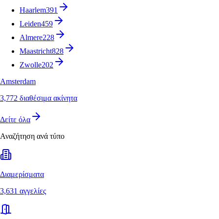
Haarlem
391
Leiden
459
Almere
228
Maastricht
828
Zwolle
202
Amsterdam
3,772 διαθέσιμα ακίνητα
Δείτε όλα
Αναζήτηση ανά τύπο
Διαμερίσματα
3,631 αγγελίες