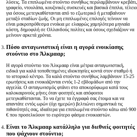
λύσεις. Τα επιπλωμένα στούντιο συνήθως περιλαμβάνουν κρεβάτι,
γραφείο, ντουλάπα, κουζινικές συσκευές και βασικά έπιπλα, τέλειο
για όσους μετεγκαθίστανται από το εξωτερικό ή μεταβαίνουν
μεταξύ σταδίων ζωής. Οι μη επιπλωμένες επιλογές τείνουν να
είναι μακροπρόθεσμα ενοίκια με ελαφρώς χαμηλότερα μηνιαία
κόστη, δημοφιλή σε Ολλανδούς πολίτες και όσους σχεδιάζουν να
μείνουν αρκετά χρόνια.
Πόσο ανταγωνιστική είναι η αγορά ενοικίασης
στούντιο στο Άλκμααρ;
Η αγορά στούντιο του Άλκμααρ είναι μέτρια ανταγωνιστική,
ειδικά για καλά τοποθετημένες ιδιοκτησίες κοντά στον σταθμό ή
το ιστορικό κέντρο. Τα καλά στούντιο συνήθως λαμβάνουν 15-25
ερωτήσεις και ενοικιάζονται εντός 1-2 εβδομάδων από την
αγγελία. Ο ανταγωνισμός φτάνει στο αποκορύφωμα κατά τους
καλοκαιρινούς μήνες όταν φοιτητές και απόφοιτοι
μετεγκαθίστανται. Το να έχετε τα έγγραφά σας έτοιμα και να
απαντάτε εντός ωρών (όχι ημερών) βελτιώνει σημαντικά τις
πιθανότητές σας, ιδιαίτερα για επιπλωμένα στούντιο κάτω από 900
€ που προσελκύουν το ευρύτερο φάσμα ενοικιαστών.
Είναι το Άλκμααρ κατάλληλο για διεθνείς φοιτητές
που ψάχνουν στούντιο;