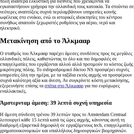
πόλη ιδιαίτερα ελκυστική για διεθνείς που χρειάζονται να
εγκαταστήσουν γρήγορα την ολλανδική τους κατοικία. Τα στούντιο σε
νεότερες αναπτύξεις συχνά περιλαμβάνουν υπηρεσίες κοινής
ωφέλειας στο ενοίκιο, ενώ οι ιστορικές ιδιοκτησίες του κέντρου
συνήθως απαιτούν ξεχωριστές ρυθμίσεις για αέριο, νερό και
ηλεκτρικό.
Μετακίνηση από το Άλκμααρ
Ο σταθμός του Άλκμααρ παρέχει άμεσες συνδέσεις προς τις μεγάλες
ολλανδικές πόλεις, καθιστώντας το όλο και πιο δημοφιλές σε
επαγγελματίες που εργάζονται αλλού αλλά προτιμούν το κόστος ζωής
μικρότερης πόλης. Το σιδηροδρομικό δίκτυο NS προσφέρει συχνές
υπηρεσίες όλη την ημέρα, με τα ταξίδια εκτός αιχμής να προσφέρουν
συχνά καλύτερη αξία και άνεση. Αν συγκρίνετε κόστη μετακίνησης,
εξερευνήστε επίσης τα
σπίτια στο Άλκμααρ
για πιο ευρύχωρες
εναλλακτικές.
Άμστερνταμ άμεση: 39 λεπτά συχνή υπηρεσία
Η άμεση σύνδεση τρένου 39 λεπτών προς το Amsterdam Centraal
λειτουργεί κάθε 15 λεπτά κατά τις ώρες αιχμής, κάνοντας αυτή τη
διαδρομή εξαιρετικά δημοφιλή σε εργαζόμενους tech, επαγγελματίες
χρηματοοικονομικών και υπαλλήλους δημιουργικών βιομηχανιών.