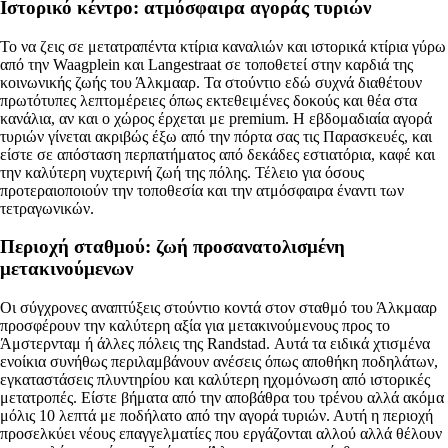
Ιστορικό κέντρο: ατμόσφαιρα αγοράς τυριών
Το να ζεις σε μετατραπέντα κτίρια καναλιών και ιστορικά κτίρια γύρω
από την Waagplein και Langestraat σε τοποθετεί στην καρδιά της
κοινωνικής ζωής του Άλκμααρ. Τα στούντιο εδώ συχνά διαθέτουν
πρωτότυπες λεπτομέρειες όπως εκτεθειμένες δοκούς και θέα στα
κανάλια, αν και ο χώρος έρχεται με premium. Η εβδομαδιαία αγορά
τυριών γίνεται ακριβώς έξω από την πόρτα σας τις Παρασκευές, και
είστε σε απόσταση περπατήματος από δεκάδες εστιατόρια, καφέ και
την καλύτερη νυχτερινή ζωή της πόλης. Τέλειο για όσους
προτεραιοποιούν την τοποθεσία και την ατμόσφαιρα έναντι των
τετραγωνικών.
Περιοχή σταθμού: ζωή προσανατολισμένη
μετακινούμενων
Οι σύγχρονες αναπτύξεις στούντιο κοντά στον σταθμό του Άλκμααρ
προσφέρουν την καλύτερη αξία για μετακινούμενους προς το
Άμστερνταμ ή άλλες πόλεις της Randstad. Αυτά τα ειδικά χτισμένα
ενοίκια συνήθως περιλαμβάνουν ανέσεις όπως αποθήκη ποδηλάτων,
εγκαταστάσεις πλυντηρίου και καλύτερη ηχομόνωση από ιστορικές
μετατροπές. Είστε βήματα από την αποβάθρα του τρένου αλλά ακόμα
μόλις 10 λεπτά με ποδήλατο από την αγορά τυριών. Αυτή η περιοχή
προσελκύει νέους επαγγελματίες που εργάζονται αλλού αλλά θέλουν