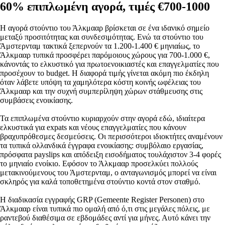
60% επιπλωμένη αγορά, τιμές €700-1000
Η αγορά στούντιο του Άλκμααρ βρίσκεται σε ένα ιδανικό σημείο
μεταξύ προσιτότητας και συνδεσιμότητας. Ενώ τα στούντιο του
Άμστερνταμ τακτικά ξεπερνούν τα 1.200-1.400 € μηνιαίως, το
Άλκμααρ τυπικά προσφέρει παρόμοιους χώρους για 700-1.000 €,
κάνοντάς το ελκυστικό για πρωτοενοικιαστές και επαγγελματίες που
προσέχουν το budget. Η διαφορά τιμής γίνεται ακόμη πιο έκδηλη
όταν λάβετε υπόψη τα χαμηλότερα κόστη κοινής ωφέλειας του
Άλκμααρ και την συχνή συμπερίληψη χώρων στάθμευσης στις
συμβάσεις ενοικίασης.
Τα επιπλωμένα στούντιο κυριαρχούν στην αγορά εδώ, ιδιαίτερα
ελκυστικά για expats και νέους επαγγελματίες που κάνουν
βραχυπρόθεσμες δεσμεύσεις. Οι περισσότεροι ιδιοκτήτες αναμένουν
τα τυπικά ολλανδικά έγγραφα ενοικίασης: συμβόλαιο εργασίας,
πρόσφατα payslips και απόδειξη εισοδήματος τουλάχιστον 3-4 φορές
το μηνιαίο ενοίκιο. Εφόσον το Άλκμααρ προσελκύει πολλούς
μετακινούμενους του Άμστερνταμ, ο ανταγωνισμός μπορεί να είναι
σκληρός για καλά τοποθετημένα στούντιο κοντά στον σταθμό.
Η διαδικασία εγγραφής GRP (Gemeente Register Personen) στο
Άλκμααρ είναι τυπικά πιο ομαλή από ό,τι στις μεγάλες πόλεις, με
ραντεβού διαθέσιμα σε εβδομάδες αντί για μήνες. Αυτό κάνει την