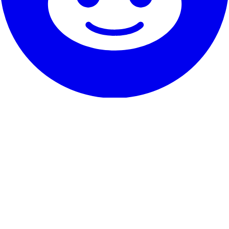
Η Υπηρεσία μας
Μαρτυρίες
Εγγύηση & υπόσχεση
Πώς να ακυρώσεις
Επικοινωνία
Σχετικά με το RentHunter
Σχετικά
Ιστολόγιο
Πρόγραμμα συνεργατών
Χάρτης ιστοσελίδας
Τα ψιλά γράμματα