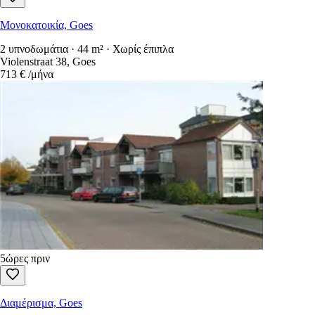
Μονοκατοικία, Goes
2 υπνοδωμάτια · 44 m² · Χωρίς έπιπλα
Violenstraat 38, Goes
713 €
/μήνα
5ώρες πριν
Διαμέρισμα, Goes