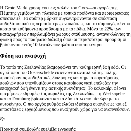
Η Grote Markt χρησιμεύει ως σαλόνι του Goes—οι αγορές της
Πέμπτης γεμίζουν την πλατεία με τοπικά προϊόντα και περιφερειακές
σπεσιαλιτέ. Τα σούπερ μάρκετ συγκεντρώνονται σε απόσταση
ποδηλάτου από τις περισσότερες ενοικιάσεις, και το συμπαγές κέντρο
κρατά τα καθήκοντα προσβάσιμα με τα πόδια. Μόνο το 22% των
καταχωρήσεων περιλαμβάνει χώρους στάθμευσης, αντανακλώντας τη
φιλική προς το ποδήλατο διάταξη όπου οι περισσότεροι προορισμοί
βρίσκονται εντός 10 λεπτών ποδηλάτου από το κέντρο.
Φύση και αναψυχή
Το τοπίο της Ζεελανδίας διαμορφώνει την καθημερινή ζωή εδώ. Οι
υγρότοποι του Oosterschelde εκτείνονται ανατολικά της πόλης,
προσφέροντας ποδηλατικές διαδρομές και σημεία παρατήρησης
πουλιών που υπενθυμίζουν στους κατοίκους γιατί επέλεξαν την
επαρχιακή ζωή έναντι της αστικής πυκνότητας. Το καλοκαίρι φέρνει
ημερήσιες εκδρομές στις παραλίες της Ζεελανδίας—η Westkapelle
και το Domburg βρίσκονται και τα δύο κάτω από μία ώρα με το
αυτοκίνητο. Ο πιο αργός ρυθμός ελκύει ιδιαίτερα οικογένειες και εξ
αποστάσεως εργαζόμενους που αναζητούν χώρο για να αναπνεύσουν.
💡
Πρακτική συμβουλή: ευελιξία εγγραφής: