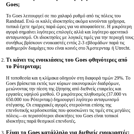
Goes;
Το Goes λειτουργεί σε πιο χαλαρό ρυθμό από τις πόλεις του
Randstad. Ενώ οι καλές ιδιοκτησίες ακόμα κινούνται γρήγορα,
τυπικά έχετε ημέρες παρά ώρες για να αποφασίσετε. Η μικρότερη
αγορά σημαίνει λιγότερες επιλογές αλλά και λιγότερο φρενιτικό
ανταγωνισμό. Οι ιδιοκτησίες με λογικές τιμές για την περιοχή τους
συνήθως βρίσκουν ενοικιαστές εντός 2-3 εβδομάδων παρά τις
αυθημερόν διαμάχες που είναι κοινές στο Άμστερνταμ ή Utrecht.
Τι κάνει τις ενοικιάσεις του Goes φθηνότερες από
το Ρότερνταμ;
Η τοποθεσία και η κλίμακα οδηγούν στη διαφορά τιμών 29%. Το
Goes βρίσκεται εκτός των κύριων οικονομικών διαδρόμων,
μειώνοντας την πίεση της ζήτησης από διεθνείς εταιρείες και
εργασίες υψηλού μισθού. Ο μικρότερος πληθυσμός (37.000 vs
650.000 του Ρότερνταμ) δημιουργεί λιγότερο ανταγωνισμό
στέγασης. Οι επαρχιακές αγορές στερούνται επίσης της
επενδυτικής κερδοσκοπίας που φουσκώνει τις τιμές στις μεγάλες
πόλεις—οι περισσότεροι ιδιοκτήτες του Goes είναι τοπικοί
ιδιοκτήτες παρά θεσμικοί επενδυτές.
Είναι το Goes κατάλληλο για διεθνείς ενοικιαστές;