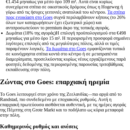
€1.454 μηνιαίως για μέσο όρο 109 m². Αυτά είναι κυρίως
συνεχόμενα σπίτια σε οικιστικούς δρόμους όπως η Hogeweg ή
γύρω από τις ήσυχες γειτονιές ανατολικά του κέντρου.
Τα σπίτια
προς ενοικίαση στο Goes
συχνά περιλαμβάνουν κήπους (το 26%
όλων των καταχωρήσεων έχει εξωτερικό χώρο) και
αντιπροσωπεύουν το premium άκρο της τοπικής αγοράς.
Δωμάτια (18% της αγοράς)
Η επιλογή προϋπολογισμού στα €498
μηνιαίως για μέσο όρο 15 m². Η περιορισμένη προσφορά σημαίνει
λιγότερες επιλογές από τις μεγαλύτερες πόλεις, αλλά οι τιμές
παραμένουν λογικές.
Τα δωμάτια στο Goes
εμφανίζονται τυπικά
σε κοινόχρηστα σπίτια κοντά στο κέντρο ή σε μετατραπέντα
διαμερίσματα, προσελκύοντας κυρίως νέους εργαζόμενους παρά
φοιτητές δεδομένης της περιορισμένης παρουσίας τριτοβάθμιας
εκπαίδευσης στην πόλη.
Ζώντας στο Goes: επαρχιακή ηρεμία
Το Goes λειτουργεί στον χρόνο της Ζεελανδίας—πιο αργά από το
Randstad, πιο συνδεδεμένο με εποχιακούς ρυθμούς. Αυτή η
επαρχιακή πρωτεύουσα αισθάνεται αυθεντική, με τις ημέρες αγοράς
της Πέμπτης στη Grote Markt και το ποδήλατο ως κύρια μεταφορά
στην πόλη.
Καθημερινός ρυθμός και ανέσεις