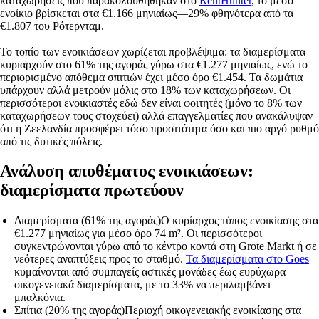
καταχωρήσεις που παρακολουθήθηκαν στο
RentHunter
, το μέσο
ενοίκιο βρίσκεται στα €1.166 μηνιαίως—29% φθηνότερα από τα
€1.807 του Ρότερνταμ.
Το τοπίο των ενοικιάσεων χωρίζεται προβλέψιμα: τα διαμερίσματα
κυριαρχούν στο 61% της αγοράς γύρω στα €1.277 μηνιαίως, ενώ το
περιορισμένο απόθεμα σπιτιών έχει μέσο όρο €1.454. Τα δωμάτια
υπάρχουν αλλά μετρούν μόλις στο 18% των καταχωρήσεων. Οι
περισσότεροι ενοικιαστές εδώ δεν είναι φοιτητές (μόνο το 8% των
καταχωρήσεων τους στοχεύει) αλλά επαγγελματίες που ανακάλυψαν
ότι η Ζεελανδία προσφέρει τόσο προσιτότητα όσο και πιο αργό ρυθμό
από τις δυτικές πόλεις.
Ανάλυση αποθέματος ενοικιάσεων:
διαμερίσματα πρωτεύουν
Διαμερίσματα (61% της αγοράς)
Ο κυρίαρχος τύπος ενοικίασης στα
€1.277 μηνιαίως για μέσο όρο 74 m². Οι περισσότεροι
συγκεντρώνονται γύρω από το κέντρο κοντά στη Grote Markt ή σε
νεότερες αναπτύξεις προς το σταθμό.
Τα διαμερίσματα στο Goes
κυμαίνονται από συμπαγείς αστικές μονάδες έως ευρύχωρα
οικογενειακά διαμερίσματα, με το 33% να περιλαμβάνει
μπαλκόνια.
Σπίτια (20% της αγοράς)
Περιοχή οικογενειακής ενοικίασης στα