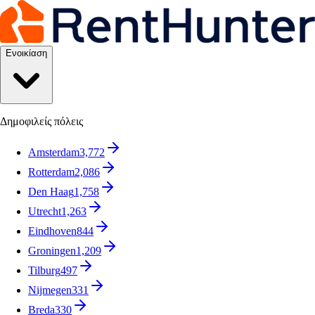
Ενοικίαση
Δημοφιλείς πόλεις
Amsterdam
3,772
Rotterdam
2,086
Den Haag
1,758
Utrecht
1,263
Eindhoven
844
Groningen
1,209
Tilburg
497
Nijmegen
331
Breda
330