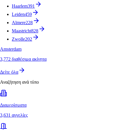
Haarlem
391
Leiden
459
Almere
228
Maastricht
828
Zwolle
202
Amsterdam
3,772 διαθέσιμα ακίνητα
Δείτε όλα
Αναζήτηση ανά τύπο
Διαμερίσματα
3,631 αγγελίες