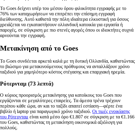
Το Goes δείχνει υπέρ του μέσου όρου φιλικότητα εγγραφής με το
76% των καταχωρήσεων να επιτρέπει την επίσημη εγγραφή
διεύθυνσης. Αυτό καθιστά την πόλη ιδιαίτερα ελκυστική για όσους
χρειάζεται να εγκαταστήσουν ολλανδική κατοικία για εργασία ή
παροχές, σε σύγκριση με πιο στενές αγορές όπου οι ιδιοκτήτες συχνά
αρνούνται την εγγραφή.
Μετακίνηση από το Goes
Το Goes συνδέεται αρκετά καλά με τη δυτική Ολλανδία, καθιστώντας
το βιώσιμο για μετακινούμενους πρόθυμους να ανταλλάξουν χρόνο
ταξιδιού για χαμηλότερο κόστος στέγασης και επαρχιακή ηρεμία.
Ρότερνταμ (73 λεπτά)
Ο κύριος προορισμός μετακίνησης για κατοίκους του Goes που
εργάζονται σε μεγαλύτερες εταιρείες. Τα άμεσα τρένα τρέχουν
περίπου κάθε ώρα, αν και το ταξίδι απαιτεί εστίαση—φέρτε ένα
βιβλίο ή laptop για παραγωγικό χρόνο ταξιδιού.
Οι τιμές ενοικίασης
του Ρότερνταμ
είναι κατά μέσο όρο €1.807 σε σύγκριση με τα €1.166
του Goes, καθιστώντας τη μετακίνηση οικονομικά αξιόλογη για
πολλούς.