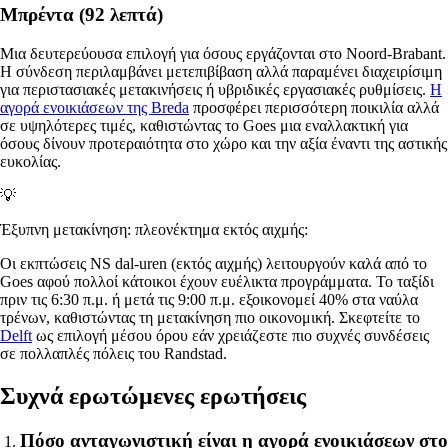
Μπρέντα (92 λεπτά)
Μια δευτερεύουσα επιλογή για όσους εργάζονται στο Noord-Brabant.
Η σύνδεση περιλαμβάνει μετεπιβίβαση αλλά παραμένει διαχειρίσιμη
για περιστασιακές μετακινήσεις ή υβριδικές εργασιακές ρυθμίσεις.
Η
αγορά ενοικιάσεων της Breda
προσφέρει περισσότερη ποικιλία αλλά
σε υψηλότερες τιμές, καθιστώντας το Goes μια εναλλακτική για
όσους δίνουν προτεραιότητα στο χώρο και την αξία έναντι της αστικής
ευκολίας.
💡
Έξυπνη μετακίνηση: πλεονέκτημα εκτός αιχμής:
Οι εκπτώσεις NS dal-uren (εκτός αιχμής) λειτουργούν καλά από το
Goes αφού πολλοί κάτοικοι έχουν ευέλικτα προγράμματα. Το ταξίδι
πριν τις 6:30 π.μ. ή μετά τις 9:00 π.μ. εξοικονομεί 40% στα ναύλα
τρένων, καθιστώντας τη μετακίνηση πιο οικονομική. Σκεφτείτε το
Delft
ως επιλογή μέσου όρου εάν χρειάζεστε πιο συχνές συνδέσεις
σε πολλαπλές πόλεις του Randstad.
Συχνά ερωτώμενες ερωτήσεις
Πόσο ανταγωνιστική είναι η αγορά ενοικιάσεων στο