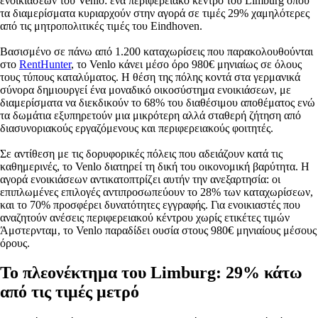
ενοικιάσεων του Venlo: ένα περιφερειακό κέντρο του Limburg όπου
τα διαμερίσματα κυριαρχούν στην αγορά σε τιμές 29% χαμηλότερες
από τις μητροπολιτικές τιμές του Eindhoven.
Βασισμένο σε πάνω από 1.200 καταχωρίσεις που παρακολουθούνται
στο
RentHunter
, το Venlo κάνει μέσο όρο 980€ μηνιαίως σε όλους
τους τύπους καταλύματος. Η θέση της πόλης κοντά στα γερμανικά
σύνορα δημιουργεί ένα μοναδικό οικοσύστημα ενοικιάσεων, με
διαμερίσματα να διεκδικούν το 68% του διαθέσιμου αποθέματος ενώ
τα δωμάτια εξυπηρετούν μια μικρότερη αλλά σταθερή ζήτηση από
διασυνοριακούς εργαζόμενους και περιφερειακούς φοιτητές.
Σε αντίθεση με τις δορυφορικές πόλεις που αδειάζουν κατά τις
καθημερινές, το Venlo διατηρεί τη δική του οικονομική βαρύτητα. Η
αγορά ενοικιάσεων αντικατοπτρίζει αυτήν την ανεξαρτησία: οι
επιπλωμένες επιλογές αντιπροσωπεύουν το 28% των καταχωρίσεων,
και το 70% προσφέρει δυνατότητες εγγραφής. Για ενοικιαστές που
αναζητούν ανέσεις περιφερειακού κέντρου χωρίς ετικέτες τιμών
Άμστερνταμ, το Venlo παραδίδει ουσία στους 980€ μηνιαίους μέσους
όρους.
Το πλεονέκτημα του Limburg: 29% κάτω
από τις τιμές μετρό