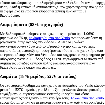
τύπους καταλύματος, με τα διαμερίσματα να διεκδικούν την κυρίαρχη
θέση. Αυτή η κατανομή αντικατοπτρίζει τον χαρακτήρα της πόλης ως
περιφερειακό κέντρο που ισορροπεί αστική πυκνότητα με
βιωσιμότητα.
Διαμερίσματα (68% της αγοράς)
Με 843 παρακολουθημένες καταχωρίσεις με μέσο όρο 1.069€
μηνιαίως σε 76 τμ,
τα διαμερίσματα στο Venlo
αντιπροσωπεύουν τη
ραχοκοκαλιά της αγοράς ενοικιάσεων. Αυτές οι μονάδες
συγκεντρώνονται γύρω από το ιστορικό κέντρο και τις νεότερες
παραποτάμιες αναπτύξεις, προσφέροντας τόσο κτίρια χαρακτήρα από
το εμπορικό παρελθόν του Venlo όσο και σύγχρονα συγκροτήματα με
σύγχρονες ανέσεις. Ο μέσος όρος 1.069€ περιλαμβάνει τα πάντα από
συμπαγείς μονάδες κέντρου πόλης έως ευρύχωρα οικογενειακά
διαμερίσματα σε οικιστικές περιοχές.
Δωμάτια (18% μερίδιο, 527€ μηνιαίως)
Οι 230 παρακολουθημένες καταχωρίσεις δωματίων του Venlo κάνουν
μέσο όρο 527€ μηνιαίως για 18 τμ, εξυπηρετώντας διασυνοριακούς
εργαζόμενους, περιφερειακούς φοιτητές κολεγίου και νέους
επαγγελματίες που ξεκινούν την καριέρα τους.
Τα δωμάτια στο Venlo
εμφανίζονται τυπικά σε μετατραπεί οικογενειακά σπίτια σε οικιστικές