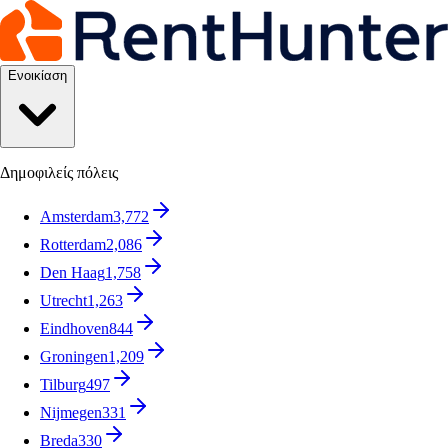
Ενοικίαση
Δημοφιλείς πόλεις
Amsterdam
3,772
Rotterdam
2,086
Den Haag
1,758
Utrecht
1,263
Eindhoven
844
Groningen
1,209
Tilburg
497
Nijmegen
331
Breda
330