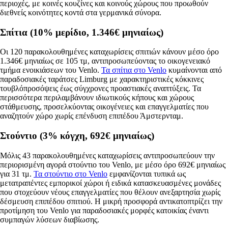
περιοχές, με κοινές κουζίνες και κοινούς χώρους που προωθούν
διεθνείς κοινότητες κοντά στα γερμανικά σύνορα.
Σπίτια (10% μερίδιο, 1.346€ μηνιαίως)
Οι 120 παρακολουθημένες καταχωρίσεις σπιτιών κάνουν μέσο όρο
1.346€ μηνιαίως σε 105 τμ, αντιπροσωπεύοντας το οικογενειακό
τμήμα ενοικιάσεων του Venlo.
Τα σπίτια στο Venlo
κυμαίνονται από
παραδοσιακές ταράτσες Limburg με χαρακτηριστικές κόκκινες
τουβλόπροσόψεις έως σύγχρονες προαστιακές αναπτύξεις. Τα
περισσότερα περιλαμβάνουν ιδιωτικούς κήπους και χώρους
στάθμευσης, προσελκύοντας οικογένειες και επαγγελματίες που
αναζητούν χώρο χωρίς επένδυση επιπέδου Άμστερνταμ.
Στούντιο (3% κόγχη, 692€ μηνιαίως)
Μόλις 43 παρακολουθημένες καταχωρίσεις αντιπροσωπεύουν την
περιορισμένη αγορά στούντιο του Venlo, με μέσο όρο 692€ μηνιαίως
για 31 τμ.
Τα στούντιο στο Venlo
εμφανίζονται τυπικά ως
μετατραπέντες εμπορικοί χώροι ή ειδικά κατασκευασμένες μονάδες
που στοχεύουν νέους επαγγελματίες που θέλουν ανεξαρτησία χωρίς
δέσμευση επιπέδου σπιτιού. Η μικρή προσφορά αντικατοπτρίζει την
προτίμηση του Venlo για παραδοσιακές μορφές κατοικίας έναντι
συμπαγών λύσεων διαβίωσης.