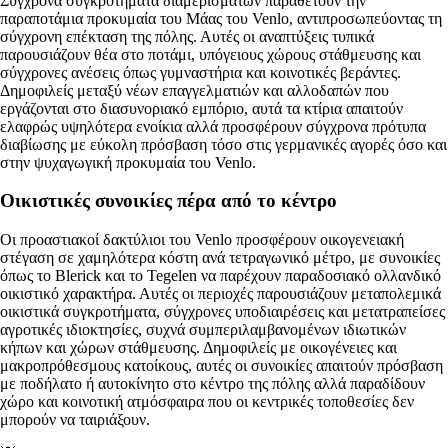
Σύγχρονα συγκροτήματα διαμερισμάτων παραθέτουν την
παραποτάμια προκυμαία του Μάας του Venlo, αντιπροσωπεύοντας τη
σύγχρονη επέκταση της πόλης. Αυτές οι αναπτύξεις τυπικά
παρουσιάζουν θέα στο ποτάμι, υπόγειους χώρους στάθμευσης και
σύγχρονες ανέσεις όπως γυμναστήρια και κοινοτικές βεράντες.
Δημοφιλείς μεταξύ νέων επαγγελματιών και αλλοδαπών που
εργάζονται στο διασυνοριακό εμπόριο, αυτά τα κτίρια απαιτούν
ελαφρώς υψηλότερα ενοίκια αλλά προσφέρουν σύγχρονα πρότυπα
διαβίωσης με εύκολη πρόσβαση τόσο στις γερμανικές αγορές όσο και
στην ψυχαγωγική προκυμαία του Venlo.
Οικιστικές συνοικίες πέρα από το κέντρο
Οι προαστιακοί δακτύλιοι του Venlo προσφέρουν οικογενειακή
στέγαση σε χαμηλότερα κόστη ανά τετραγωνικό μέτρο, με συνοικίες
όπως το Blerick και το Tegelen να παρέχουν παραδοσιακό ολλανδικό
οικιστικό χαρακτήρα. Αυτές οι περιοχές παρουσιάζουν μεταπολεμικά
οικιστικά συγκροτήματα, σύγχρονες υποδιαιρέσεις και μετατραπείσες
αγροτικές ιδιοκτησίες, συχνά συμπεριλαμβανομένων ιδιωτικών
κήπων και χώρων στάθμευσης. Δημοφιλείς με οικογένειες και
μακροπρόθεσμους κατοίκους, αυτές οι συνοικίες απαιτούν πρόσβαση
με ποδήλατο ή αυτοκίνητο στο κέντρο της πόλης αλλά παραδίδουν
χώρο και κοινοτική ατμόσφαιρα που οι κεντρικές τοποθεσίες δεν
μπορούν να ταιριάξουν.