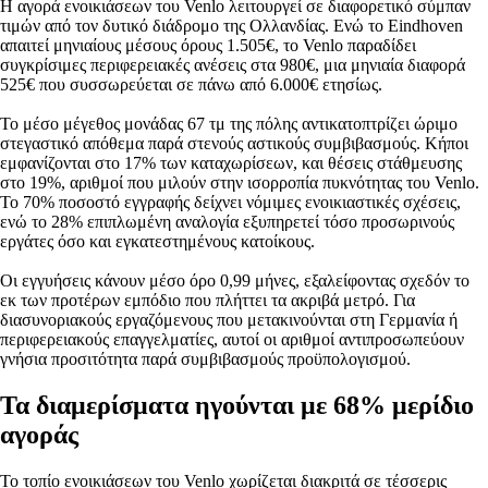
Η αγορά ενοικιάσεων του Venlo λειτουργεί σε διαφορετικό σύμπαν
τιμών από τον δυτικό διάδρομο της Ολλανδίας. Ενώ το Eindhoven
απαιτεί μηνιαίους μέσους όρους 1.505€, το Venlo παραδίδει
συγκρίσιμες περιφερειακές ανέσεις στα 980€, μια μηνιαία διαφορά
525€ που συσσωρεύεται σε πάνω από 6.000€ ετησίως.
Το μέσο μέγεθος μονάδας 67 τμ της πόλης αντικατοπτρίζει ώριμο
στεγαστικό απόθεμα παρά στενούς αστικούς συμβιβασμούς. Κήποι
εμφανίζονται στο 17% των καταχωρίσεων, και θέσεις στάθμευσης
στο 19%, αριθμοί που μιλούν στην ισορροπία πυκνότητας του Venlo.
Το 70% ποσοστό εγγραφής δείχνει νόμιμες ενοικιαστικές σχέσεις,
ενώ το 28% επιπλωμένη αναλογία εξυπηρετεί τόσο προσωρινούς
εργάτες όσο και εγκατεστημένους κατοίκους.
Οι εγγυήσεις κάνουν μέσο όρο 0,99 μήνες, εξαλείφοντας σχεδόν το
εκ των προτέρων εμπόδιο που πλήττει τα ακριβά μετρό. Για
διασυνοριακούς εργαζόμενους που μετακινούνται στη Γερμανία ή
περιφερειακούς επαγγελματίες, αυτοί οι αριθμοί αντιπροσωπεύουν
γνήσια προσιτότητα παρά συμβιβασμούς προϋπολογισμού.
Τα διαμερίσματα ηγούνται με 68% μερίδιο
αγοράς
Το τοπίο ενοικιάσεων του Venlo χωρίζεται διακριτά σε τέσσερις