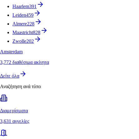
Haarlem
391
Leiden
459
Almere
228
Maastricht
828
Zwolle
202
Amsterdam
3,772 διαθέσιμα ακίνητα
Δείτε όλα
Αναζήτηση ανά τύπο
Διαμερίσματα
3,631 αγγελίες