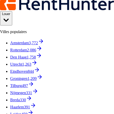
Louer
Villes populaires
Amsterdam
3,772
Rotterdam
2,086
Den Haag
1,758
Utrecht
1,263
Eindhoven
844
Groningen
1,209
Tilburg
497
Nijmegen
331
Breda
330
Haarlem
391