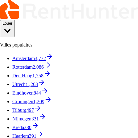
Louer
Villes populaires
Amsterdam
3,772
Rotterdam
2,086
Den Haag
1,758
Utrecht
1,263
Eindhoven
844
Groningen
1,209
Tilburg
497
Nijmegen
331
Breda
330
Haarlem
391