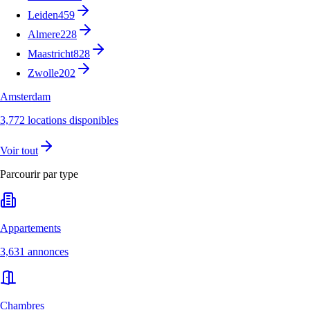
Leiden
459
Almere
228
Maastricht
828
Zwolle
202
Amsterdam
3,772 locations disponibles
Voir tout
Parcourir par type
Appartements
3,631 annonces
Chambres