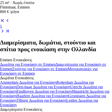
25 m² · Χωρίς έπιπλα
Flintstraat, Emmen
800 €
/μήνα
1
Διαμερίσματα, δωμάτια, στούντιο και
σπίτια προς ενοικίαση στην Ολλανδία
Emmen
Ενοικιάσεις
Δωμάτια
για Ενοικίαση σε
Emmen
Διαμερίσματα
για Ενοικίαση σε
Emmen
Στούντιο
για Ενοικίαση σε
Emmen
Μονοκατοικίες
για
Ενοικίαση σε
Emmen
Δωμάτια
Ενοικιάσεις
Amsterdam Δωμάτια για Ενοικίαση
Rotterdam Δωμάτια για
Ενοικίαση
Den-haag Δωμάτια για Ενοικίαση
Utrecht Δωμάτια για
Ενοικίαση
Eindhoven Δωμάτια για Ενοικίαση
Maastricht Δωμάτια για
Ενοικίαση
Haarlem Δωμάτια για Ενοικίαση
Groningen Δωμάτια για
Ενοικίαση
Tilburg Δωμάτια για Ενοικίαση
Leiden Δωμάτια για
Ενοικίαση
Διαμερίσματα
Ενοικιάσεις