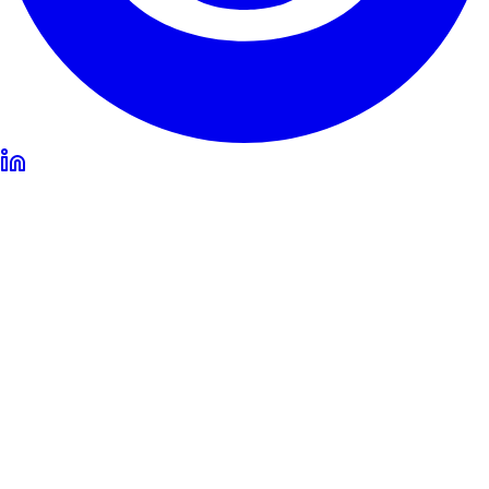
Η Υπηρεσία μας
Μαρτυρίες
Εγγύηση & υπόσχεση
Πώς να ακυρώσεις
Επικοινωνία
Σχετικά με το RentHunter
Σχετικά
Ιστολόγιο
Πρόγραμμα συνεργατών
Χάρτης ιστοσελίδας
Τα ψιλά γράμματα
Πολιτική Απορρήτου
Όροι και Προϋποθέσεις
Νομική
σημείωση
Πολιτική για τα cookies