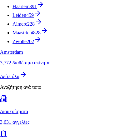
Haarlem
391
Leiden
459
Almere
228
Maastricht
828
Zwolle
202
Amsterdam
3,772 διαθέσιμα ακίνητα
Δείτε όλα
Αναζήτηση ανά τύπο
Διαμερίσματα
3,631 αγγελίες