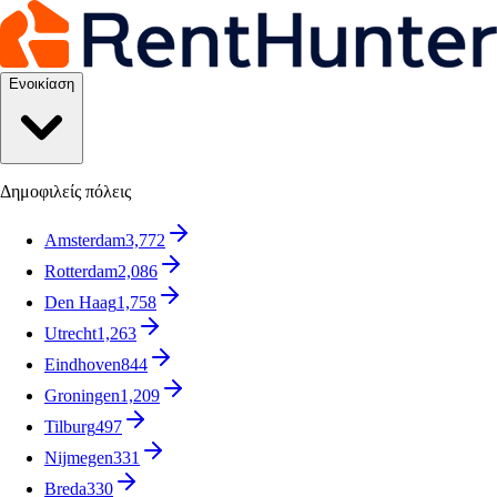
Ενοικίαση
Δημοφιλείς πόλεις
Amsterdam
3,772
Rotterdam
2,086
Den Haag
1,758
Utrecht
1,263
Eindhoven
844
Groningen
1,209
Tilburg
497
Nijmegen
331
Breda
330