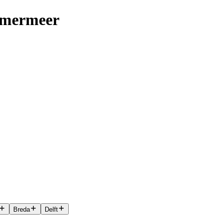
mmermeer
Breda
Delft