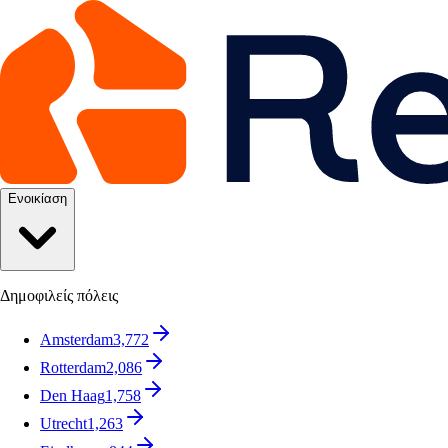
Ενοικίαση
Δημοφιλείς πόλεις
Amsterdam
3,772
Rotterdam
2,086
Den Haag
1,758
Utrecht
1,263