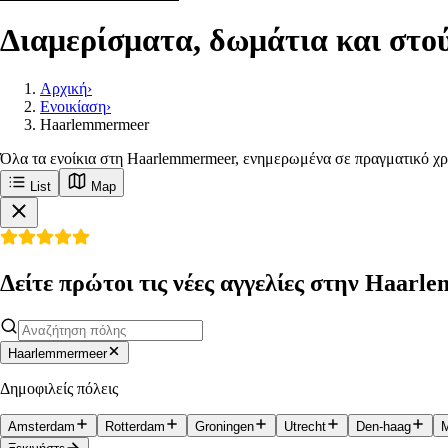
Διαμερίσματα, δωμάτια και στο
Αρχική
›
Ενοικίαση
›
Haarlemmermeer
Όλα τα ενοίκια στη Haarlemmermeer, ενημερωμένα σε πραγματικό χρ
List
Map
Δείτε πρώτοι τις νέες αγγελίες στην Haar
Haarlemmermeer
Δημοφιλείς πόλεις
Amsterdam
Rotterdam
Groningen
Utrecht
Den-haag
M