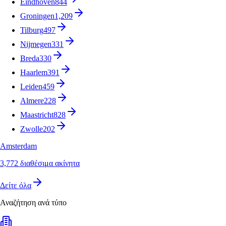
Eindhoven
844
Groningen
1,209
Tilburg
497
Nijmegen
331
Breda
330
Haarlem
391
Leiden
459
Almere
228
Maastricht
828
Zwolle
202
Amsterdam
3,772 διαθέσιμα ακίνητα
Δείτε όλα
Αναζήτηση ανά τύπο