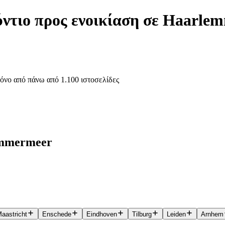
ύντιο προς ενοικίαση σε Haarle
όνο από πάνω από 1.100 ιστοσελίδες
lemmermeer
aastricht
Enschede
Eindhoven
Tilburg
Leiden
Arnhem