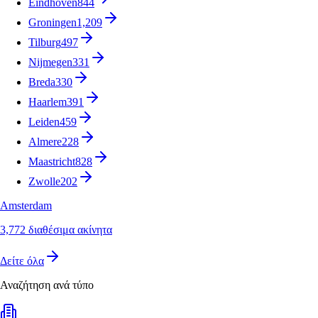
Eindhoven
844
Groningen
1,209
Tilburg
497
Nijmegen
331
Breda
330
Haarlem
391
Leiden
459
Almere
228
Maastricht
828
Zwolle
202
Amsterdam
3,772 διαθέσιμα ακίνητα
Δείτε όλα
Αναζήτηση ανά τύπο