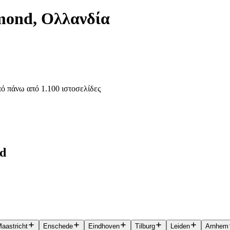
mond, Ολλανδία
ό πάνω από 1.100 ιστοσελίδες
nd
aastricht
Enschede
Eindhoven
Tilburg
Leiden
Arnhem