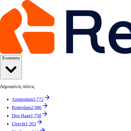
Ενοικίαση
Δημοφιλείς πόλεις
Amsterdam
3,772
Rotterdam
2,086
Den Haag
1,758
Utrecht
1,263