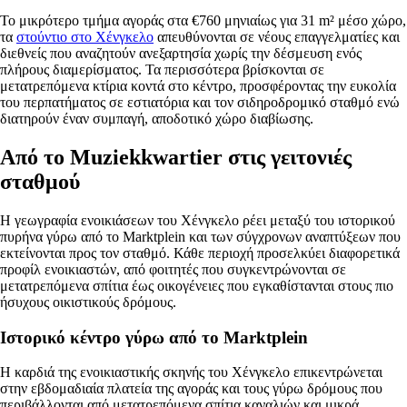
Το μικρότερο τμήμα αγοράς στα €760 μηνιαίως για 31 m² μέσο χώρο,
τα
στούντιο στο Χένγκελο
απευθύνονται σε νέους επαγγελματίες και
διεθνείς που αναζητούν ανεξαρτησία χωρίς την δέσμευση ενός
πλήρους διαμερίσματος. Τα περισσότερα βρίσκονται σε
μετατρεπόμενα κτίρια κοντά στο κέντρο, προσφέροντας την ευκολία
του περπατήματος σε εστιατόρια και τον σιδηροδρομικό σταθμό ενώ
διατηρούν έναν συμπαγή, αποδοτικό χώρο διαβίωσης.
Από το Muziekkwartier στις γειτονιές
σταθμού
Η γεωγραφία ενοικιάσεων του Χένγκελο ρέει μεταξύ του ιστορικού
πυρήνα γύρω από το Marktplein και των σύγχρονων αναπτύξεων που
εκτείνονται προς τον σταθμό. Κάθε περιοχή προσελκύει διαφορετικά
προφίλ ενοικιαστών, από φοιτητές που συγκεντρώνονται σε
μετατρεπόμενα σπίτια έως οικογένειες που εγκαθίστανται στους πιο
ήσυχους οικιστικούς δρόμους.
Ιστορικό κέντρο γύρω από το Marktplein
Η καρδιά της ενοικιαστικής σκηνής του Χένγκελο επικεντρώνεται
στην εβδομαδιαία πλατεία της αγοράς και τους γύρω δρόμους που
περιβάλλονται από μετατρεπόμενα σπίτια καναλιών και μικρά