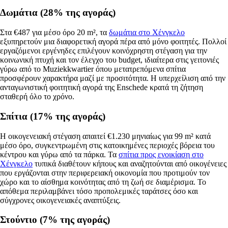
Δωμάτια (28% της αγοράς)
Στα €487 για μέσο όρο 20 m², τα
δωμάτια στο Χένγκελο
εξυπηρετούν μια διαφορετική αγορά πέρα από μόνο φοιτητές. Πολλοί
εργαζόμενοι εργένηδες επιλέγουν κοινόχρηστη στέγαση για την
κοινωνική πτυχή και τον έλεγχο του budget, ιδιαίτερα στις γειτονιές
γύρω από το Muziekkwartier όπου μετατρεπόμενα σπίτια
προσφέρουν χαρακτήρα μαζί με προσιτότητα. Η υπερχείλιση από την
ανταγωνιστική φοιτητική αγορά της Enschede κρατά τη ζήτηση
σταθερή όλο το χρόνο.
Σπίτια (17% της αγοράς)
Η οικογενειακή στέγαση απαιτεί €1.230 μηνιαίως για 99 m² κατά
μέσο όρο, συγκεντρωμένη στις κατοικημένες περιοχές βόρεια του
κέντρου και γύρω από τα πάρκα. Τα
σπίτια προς ενοικίαση στο
Χένγκελο
τυπικά διαθέτουν κήπους και αναζητούνται από οικογένειες
που εργάζονται στην περιφερειακή οικονομία που προτιμούν τον
χώρο και το αίσθημα κοινότητας από τη ζωή σε διαμέρισμα. Το
απόθεμα περιλαμβάνει τόσο προπολεμικές ταράτσες όσο και
σύγχρονες οικογενειακές αναπτύξεις.
Στούντιο (7% της αγοράς)