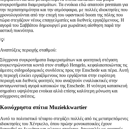
συγκροτήματα διαμερισμάτων. Τα ενοίκια εδώ απαιτούν premium για
την περπατησιμότητα και την ατμόσφαιρα, με πολλές ιδιοκτησίες που
χρονολογούνται από την εποχή του υφαντικού boom της πόλης που
τώρα στεγάζουν νέους επαγγελματίες και διεθνείς εργαζόμενους. Η
αγορά του Σαββάτου δημιουργεί μια χωριάτικη αίσθηση παρά την
αστική πυκνότητα.
💡
Αναπτύξεις περιοχής σταθμού:
Σύγχρονα συγκροτήματα διαμερισμάτων και φοιτητική στέγαση
συγκεντρώνονται κοντά στον σταθμό Hengelo, κεφαλαιοποιώντας τις
άμεσες σιδηροδρομικές συνδέσεις προς την Enschede και πέρα. Αυτή
η περιοχή ελκύει εργαζόμενους που εργάζονται στην ευρύτερη
περιοχή και διεθνείς φοιτητές που αναζητούν εναλλακτικές στην
ανταγωνιστική αγορά κατοικιών της Enschede. Η νεότερη κατασκευή
σημαίνει υψηλότερα ενοίκια αλλά επίσης καλύτερη μόνωση και
σύγχρονες ανέσεις.
Κοινόχρηστα σπίτια Muziekkwartier
Αυτό το πολιτιστικό τέταρτο στεγάζει πολλές από τις μετατρεπόμενες
ιδιοκτησίες του Χένγκελο, όπου πρώην μονοκατοικίες έχουν
διαιρεθεί σε δωμάτια και χώρους στούντιο. Δημοφιλές με φοιτητές