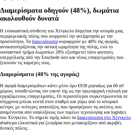
Διαμερίσματα οδηγούν (48%), δωμάτια
ακολουθούν δυνατά
Η ενοικιαστική σύνθεση του Χένγκελο διηγείται την ιστορία μιας
περιφερειακής πόλης που ισορροπεί την ανεξαρτησία με την
προσιτότητα. Τα
διαμερίσματα
κυριαρχούν με 48% της αγοράς,
αντικατοπτρίζοντας την αστική ωριμότητα της πόλης, ενώ το
ουσιαστικό τμήμα δωματίων 28% εξυπηρετεί τόσο φοιτητές
υπερχείλισης από την Enschede όσο και νέους επαγγελματίες που
ξεκινούν τις καριέρες τους.
Διαμερίσματα (48% της αγοράς)
Η αγορά διαμερισμάτων κάνει μέσο όρο €938 μηνιαίως για 66 m²
χώρου, τοποθετώντας τον εαυτό της ως την πρωταρχική επιλογή για
εργαζόμενους επαγγελματίες. Οι περισσότεροι συγκεντρώνονται σε
σύγχρονα μπλοκ κοντά στον σταθμό και γύρω από το ιστορικό
κέντρο, με νεότερες αναπτύξεις που προσφέρουν τις ανέσεις που
αναμένονται από υπαλλήλους των τομέων τεχνολογίας και logistics
του Χένγκελο. Το σημείο τιμής κάνει τα
διαμερίσματα στο Χένγκελο
ιδιαίτερα ελκυστικά για ζευγάρια που μετακομίζουν από ακριβές
δυτικές πόλεις.