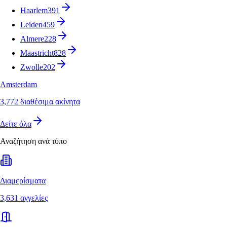
Haarlem
391
Leiden
459
Almere
228
Maastricht
828
Zwolle
202
Amsterdam
3,772 διαθέσιμα ακίνητα
Δείτε όλα
Αναζήτηση ανά τύπο
Διαμερίσματα
3,631 αγγελίες