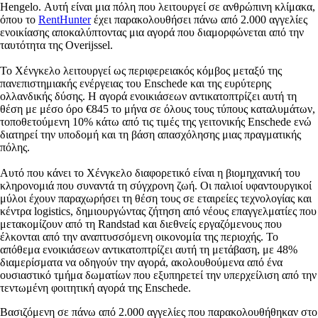
Hengelo. Αυτή είναι μια πόλη που λειτουργεί σε ανθρώπινη κλίμακα,
όπου το
RentHunter
έχει παρακολουθήσει πάνω από 2.000 αγγελίες
ενοικίασης αποκαλύπτοντας μια αγορά που διαμορφώνεται από την
ταυτότητα της Overijssel.
Το Χένγκελο λειτουργεί ως περιφερειακός κόμβος μεταξύ της
πανεπιστημιακής ενέργειας του Enschede και της ευρύτερης
ολλανδικής δύσης. Η αγορά ενοικιάσεων αντικατοπτρίζει αυτή τη
θέση με μέσο όρο €845 το μήνα σε όλους τους τύπους καταλυμάτων,
τοποθετούμενη 10% κάτω από τις τιμές της γειτονικής Enschede ενώ
διατηρεί την υποδομή και τη βάση απασχόλησης μιας πραγματικής
πόλης.
Αυτό που κάνει το Χένγκελο διαφορετικό είναι η βιομηχανική του
κληρονομιά που συναντά τη σύγχρονη ζωή. Οι παλιοί υφαντουργικοί
μύλοι έχουν παραχωρήσει τη θέση τους σε εταιρείες τεχνολογίας και
κέντρα logistics, δημιουργώντας ζήτηση από νέους επαγγελματίες που
μετακομίζουν από τη Randstad και διεθνείς εργαζόμενους που
έλκονται από την αναπτυσσόμενη οικονομία της περιοχής. Το
απόθεμα ενοικιάσεων αντικατοπτρίζει αυτή τη μετάβαση, με 48%
διαμερίσματα να οδηγούν την αγορά, ακολουθούμενα από ένα
ουσιαστικό τμήμα δωματίων που εξυπηρετεί την υπερχείλιση από την
τεντωμένη φοιτητική αγορά της Enschede.
Βασιζόμενη σε πάνω από 2.000 αγγελίες που παρακολουθήθηκαν στο