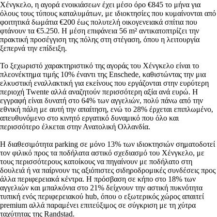
Χένγκελο, η αγορά ενοικιάσεων έχει μέσο όρο €845 το μήνα για
όλους τους τύπους καταλυμάτων, με ιδιοκτησίες που κυμαίνονται από
φοιτητικά δωμάτια €200 έως πολυτελή οικογενειακά σπίτια που
φτάνουν τα €5.250. Η μέση επιφάνεια 56 m² αντικατοπτρίζει την
πρακτική προσέγγιση της πόλης στη στέγαση, όπου η λειτουργία
ξεπερνά την επίδειξη.
Το ξεχωριστό χαρακτηριστικό της αγοράς του Χένγκελο είναι το
πλεονέκτημα τιμής 10% έναντι της Enschede, καθιστώντας την μια
ελκυστική εναλλακτική για εκείνους που εργάζονται στην ευρύτερη
περιοχή Twente αλλά αναζητούν περισσότερη αξία ανά ευρώ. Η
εγγραφή είναι δυνατή στο 64% των αγγελιών, πολύ πάνω από την
εθνική πάλη με αυτή την απαίτηση, ενώ το 28% έρχεται επιπλωμένο,
απευθυνόμενο στο κινητό εργατικό δυναμικό που όλο και
περισσότερο έλκεται στην Ανατολική Ολλανδία.
Η διαθεσιμότητα parking σε μόνο 13% των ιδιοκτησιών σηματοδοτεί
τον φιλικό προς τα ποδήλατα αστικό σχεδιασμό του Χένγκελο, με
τους περισσότερους κατοίκους να πηγαίνουν με ποδήλατο στη
δουλειά ή να παίρνουν τις αξιόπιστες σιδηροδρομικές συνδέσεις προς
άλλα περιφερειακά κέντρα. Η πρόσβαση σε κήπο στο 18% των
αγγελιών και μπαλκόνια στο 21% δείχνουν την αστική πυκνότητα
τυπική ενός περιφερειακού hub, όπου ο εξωτερικός χώρος απαιτεί
premium αλλά παραμένει επιτεύξιμος σε σύγκριση με τη χύτρα
ταχύτητας της Randstad.