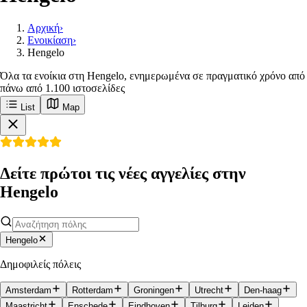
Αρχική
›
Ενοικίαση
›
Hengelo
Όλα τα ενοίκια στη Hengelo, ενημερωμένα σε πραγματικό χρόνο από
πάνω από 1.100 ιστοσελίδες
List
Map
Δείτε πρώτοι τις νέες αγγελίες στην
Hengelo
Hengelo
Δημοφιλείς πόλεις
Amsterdam
Rotterdam
Groningen
Utrecht
Den-haag
Maastricht
Enschede
Eindhoven
Tilburg
Leiden