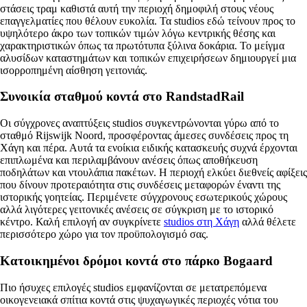
στάσεις τραμ καθιστά αυτή την περιοχή δημοφιλή στους νέους
επαγγελματίες που θέλουν ευκολία. Τα studios εδώ τείνουν προς το
υψηλότερο άκρο των τοπικών τιμών λόγω κεντρικής θέσης και
χαρακτηριστικών όπως τα πρωτότυπα ξύλινα δοκάρια. Το μείγμα
αλυσίδων καταστημάτων και τοπικών επιχειρήσεων δημιουργεί μια
ισορροπημένη αίσθηση γειτονιάς.
Συνοικία σταθμού κοντά στο RandstadRail
Οι σύγχρονες αναπτύξεις studios συγκεντρώνονται γύρω από το
σταθμό Rijswijk Noord, προσφέροντας άμεσες συνδέσεις προς τη
Χάγη και πέρα. Αυτά τα ενοίκια ειδικής κατασκευής συχνά έρχονται
επιπλωμένα και περιλαμβάνουν ανέσεις όπως αποθήκευση
ποδηλάτων και ντουλάπια πακέτων. Η περιοχή ελκύει διεθνείς αφίξεις
που δίνουν προτεραιότητα στις συνδέσεις μεταφορών έναντι της
ιστορικής γοητείας. Περιμένετε σύγχρονους εσωτερικούς χώρους
αλλά λιγότερες γειτονικές ανέσεις σε σύγκριση με το ιστορικό
κέντρο. Καλή επιλογή αν συγκρίνετε
studios στη Χάγη
αλλά θέλετε
περισσότερο χώρο για τον προϋπολογισμό σας.
Κατοικημένοι δρόμοι κοντά στο πάρκο Bogaard
Πιο ήσυχες επιλογές studios εμφανίζονται σε μετατρεπόμενα
οικογενειακά σπίτια κοντά στις ψυχαγωγικές περιοχές νότια του