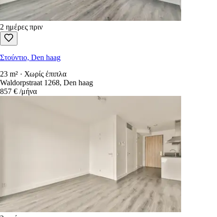
2 ημέρες πριν
Στούντιο, Den haag
23 m² · Χωρίς έπιπλα
Waldorpstraat 1268, Den haag
857 €
/μήνα