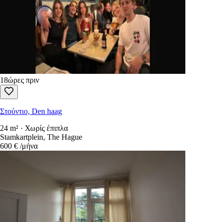
18ώρες πριν
Στούντιο, Den haag
24 m² · Χωρίς έπιπλα
Stamkartplein, The Hague
600 €
/μήνα