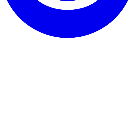
Η Υπηρεσία μας
Μαρτυρίες
Εγγύηση & υπόσχεση
Πώς να ακυρώσεις
Επικοινωνία
Σχετικά με το RentHunter
Σχετικά
Ιστολόγιο
Πρόγραμμα συνεργατών
Χάρτης ιστοσελίδας
Τα ψιλά γράμματα
Πολιτική Απορρήτου
Όροι και Προϋποθέσεις
Νομική
σημείωση
Πολιτική για τα cookies