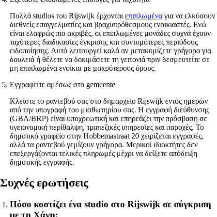
Πολλά studios του Rijswijk έρχονται
επιπλωμένα
για να ελκύσουν
διεθνείς επαγγελματίες και βραχυπρόθεσμους ενοικιαστές. Ενώ
είναι ελαφρώς πιο ακριβές, οι επιπλωμένες μονάδες συχνά έχουν
ταχύτερες διαδικασίες έγκρισης και συντομότερες περιόδους
ειδοποίησης. Αυτό λειτουργεί καλά αν μετακομίζετε γρήγορα για
δουλειά ή θέλετε να δοκιμάσετε τη γειτονιά πριν δεσμευτείτε σε
μη επιπλωμένα ενοίκια με μακρύτερους όρους.
Εγγραφείτε αμέσως στο gemeente
Κλείστε το ραντεβού σας στο δημαρχείο Rijswijk εντός ημερών
από την υπογραφή του μισθωτηρίου σας. Η εγγραφή διεύθυνσης
(GBA/BRP) είναι υποχρεωτική και επηρεάζει την πρόσβαση σε
υγειονομική περίθαλψη, τραπεζικές υπηρεσίες και παροχές. Το
δημοτικό γραφείο στην Hobbemastraat 20 χειρίζεται εγγραφές,
αλλά τα ραντεβού γεμίζουν γρήγορα. Μερικοί ιδιοκτήτες δεν
επεξεργάζονται τελικές πληρωμές μέχρι να δείξετε απόδειξη
δημοτικής εγγραφής.
Συχνές ερωτήσεις
Πόσο κοστίζει ένα studio στο Rijswijk σε σύγκριση
με τη Χάγη;