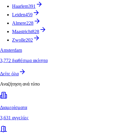
Haarlem
391
Leiden
459
Almere
228
Maastricht
828
Zwolle
202
Amsterdam
3,772 διαθέσιμα ακίνητα
Δείτε όλα
Αναζήτηση ανά τύπο
Διαμερίσματα
3,631 αγγελίες