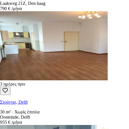
Laakweg 21Z, Den haag
790 €
/μήνα
3 ημέρες πριν
Στούντιο, Delft
30 m² · Χωρίς έπιπλα
Oosteinde, Delft
955 €
/μήνα