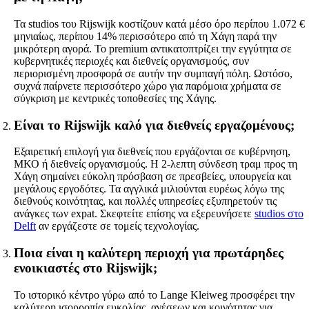
Τα studios του Rijswijk κοστίζουν κατά μέσο όρο περίπου 1.072 €
μηνιαίως, περίπου 14% περισσότερο από τη Χάγη παρά την
μικρότερη αγορά. Το premium αντικατοπτρίζει την εγγύτητα σε
κυβερνητικές περιοχές και διεθνείς οργανισμούς, συν
περιορισμένη προσφορά σε αυτήν την συμπαγή πόλη. Ωστόσο,
συχνά παίρνετε περισσότερο χώρο για παρόμοια χρήματα σε
σύγκριση με κεντρικές τοποθεσίες της Χάγης.
Είναι το Rijswijk καλό για διεθνείς εργαζομένους;
Εξαιρετική επιλογή για διεθνείς που εργάζονται σε κυβέρνηση,
ΜΚΟ ή διεθνείς οργανισμούς. Η 2-λεπτη σύνδεση τραμ προς τη
Χάγη σημαίνει εύκολη πρόσβαση σε πρεσβείες, υπουργεία και
μεγάλους εργοδότες. Τα αγγλικά μιλιούνται ευρέως λόγω της
διεθνούς κοινότητας, και πολλές υπηρεσίες εξυπηρετούν τις
ανάγκες των expat. Σκεφτείτε επίσης να εξερευνήσετε
studios στο
Delft
αν εργάζεστε σε τομείς τεχνολογίας.
Ποια είναι η καλύτερη περιοχή για πρωτάρηδες
ενοικιαστές στο Rijswijk;
Το ιστορικό κέντρο γύρω από το Lange Kleiweg προσφέρει την
καλύτερη ισορροπία ευκολίας, ανέσεων και κοινότητας για