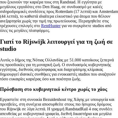
που ξεκινούν την καριέρα τους στη Randstad. Η εγγύτητα με
μεγάλους εργοδότες στο Den Haag, σε συνδυασμό με καλές
σιδηροδρομικές συνδέσεις προς Rotterdam (17 λεπτά) και Amsterdam
(44 λεπτά), το καθιστά ιδιαίτερα ελκυστικό για άτομα που θέλουν
ανεξαρτησία χωρίς την τιμή της πρωτεύουσας. Περιηγηθείτε στις
τρέχουσες επιλογές στο
RentHunter
για να συγκρίνετε studios από
όλες τις μεγάλες πλατφόρμες.
Γιατί το Rijswijk λειτουργεί για τη ζωή σε
studio
Αυτός ο δήμος της Νότιας Ολλανδίας με 51.000 κατοίκους ξεπερνά
τις προσδοκίες για τη μοναχική ζωή. Ο συνδυασμός κυβερνητικής
εγγύτητας, διεθνούς ατμόσφαιρας και διαχειρίσιμης κλίμακας
δημιουργεί ιδανικές συνθήκες για ενοικιαστές studios που αναζητούν
τόσο ευκαιρίες καριέρας όσο και ποιότητα ζωής.
Πρόσβαση στο κυβερνητικό κέντρο χωρίς το χάος
Εργαστείτε στη συνοικία Bezuidenhout της Χάγης με υπουργεία και
πρεσβείες, στη συνέχεια αποσυρθείτε στους πιο ήσυχους δρόμους
του Rijswijk σε λίγα λεπτά. Η γραμμή RandstadRail 4 σας συνδέει
απευθείας με κυβερνητικά γραφεία, διεθνή δικαστήρια και μεγάλα