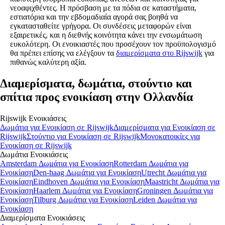
νεοαφιχθέντες. Η πρόσβαση με τα πόδια σε καταστήματα,
εστιατόρια και την εβδομαδιαία αγορά σας βοηθά να
εγκατασταθείτε γρήγορα. Οι συνδέσεις μεταφορών είναι
εξαιρετικές, και η διεθνής κοινότητα κάνει την ενσωμάτωση
ευκολότερη. Οι ενοικιαστές που προσέχουν τον προϋπολογισμό
θα πρέπει επίσης να ελέγξουν τα
διαμερίσματα στο Rijswijk
για
πιθανώς καλύτερη αξία.
Διαμερίσματα, δωμάτια, στούντιο και
σπίτια προς ενοικίαση στην Ολλανδία
Rijswijk
Ενοικιάσεις
Δωμάτια
για Ενοικίαση σε
Rijswijk
Διαμερίσματα
για Ενοικίαση σε
Rijswijk
Στούντιο
για Ενοικίαση σε
Rijswijk
Μονοκατοικίες
για
Ενοικίαση σε
Rijswijk
Δωμάτια
Ενοικιάσεις
Amsterdam Δωμάτια για Ενοικίαση
Rotterdam Δωμάτια για
Ενοικίαση
Den-haag Δωμάτια για Ενοικίαση
Utrecht Δωμάτια για
Ενοικίαση
Eindhoven Δωμάτια για Ενοικίαση
Maastricht Δωμάτια για
Ενοικίαση
Haarlem Δωμάτια για Ενοικίαση
Groningen Δωμάτια για
Ενοικίαση
Tilburg Δωμάτια για Ενοικίαση
Leiden Δωμάτια για
Ενοικίαση
Διαμερίσματα
Ενοικιάσεις