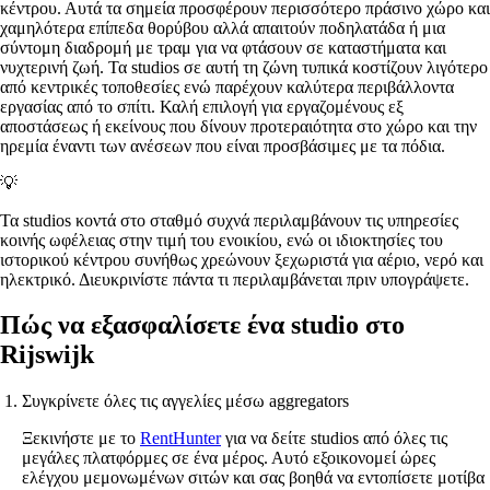
κέντρου. Αυτά τα σημεία προσφέρουν περισσότερο πράσινο χώρο και
χαμηλότερα επίπεδα θορύβου αλλά απαιτούν ποδηλατάδα ή μια
σύντομη διαδρομή με τραμ για να φτάσουν σε καταστήματα και
νυχτερινή ζωή. Τα studios σε αυτή τη ζώνη τυπικά κοστίζουν λιγότερο
από κεντρικές τοποθεσίες ενώ παρέχουν καλύτερα περιβάλλοντα
εργασίας από το σπίτι. Καλή επιλογή για εργαζομένους εξ
αποστάσεως ή εκείνους που δίνουν προτεραιότητα στο χώρο και την
ηρεμία έναντι των ανέσεων που είναι προσβάσιμες με τα πόδια.
💡
Τα studios κοντά στο σταθμό συχνά περιλαμβάνουν τις υπηρεσίες
κοινής ωφέλειας στην τιμή του ενοικίου, ενώ οι ιδιοκτησίες του
ιστορικού κέντρου συνήθως χρεώνουν ξεχωριστά για αέριο, νερό και
ηλεκτρικό. Διευκρινίστε πάντα τι περιλαμβάνεται πριν υπογράψετε.
Πώς να εξασφαλίσετε ένα studio στο
Rijswijk
Συγκρίνετε όλες τις αγγελίες μέσω aggregators
Ξεκινήστε με το
RentHunter
για να δείτε studios από όλες τις
μεγάλες πλατφόρμες σε ένα μέρος. Αυτό εξοικονομεί ώρες
ελέγχου μεμονωμένων σιτών και σας βοηθά να εντοπίσετε μοτίβα