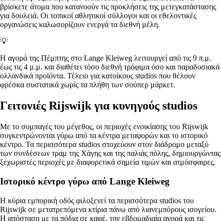
βρίσκετε άτομα που κατανοούν τις προκλήσεις της μετεγκατάστασης
για δουλειά. Οι τοπικοί αθλητικοί σύλλογοι και οι εθελοντικές
οργανώσεις καλωσορίζουν ενεργά τα διεθνή μέλη.
💡
Η αγορά της Πέμπτης στο Lange Kleiweg λειτουργεί από τις 9 π.μ.
έως τις 4 μ.μ. και διαθέτει τόσο διεθνή τρόφιμα όσο και παραδοσιακά
ολλανδικά προϊόντα. Τέλειο για κατοίκους studios που θέλουν
φρέσκα συστατικά χωρίς τα πλήθη των σούπερ μάρκετ.
Γειτονιές Rijswijk για κυνηγούς studios
Με το συμπαγές του μέγεθος, οι περιοχές ενοικίασης του Rijswijk
συγκεντρώνονται γύρω από τα κέντρα μεταφορών και το ιστορικό
κέντρο. Τα περισσότερα studios στοχεύουν στον διάδρομο μεταξύ
των συνδέσεων τραμ της Χάγης και της παλιάς πόλης, δημιουργώντας
ξεχωριστές περιοχές με διαφορετικά σημεία τιμών και ατμόσφαιρες.
Ιστορικό κέντρο γύρω από Lange Kleiweg
Η κύρια εμπορική οδός φιλοξενεί τα περισσότερα studios του
Rijswijk σε μετατρεπόμενα κτίρια πάνω από λιανεμπόρους ισογείου.
Η απόσταση με τα πόδια σε καφέ, την εβδομαδιαία αγορά και τις