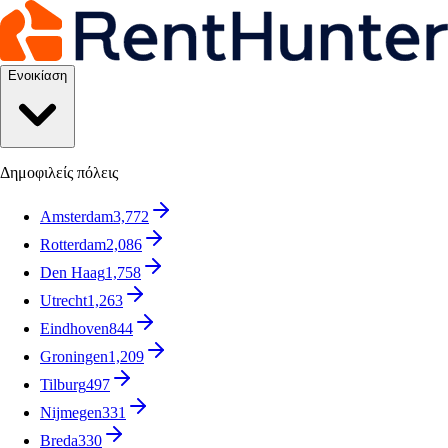
Ενοικίαση
Δημοφιλείς πόλεις
Amsterdam
3,772
Rotterdam
2,086
Den Haag
1,758
Utrecht
1,263
Eindhoven
844
Groningen
1,209
Tilburg
497
Nijmegen
331
Breda
330