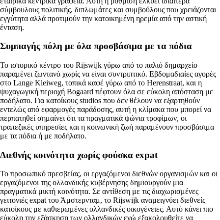
εταιρικά κεντρικά γραφεία. Αυτή η ρύθμιση ελκύει ιδιαίτερα
σύμβουλους πολιτικής, διπλωμάτες και συμβούλους που χρειάζονται
εγγύτητα αλλά προτιμούν την κατοικημένη ηρεμία από την αστική
ένταση.
Συμπαγής πόλη με όλα προσβάσιμα με τα πόδια
Το ιστορικό κέντρο του Rijswijk γύρω από το παλιό δημαρχείο
παραμένει ζωντανό χωρίς να είναι συντριπτικό. Εβδομαδιαίες αγορές
στο Lange Kleiweg, τοπικά καφέ γύρω από το Herenstraat, και η
ψυχαγωγική περιοχή Bogaard πέφτουν όλα σε εύκολη απόσταση με
ποδήλατο. Για κατοίκους studios που δεν θέλουν να εξαρτηθούν
εντελώς από εφαρμογές παράδοσης, αυτή η κλίμακα που μπορεί να
περπατηθεί σημαίνει ότι τα πραγματικά ψώνια τροφίμων, οι
τραπεζικές υπηρεσίες και η κοινωνική ζωή παραμένουν προσβάσιμα
με τα πόδια ή με ποδήλατο.
Διεθνής κοινότητα χωρίς φούσκα expat
Το προσωπικό πρεσβείας, οι εργαζόμενοι διεθνών οργανισμών και οι
εργαζόμενοι της ολλανδικής κυβέρνησης δημιουργούν μια
πραγματικά μικτή κοινότητα. Σε αντίθεση με τις διαχωρισμένες
γειτονιές expat του Άμστερνταμ, το Rijswijk αναμειγνύει διεθνείς
κατοίκους με καθιερωμένες ολλανδικές οικογένειες. Αυτό κάνει πιο
εύκολη την εξάσκηση των ολλανδικών ενώ εξακολουθείτε να