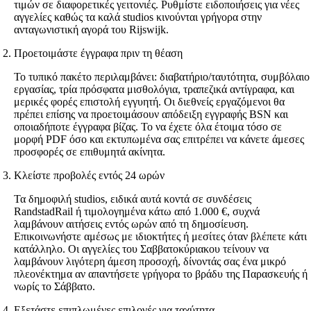
τιμών σε διαφορετικές γειτονιές. Ρυθμίστε ειδοποιήσεις για νέες
αγγελίες καθώς τα καλά studios κινούνται γρήγορα στην
ανταγωνιστική αγορά του Rijswijk.
Προετοιμάστε έγγραφα πριν τη θέαση
Το τυπικό πακέτο περιλαμβάνει: διαβατήριο/ταυτότητα, συμβόλαιο
εργασίας, τρία πρόσφατα μισθολόγια, τραπεζικά αντίγραφα, και
μερικές φορές επιστολή εγγυητή. Οι διεθνείς εργαζόμενοι θα
πρέπει επίσης να προετοιμάσουν απόδειξη εγγραφής BSN και
οποιαδήποτε έγγραφα βίζας. Το να έχετε όλα έτοιμα τόσο σε
μορφή PDF όσο και εκτυπωμένα σας επιτρέπει να κάνετε άμεσες
προσφορές σε επιθυμητά ακίνητα.
Κλείστε προβολές εντός 24 ωρών
Τα δημοφιλή studios, ειδικά αυτά κοντά σε συνδέσεις
RandstadRail ή τιμολογημένα κάτω από 1.000 €, συχνά
λαμβάνουν αιτήσεις εντός ωρών από τη δημοσίευση.
Επικοινωνήστε αμέσως με ιδιοκτήτες ή μεσίτες όταν βλέπετε κάτι
κατάλληλο. Οι αγγελίες του Σαββατοκύριακου τείνουν να
λαμβάνουν λιγότερη άμεση προσοχή, δίνοντάς σας ένα μικρό
πλεονέκτημα αν απαντήσετε γρήγορα το βράδυ της Παρασκευής ή
νωρίς το Σάββατο.
Εξετάστε επιπλωμένες επιλογές για ταχύτητα