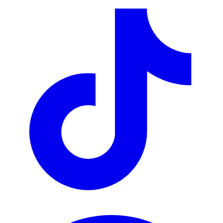
Appartements, chambres, studios et
maisons à louer aux Pays-Bas
Leiden
Logements
Chambres
à louer à
Leiden
Appartements
à louer à
Leiden
Studios
à
louer à
Leiden
Maisons
à louer à
Leiden
Nous automatisons la recherche de logement pour les expatriés,
étudiants et jeunes actifs aux Pays-Bas.
support@renthunter.nl