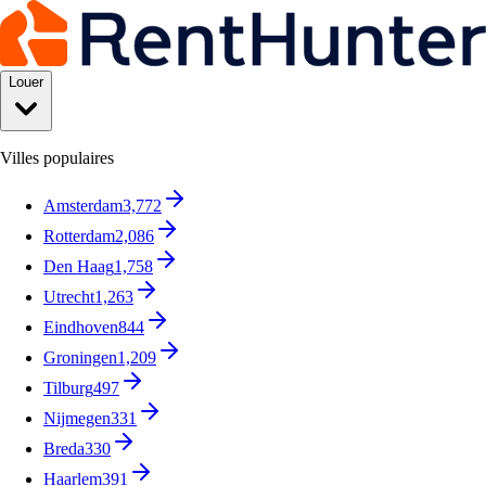
Louer
Villes populaires
Amsterdam
3,772
Rotterdam
2,086
Den Haag
1,758
Utrecht
1,263
Eindhoven
844
Groningen
1,209
Tilburg
497
Nijmegen
331
Breda
330
Haarlem
391