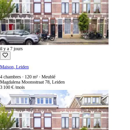
7
Logements disponibles
Trier par
:
newest first
Annonces gratuites à contacter uniquement
Chaque location aux Pays-Bas en une seule recherche.
1 100+ sites
scannés toutes les 15 secondes.
Créer un compte