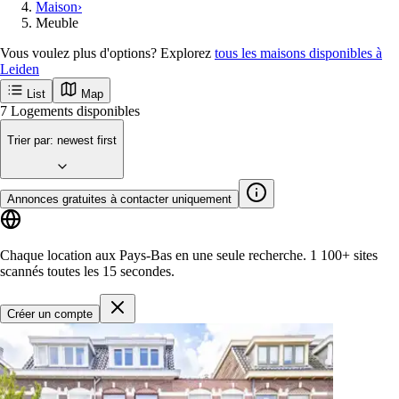
Maison
›
Meuble
Vous voulez plus d'options? Explorez
tous les maisons disponibles à
Leiden
List
Map
Recevez en premier les nouvelles annonces
à Leiden
Leiden
Villes populaires
Amsterdam
Rotterdam
Groningen
Utrecht
Den-haag
Maastricht
Enschede
Eindhoven
Tilburg
Arnhem
Breda
Delft
Commencer