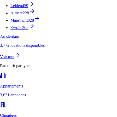
Leiden
459
Almere
228
Maastricht
828
Zwolle
202
Amsterdam
3,772 locations disponibles
Voir tout
Parcourir par type
Appartements
3,631 annonces
Chambres