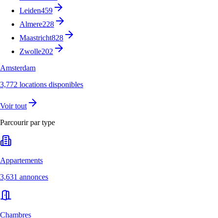
Leiden
459
Almere
228
Maastricht
828
Zwolle
202
Amsterdam
3,772 locations disponibles
Voir tout
Parcourir par type
Appartements
3,631 annonces
Chambres