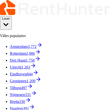
Louer
Villes populaires
Amsterdam
3,772
Rotterdam
2,086
Den Haag
1,758
Utrecht
1,263
Eindhoven
844
Groningen
1,209
Tilburg
497
Nijmegen
331
Breda
330
Haarlem
391