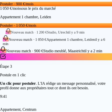
Postuler
·
900 €/mois
1 050 €/mois
sous le prix du marché
Appartement 1 chambre, Leiden
Postuler
·
1 050 €/mois
Nouveau match
·
1 200 €
Studio, Utrecht
il y a 9 min
Nouveau match
·
1 050 €
Appartement 1 chambre, Leiden
il y a 6
min
Nouveau match
·
900 €
Studio meublé, Maastricht
il y a 2 min
Étape
3
Postule en 1 clic
Un clic pour postuler
. L'IA rédige un message personnalisé, votre
profil donne aux propriétaires tout ce dont ils ont besoin.
9:41
Appartement, Centrum