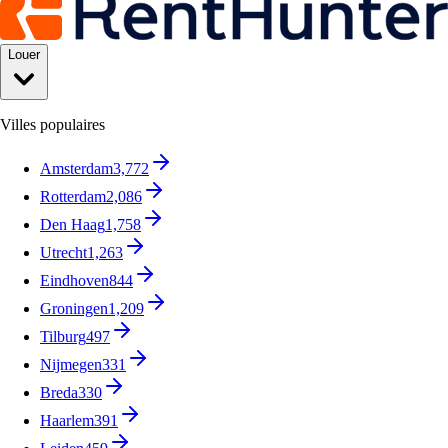
Louer
Villes populaires
Amsterdam
3,772
Rotterdam
2,086
Den Haag
1,758
Utrecht
1,263
Eindhoven
844
Groningen
1,209
Tilburg
497
Nijmegen
331
Breda
330
Haarlem
391