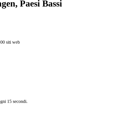
gen, Paesi Bassi
100 siti web
ningen
Enschede
Eindhoven
Tilburg
Leiden
Arnhem
Breda