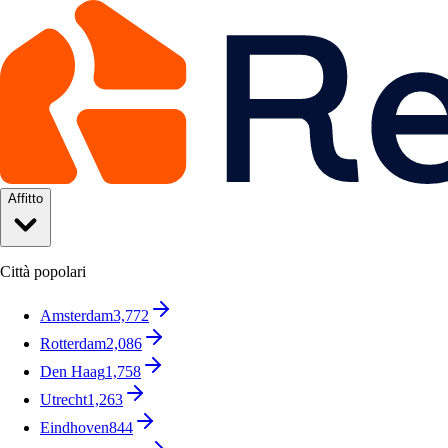
Affitto
Città popolari
Amsterdam
3,772
Rotterdam
2,086
Den Haag
1,758
Utrecht
1,263
Eindhoven
844