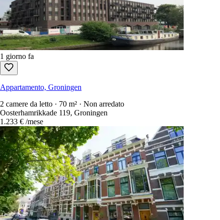
Appartamento, Groningen
1 camera da letto · 35 m² · Arredato
Radijsstraat, Groningen
725 €
/mese
1 giorno fa
Appartamento, Groningen