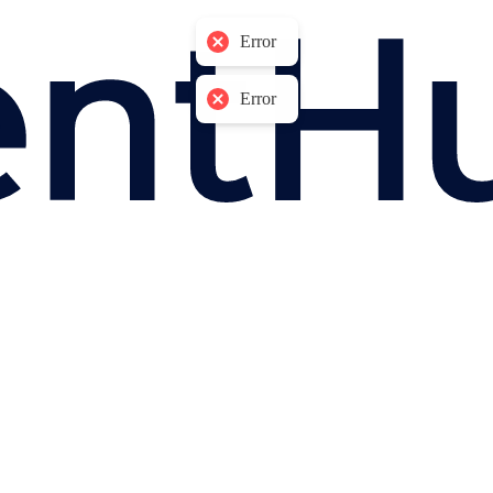
Error
Error