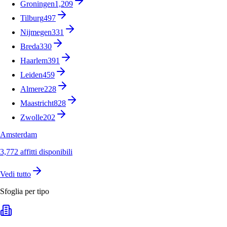
Groningen
1,209
Tilburg
497
Nijmegen
331
Breda
330
Haarlem
391
Leiden
459
Almere
228
Maastricht
828
Zwolle
202
Amsterdam
3,772 affitti disponibili
Vedi tutto
Sfoglia per tipo