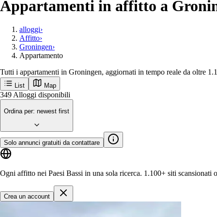
Appartamenti in affitto a Gronin
alloggi
›
Affitto
›
Groningen
›
Appartamento
Tutti i appartamenti in Groningen, aggiornati in tempo reale da oltre 1.
List
Map
Ricevi per primo le nuove inserzioni a Gro
Groningen
Città popolari
Amsterdam
Rotterdam
Utrecht
Den-haag
Maastricht
Inizia