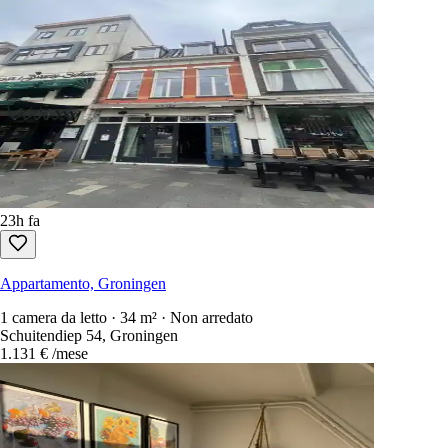
349
Alloggi disponibili
Ordina per
:
newest first
Solo annunci gratuiti da contattare
Ogni affitto nei Paesi Bassi in una sola ricerca.
1.100+ siti
scansionati 
Crea un account