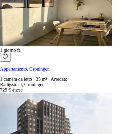
23h fa
Appartamento, Groningen
1 camera da letto · 34 m² · Non arredato
Schuitendiep 54, Groningen
1.131 €
/mese
1 giorno fa