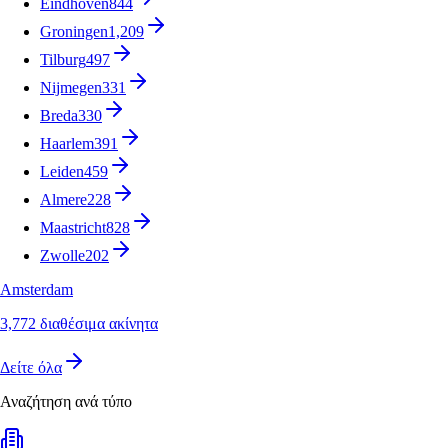
Eindhoven
844
Groningen
1,209
Tilburg
497
Nijmegen
331
Breda
330
Haarlem
391
Leiden
459
Almere
228
Maastricht
828
Zwolle
202
Amsterdam
3,772 διαθέσιμα ακίνητα
Δείτε όλα
Αναζήτηση ανά τύπο