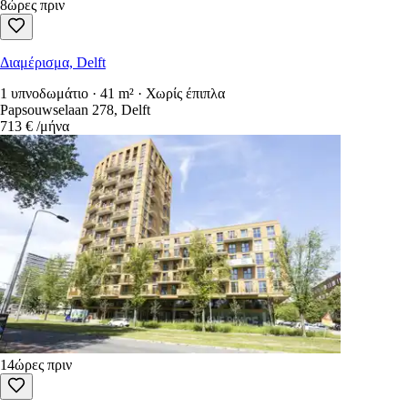
8ώρες πριν
Διαμέρισμα, Delft
1 υπνοδωμάτιο · 41 m² · Χωρίς έπιπλα
Papsouwselaan 278, Delft
713 €
/μήνα
14ώρες πριν