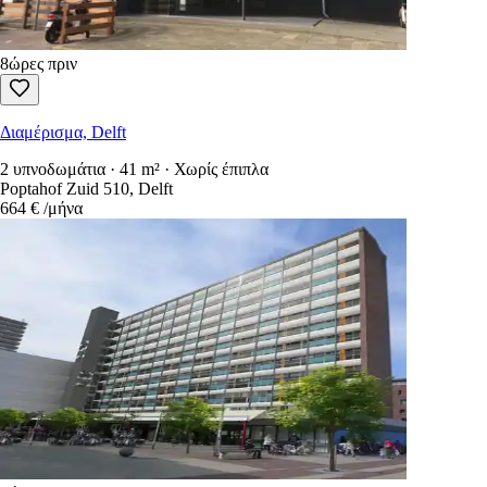
8ώρες πριν
Διαμέρισμα, Delft
2 υπνοδωμάτια · 41 m² · Χωρίς έπιπλα
Poptahof Zuid 510, Delft
664 €
/μήνα