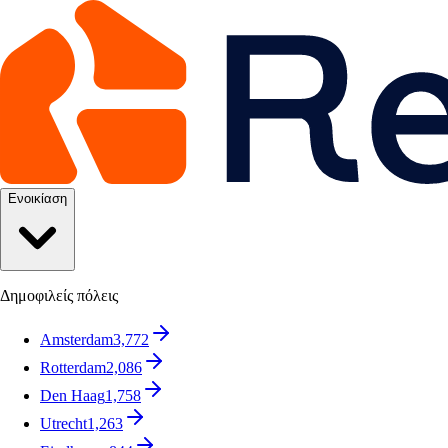
Ενοικίαση
Δημοφιλείς πόλεις
Amsterdam
3,772
Rotterdam
2,086
Den Haag
1,758
Utrecht
1,263