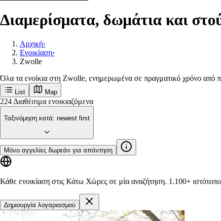
Διαμερίσματα, δωμάτια και στού
Αρχική
›
Ενοικίαση
›
Zwolle
Όλα τα ενοίκια στη Zwolle, ενημερωμένα σε πραγματικό χρόνο από π
List
Map
Δείτε πρώτοι τις νέες αγγελίες στην Zwolle
Zwolle
Δημοφιλείς πόλεις
Amsterdam
Rotterdam
Groningen
Utrecht
Den-haag
M