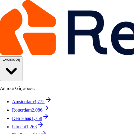
Ενοικίαση
Δημοφιλείς πόλεις
Amsterdam
3,772
Rotterdam
2,086
Den Haag
1,758
Utrecht
1,263