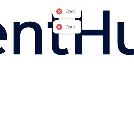
Error
Error