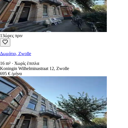
Διαμέρισμα, Zwolle
2 υπνοδωμάτια · Χωρίς έπιπλα
Händellaan 237-1, Zwolle
1.044 €
/μήνα
13ώρες πριν