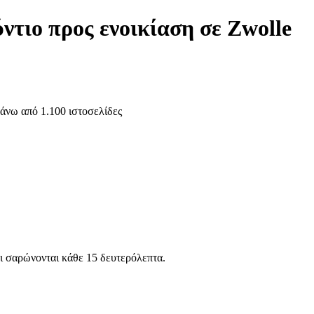
ντιο προς ενοικίαση σε Zwolle
άνω από 1.100 ιστοσελίδες
aastricht
Enschede
Eindhoven
Tilburg
Leiden
Arnhem