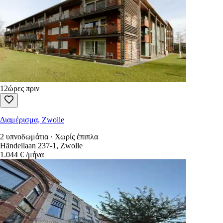
12ώρες πριν
Μονοκατοικία, Zwolle
3 υπνοδωμάτια · Χωρίς έπιπλα
Van Hogendorpware 68, Zwolle
755 €
/μήνα
12ώρες πριν