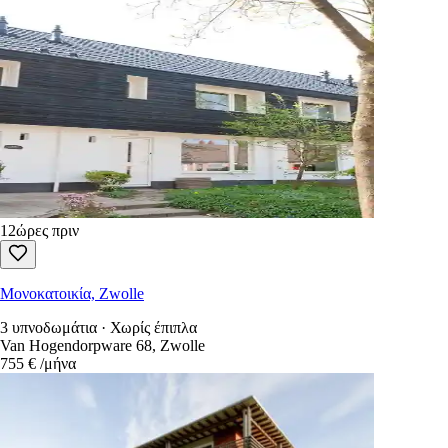
Ξεκινήστε
224
Διαθέσιμα ενοικιαζόμενα
Ταξινόμηση κατά
:
newest first
Μόνο αγγελίες δωρεάν για απάντηση
Κάθε ενοικίαση στις Κάτω Χώρες σε μία αναζήτηση.
1.100+ ιστότοπο
Δημιουργία λογαριασμού