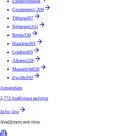
Eindhoven
844
Groningen
1,209
Tilburg
497
Nijmegen
331
Breda
330
Haarlem
391
Leiden
459
Almere
228
Maastricht
828
Zwolle
202
Amsterdam
3,772 διαθέσιμα ακίνητα
Δείτε όλα
Αναζήτηση ανά τύπο