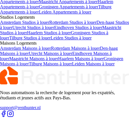
Appartements à louer
Maastricht Appartements à louer
Haarlem
Appartements à louer
Groningen Appartements à louer
Tilburg
Appartements à louer
Leiden Appartements à louer
Studios
Logements
Amsterdam Studios à louer
Rotterdam Studios à louer
Den-haag Studios
à louer
Utrecht Studios à louer
Eindhoven Studios à louer
Maastricht
Studios à louer
Haarlem Studios à louer
Groningen Studios à
louer
Tilburg Studios à louer
Leiden Studios à louer
Maisons
Logements
Amsterdam Maisons à louer
Rotterdam Maisons à louer
Den-haag
Maisons à louer
Utrecht Maisons à louer
Eindhoven Maisons à
louer
Maastricht Maisons à louer
Haarlem Maisons à louer
Groningen
Maisons à louer
Tilburg Maisons à louer
Leiden Maisons à louer
Nous automatisons la recherche de logement pour les expatriés,
étudiants et jeunes actifs aux Pays-Bas.
support@renthunter.nl