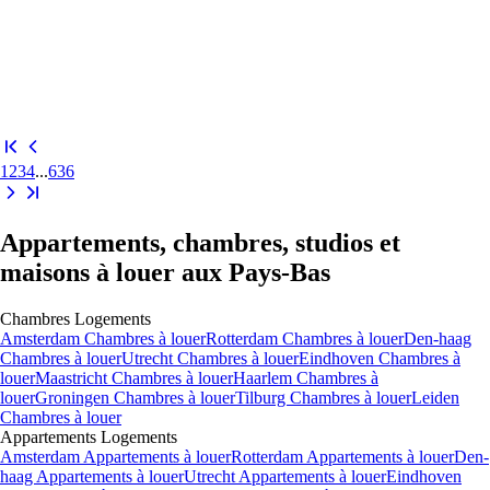
1
2
3
4
...
636
Appartements, chambres, studios et
maisons à louer aux Pays-Bas
Chambres
Logements
Amsterdam Chambres à louer
Rotterdam Chambres à louer
Den-haag
Chambres à louer
Utrecht Chambres à louer
Eindhoven Chambres à
louer
Maastricht Chambres à louer
Haarlem Chambres à
louer
Groningen Chambres à louer
Tilburg Chambres à louer
Leiden
Chambres à louer
Appartements
Logements
Amsterdam Appartements à louer
Rotterdam Appartements à louer
Den-
haag Appartements à louer
Utrecht Appartements à louer
Eindhoven