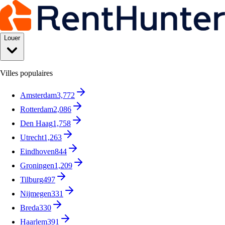
Louer
Villes populaires
Amsterdam
3,772
Rotterdam
2,086
Den Haag
1,758
Utrecht
1,263
Eindhoven
844
Groningen
1,209
Tilburg
497
Nijmegen
331
Breda
330
Haarlem
391