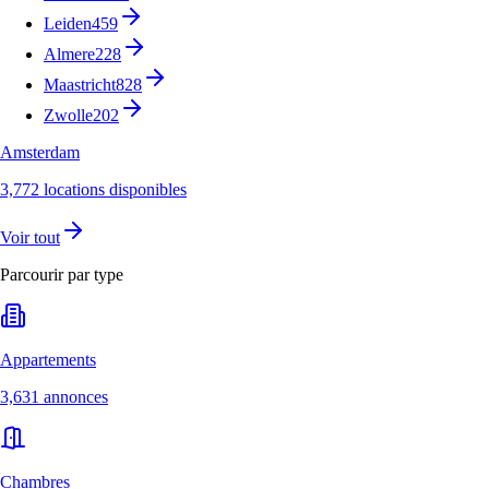
Leiden
459
Almere
228
Maastricht
828
Zwolle
202
Amsterdam
3,772 locations disponibles
Voir tout
Parcourir par type
Appartements
3,631 annonces
Chambres