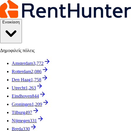
Ενοικίαση
Δημοφιλείς πόλεις
Amsterdam
3,772
Rotterdam
2,086
Den Haag
1,758
Utrecht
1,263
Eindhoven
844
Groningen
1,209
Tilburg
497
Nijmegen
331
Breda
330