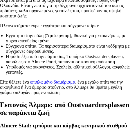
Άλμερε είναι μία από τις ταχύτερα αναπτυσσόμενες πόλεις στην
Ολλανδία. Είναι γνωστό για τη σύγχρονη αρχιτεκτονική του και τις
πράσινες, καλά οργανωμένες γειτονιές του, προσφέροντας υψηλή
ποιότητα ζωής.
Πλεονεκτήματα expat: εγγύτητα και σύγχρονα κτίρια:
Εγγύτητα στην πόλη (Άμστερνταμ)
, Ιδανική για μετακινήσεις, με
συχνά απευθείας τρένα.
Σύγχρονα σπίτια
, Τα περισσότερα διαμερίσματα είναι νεόδμητα με
σύγχρονες διαρρυθμίσεις.
Η φύση έξω από την πόρτα σας
, Το πάρκο Oostvaardersplassen,
παραλίες στο Almere Poort, τα πάντα σε κοντινή απόσταση.
Υποδομές για οικογένειες
, Σχολεία, αθλητικοί σύλλογοι, ασφαλείς
γειτονιές.
Είτε θέλετε ένα
επιπλωμένο διαμέρισμα
, ένα μεγάλο σπίτι για την
οικογένεια ή ένα όμορφο στούντιο, στο Άλμερε θα βρείτε μεγάλη
γκάμα επιλογών προς ενοικίαση.
Γειτονιές Άλμερε: από Oostvaardersplassen
σε παράκτια ζωή
Almere Stad: εμπόρια και κόμβος κεντρικού σταθμού