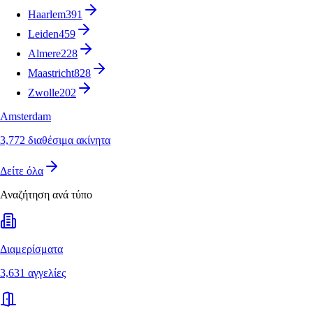
Haarlem
391
Leiden
459
Almere
228
Maastricht
828
Zwolle
202
Amsterdam
3,772 διαθέσιμα ακίνητα
Δείτε όλα
Αναζήτηση ανά τύπο
Διαμερίσματα
3,631 αγγελίες