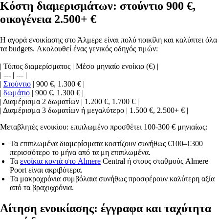
Κόστη διαμερισμάτων: στούντιο 900 €,
οικογένεια 2.500+ €
Η αγορά ενοικίασης στο Άλμερε είναι πολύ ποικίλη και καλύπτει όλα
τα budgets. Ακολουθεί ένας γενικός οδηγός τιμών:
| Τύπος διαμερίσματος | Μέσο μηνιαίο ενοίκιο (€) |
| --- | --- |
|
Στούντιο
| 900 €, 1.300 € |
|
δωμάτιο
| 900 €, 1.300 € |
| Διαμέρισμα 2 δωματίων | 1.200 €, 1.700 € |
| Διαμέρισμα 3 δωματίων ή μεγαλύτερο | 1.500 €, 2.500+ € |
Μεταβλητές ενοικίου: επιπλωμένο προσθέτει 100-300 € μηνιαίως:
Τα επιπλωμένα διαμερίσματα κοστίζουν συνήθως €100–€300
περισσότερο το μήνα από τα μη επιπλωμένα.
Τα
ενοίκια κοντά στο Almere
Central ή στους σταθμούς Almere
Poort είναι ακριβότερα.
Τα μακροχρόνια συμβόλαια συνήθως προσφέρουν καλύτερη αξία
από τα βραχυχρόνια.
Αίτηση ενοικίασης: έγγραφα και ταχύτητα