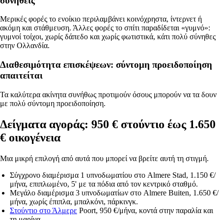
συνήθεις
Μερικές φορές το ενοίκιο περιλαμβάνει κοινόχρηστα, ίντερνετ ή
ακόμη και στάθμευση. Άλλες φορές το σπίτι παραδίδεται «γυμνό»:
γυμνοί τοίχοι, χωρίς δάπεδο και χωρίς φωτιστικά, κάτι πολύ σύνηθες
στην Ολλανδία.
Διαθεσιμότητα επισκέψεων: σύντομη προειδοποίηση
απαιτείται
Τα καλύτερα ακίνητα συνήθως προτιμούν όσους μπορούν να τα δουν
με πολύ σύντομη προειδοποίηση.
Δείγματα αγοράς: 950 € στούντιο έως 1.650
€ οικογένεια
Μια μικρή επιλογή από αυτά που μπορεί να βρείτε αυτή τη στιγμή.
Σύγχρονο διαμέρισμα 1 υπνοδωματίου στο Almere Stad
, 1.150 €/
μήνα, επιπλωμένο, 5' με τα πόδια από τον κεντρικό σταθμό.
Μεγάλο διαμέρισμα 3 υπνοδωματίων στο Almere Buiten
, 1.650 €/
μήνα, χωρίς έπιπλα, μπαλκόνι, πάρκινγκ.
Στούντιο στο Άλμερε
Poort, 950 €/μήνα, κοντά στην παραλία και
τη μαρίνα.