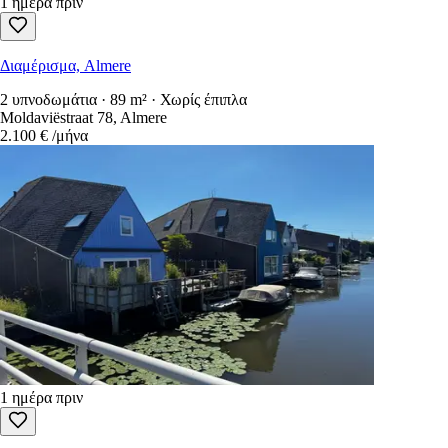
1 ημέρα πριν
Διαμέρισμα, Almere
2 υπνοδωμάτια · 89 m² · Χωρίς έπιπλα
Moldaviëstraat 78, Almere
2.100 €
/μήνα
1 ημέρα πριν