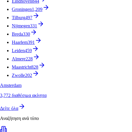
Eindhoven
844
Groningen
1,209
Tilburg
497
Nijmegen
331
Breda
330
Haarlem
391
Leiden
459
Almere
228
Maastricht
828
Zwolle
202
Amsterdam
3,772 διαθέσιμα ακίνητα
Δείτε όλα
Αναζήτηση ανά τύπο