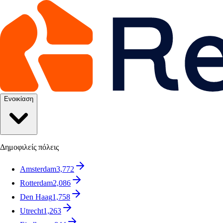
Ενοικίαση
Δημοφιλείς πόλεις
Amsterdam
3,772
Rotterdam
2,086
Den Haag
1,758
Utrecht
1,263