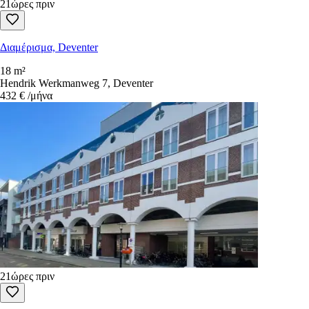
21ώρες πριν
Διαμέρισμα, Deventer
18 m²
Hendrik Werkmanweg 7, Deventer
432 €
/μήνα
21ώρες πριν