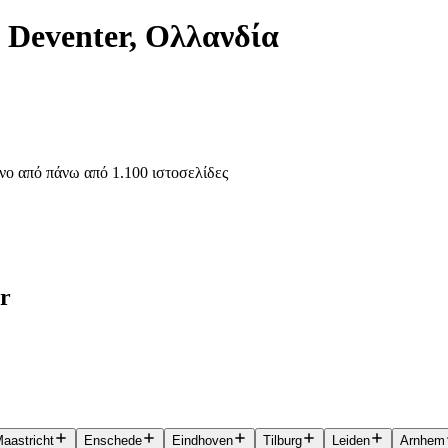
 Deventer, Ολλανδία
νο από πάνω από 1.100 ιστοσελίδες
er
aastricht
Enschede
Eindhoven
Tilburg
Leiden
Arnhem