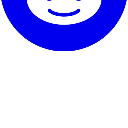
Η Υπηρεσία μας
Μαρτυρίες
Εγγύηση & υπόσχεση
Πώς να ακυρώσεις
Επικοινωνία
Σχετικά με το RentHunter
Σχετικά
Ιστολόγιο
Πρόγραμμα συνεργατών
Χάρτης ιστοσελίδας
Τα ψιλά γράμματα