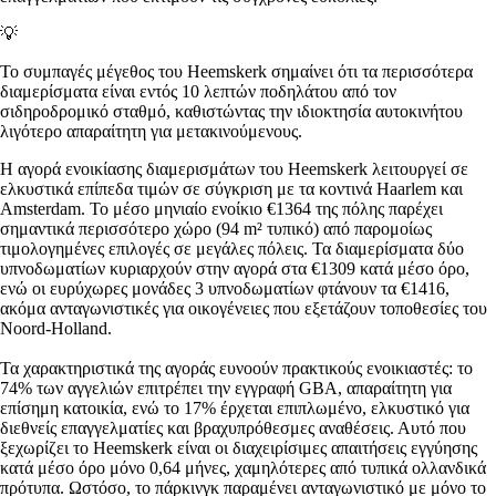
💡
Το συμπαγές μέγεθος του Heemskerk σημαίνει ότι τα περισσότερα
διαμερίσματα είναι εντός 10 λεπτών ποδηλάτου από τον
σιδηροδρομικό σταθμό, καθιστώντας την ιδιοκτησία αυτοκινήτου
λιγότερο απαραίτητη για μετακινούμενους.
Η αγορά ενοικίασης διαμερισμάτων του Heemskerk λειτουργεί σε
ελκυστικά επίπεδα τιμών σε σύγκριση με τα κοντινά Haarlem και
Amsterdam. Το μέσο μηνιαίο ενοίκιο €1364 της πόλης παρέχει
σημαντικά περισσότερο χώρο (94 m² τυπικό) από παρομοίως
τιμολογημένες επιλογές σε μεγάλες πόλεις. Τα διαμερίσματα δύο
υπνοδωματίων κυριαρχούν στην αγορά στα €1309 κατά μέσο όρο,
ενώ οι ευρύχωρες μονάδες 3 υπνοδωματίων φτάνουν τα €1416,
ακόμα ανταγωνιστικές για οικογένειες που εξετάζουν τοποθεσίες του
Noord-Holland.
Τα χαρακτηριστικά της αγοράς ευνοούν πρακτικούς ενοικιαστές: το
74% των αγγελιών επιτρέπει την εγγραφή GBA, απαραίτητη για
επίσημη κατοικία, ενώ το 17% έρχεται επιπλωμένο, ελκυστικό για
διεθνείς επαγγελματίες και βραχυπρόθεσμες αναθέσεις. Αυτό που
ξεχωρίζει το Heemskerk είναι οι διαχειρίσιμες απαιτήσεις εγγύησης
κατά μέσο όρο μόνο 0,64 μήνες, χαμηλότερες από τυπικά ολλανδικά
πρότυπα. Ωστόσο, το πάρκινγκ παραμένει ανταγωνιστικό με μόνο το