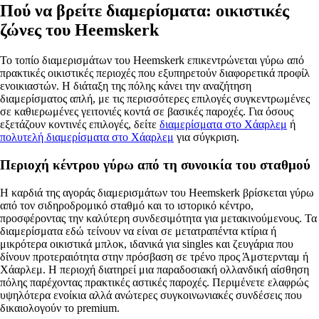
Πού να βρείτε διαμερίσματα: οικιστικές
ζώνες του Heemskerk
Το τοπίο διαμερισμάτων του Heemskerk επικεντρώνεται γύρω από
πρακτικές οικιστικές περιοχές που εξυπηρετούν διαφορετικά προφίλ
ενοικιαστών. Η διάταξη της πόλης κάνει την αναζήτηση
διαμερίσματος απλή, με τις περισσότερες επιλογές συγκεντρωμένες
σε καθιερωμένες γειτονιές κοντά σε βασικές παροχές. Για όσους
εξετάζουν κοντινές επιλογές, δείτε
διαμερίσματα στο Χάαρλεμ
ή
πολυτελή διαμερίσματα στο Χάαρλεμ
για σύγκριση.
Περιοχή κέντρου γύρω από τη συνοικία του σταθμού
Η καρδιά της αγοράς διαμερισμάτων του Heemskerk βρίσκεται γύρω
από τον σιδηροδρομικό σταθμό και το ιστορικό κέντρο,
προσφέροντας την καλύτερη συνδεσιμότητα για μετακινούμενους. Τα
διαμερίσματα εδώ τείνουν να είναι σε μετατραπέντα κτίρια ή
μικρότερα οικιστικά μπλοκ, ιδανικά για singles και ζευγάρια που
δίνουν προτεραιότητα στην πρόσβαση σε τρένο προς Άμστερνταμ ή
Χάαρλεμ. Η περιοχή διατηρεί μια παραδοσιακή ολλανδική αίσθηση
πόλης παρέχοντας πρακτικές αστικές παροχές. Περιμένετε ελαφρώς
υψηλότερα ενοίκια αλλά ανώτερες συγκοινωνιακές συνδέσεις που
δικαιολογούν το premium.