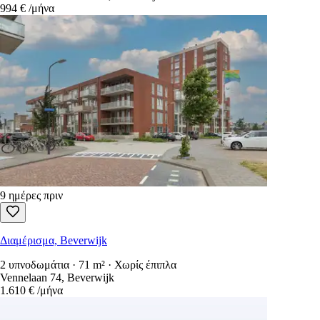
994 €
/μήνα
9 ημέρες πριν
Διαμέρισμα, Beverwijk
2 υπνοδωμάτια · 71 m² · Χωρίς έπιπλα
Vennelaan 74, Beverwijk
1.610 €
/μήνα