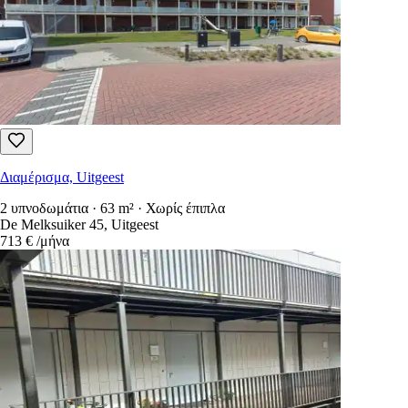
Διαμέρισμα, Uitgeest
2 υπνοδωμάτια · 63 m² · Χωρίς έπιπλα
De Melksuiker 45, Uitgeest
713 €
/μήνα