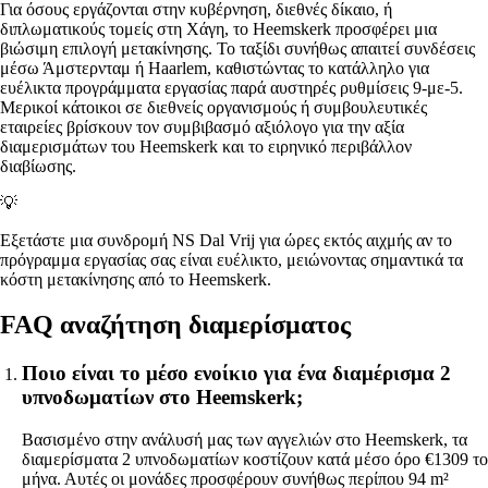
Για όσους εργάζονται στην κυβέρνηση, διεθνές δίκαιο, ή
διπλωματικούς τομείς στη Χάγη, το Heemskerk προσφέρει μια
βιώσιμη επιλογή μετακίνησης. Το ταξίδι συνήθως απαιτεί συνδέσεις
μέσω Άμστερνταμ ή Haarlem, καθιστώντας το κατάλληλο για
ευέλικτα προγράμματα εργασίας παρά αυστηρές ρυθμίσεις 9-με-5.
Μερικοί κάτοικοι σε διεθνείς οργανισμούς ή συμβουλευτικές
εταιρείες βρίσκουν τον συμβιβασμό αξιόλογο για την αξία
διαμερισμάτων του Heemskerk και το ειρηνικό περιβάλλον
διαβίωσης.
💡
Εξετάστε μια συνδρομή NS Dal Vrij για ώρες εκτός αιχμής αν το
πρόγραμμα εργασίας σας είναι ευέλικτο, μειώνοντας σημαντικά τα
κόστη μετακίνησης από το Heemskerk.
FAQ αναζήτηση διαμερίσματος
Ποιο είναι το μέσο ενοίκιο για ένα διαμέρισμα 2
υπνοδωματίων στο Heemskerk;
Βασισμένο στην ανάλυσή μας των αγγελιών στο Heemskerk, τα
διαμερίσματα 2 υπνοδωματίων κοστίζουν κατά μέσο όρο €1309 το
μήνα. Αυτές οι μονάδες προσφέρουν συνήθως περίπου 94 m²