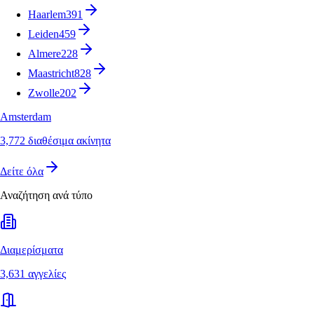
Haarlem
391
Leiden
459
Almere
228
Maastricht
828
Zwolle
202
Amsterdam
3,772 διαθέσιμα ακίνητα
Δείτε όλα
Αναζήτηση ανά τύπο
Διαμερίσματα
3,631 αγγελίες