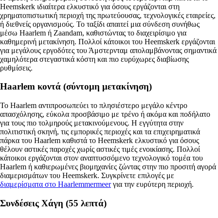
Heemskerk ιδιαίτερα ελκυστικό για όσους εργάζονται στη
χρηματοπιστωτική περιοχή της πρωτεύουσας, τεχνολογικές εταιρείες,
ή διεθνείς οργανισμούς. Το ταξίδι απαιτεί μια σύνδεση συνήθως
μέσω Haarlem ή Zaandam, καθιστώντας το διαχειρίσιμο για
καθημερινή μετακίνηση. Πολλοί κάτοικοι του Heemskerk εργάζονται
για μεγάλους εργοδότες του Άμστερνταμ απολαμβάνοντας σημαντικά
χαμηλότερα στεγαστικά κόστη και πιο ευρύχωρες διαβίωσης
ρυθμίσεις.
Haarlem κοντά (σύντομη μετακίνηση)
Το Haarlem αντιπροσωπεύει το πλησιέστερο μεγάλο κέντρο
απασχόλησης, εύκολα προσβάσιμο με τρένο ή ακόμα και ποδήλατο
για τους πιο τολμηρούς μετακινούμενους. Η εγγύτητα στην
πολιτιστική σκηνή, τις εμπορικές περιοχές και τα επιχειρηματικά
πάρκα του Haarlem καθιστά το Heemskerk ελκυστικό για όσους
θέλουν αστικές παροχές χωρίς αστικές τιμές ενοικίασης. Πολλοί
κάτοικοι εργάζονται στον αναπτυσσόμενο τεχνολογικό τομέα του
Haarlem ή καθιερωμένες βιομηχανίες ζώντας στην πιο προσιτή αγορά
διαμερισμάτων του Heemskerk. Συγκρίνετε επιλογές με
διαμερίσματα στο Haarlemmermeer
για την ευρύτερη περιοχή.
Συνδέσεις Χάγη (55 λεπτά)