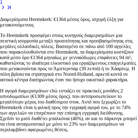
1
Διαμερίσματα Heemskerk: €1364 μέσος όρος, ισχυρή έλξη για
μετακινούμενους
Το Heemskerk προσφέρει στους κυνηγούς διαμερισμάτων μια
πειστική ισορροπία μεταξύ προσιτότητας και προσβασιμότητας στις
μεγάλες ολλανδικές πόλεις. Βασισμένο σε πάνω από 100 αγγελίες
που παρακολουθούνται στο Heemskerk, τα διαμερίσματα κοστίζουν
κατά μέσο όρο €1364 μηνιαίως με γενναιόδωρες επιφάνειες 94 m²,
καθιστώντας το ιδιαίτερα ελκυστικό για εργαζόμενους επαγγελματίες
που μετακινούνται προς το Άμστερνταμ (39 λεπτά) ή το Χάαρλεμ. Η
πόλη βρίσκεται στρατηγικά στο Noord-Holland, αρκετά κοντά σε
αστικά κέντρα διατηρώντας έναν πιο ήσυχο οικιστικό χαρακτήρα.
Η αγορά διαμερισμάτων εδώ εστιάζει σε πρακτικές μονάδες 2
υπνοδωματίων (€1309 μέσος όρος), που αντιπροσωπεύουν το
μεγαλύτερο μέρος του διαθέσιμου στοκ. Αυτό που ξεχωρίζει το
Heemskerk είναι η φιλική προς την εγγραφή αγορά του, με το 74%
των αγγελιών να επιτρέπουν την επίσημη εγγραφή διεύθυνσης.
Σχεδόν το μισό διαθέτει μπαλκόνια (46%), αν και το πάρκινγκ μπορεί
να είναι ανταγωνιστικό με μόνο το 23% των διαμερισμάτων να
περιλαμβάνει αφιερωμένες θέσεις.