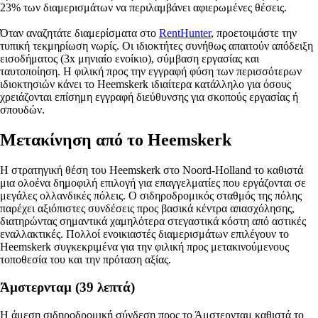
23% των διαμερισμάτων να περιλαμβάνει αφιερωμένες θέσεις.
Όταν αναζητάτε διαμερίσματα στο
RentHunter
, προετοιμάστε την
τυπική τεκμηρίωση νωρίς. Οι ιδιοκτήτες συνήθως απαιτούν απόδειξη
εισοδήματος (3x μηνιαίο ενοίκιο), σύμβαση εργασίας και
ταυτοποίηση. Η φιλική προς την εγγραφή φύση των περισσότερων
ιδιοκτησιών κάνει το Heemskerk ιδιαίτερα κατάλληλο για όσους
χρειάζονται επίσημη εγγραφή διεύθυνσης για σκοπούς εργασίας ή
σπουδών.
Μετακίνηση από το Heemskerk
Η στρατηγική θέση του Heemskerk στο Noord-Holland το καθιστά
μια ολοένα δημοφιλή επιλογή για επαγγελματίες που εργάζονται σε
μεγάλες ολλανδικές πόλεις. Ο σιδηροδρομικός σταθμός της πόλης
παρέχει αξιόπιστες συνδέσεις προς βασικά κέντρα απασχόλησης,
διατηρώντας σημαντικά χαμηλότερα στεγαστικά κόστη από αστικές
εναλλακτικές. Πολλοί ενοικιαστές διαμερισμάτων επιλέγουν το
Heemskerk συγκεκριμένα για την φιλική προς μετακινούμενους
τοποθεσία του και την πρόταση αξίας.
Άμστερνταμ (39 λεπτά)
Η άμεση σιδηροδρομική σύνδεση προς το Άμστερνταμ καθιστά το