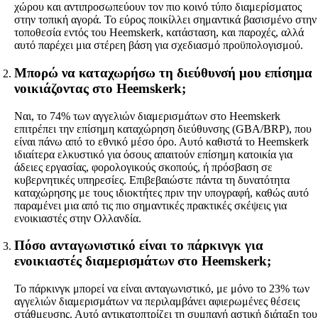
χώρου και αντιπροσωπεύουν τον πιο κοινό τύπο διαμερίσματος
στην τοπική αγορά. Το εύρος ποικίλλει σημαντικά βασισμένο στην
τοποθεσία εντός του Heemskerk, κατάσταση, και παροχές, αλλά
αυτό παρέχει μια στέρεη βάση για σχεδιασμό προϋπολογισμού.
Μπορώ να καταχωρήσω τη διεύθυνσή μου επίσημα
νοικιάζοντας στο Heemskerk;
Ναι, το 74% των αγγελιών διαμερισμάτων στο Heemskerk
επιτρέπει την επίσημη καταχώρηση διεύθυνσης (GBA/BRP), που
είναι πάνω από το εθνικό μέσο όρο. Αυτό καθιστά το Heemskerk
ιδιαίτερα ελκυστικό για όσους απαιτούν επίσημη κατοικία για
άδειες εργασίας, φορολογικούς σκοπούς, ή πρόσβαση σε
κυβερνητικές υπηρεσίες. Επιβεβαιώστε πάντα τη δυνατότητα
καταχώρησης με τους ιδιοκτήτες πριν την υπογραφή, καθώς αυτό
παραμένει μια από τις πιο σημαντικές πρακτικές σκέψεις για
ενοικιαστές στην Ολλανδία.
Πόσο ανταγωνιστικό είναι το πάρκινγκ για
ενοικιαστές διαμερισμάτων στο Heemskerk;
Το πάρκινγκ μπορεί να είναι ανταγωνιστικό, με μόνο το 23% των
αγγελιών διαμερισμάτων να περιλαμβάνει αφιερωμένες θέσεις
στάθμευσης. Αυτό αντικατοπτρίζει τη συμπαγή αστική διάταξη του