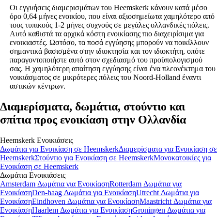
Οι εγγυήσεις διαμερισμάτων του Heemskerk κάνουν κατά μέσο
όρο 0,64 μήνες ενοικίου, που είναι αξιοσημείωτα χαμηλότερο από
τους τυπικούς 1-2 μήνες συχνούς σε μεγάλες ολλανδικές πόλεις.
Αυτό καθιστά τα αρχικά κόστη ενοικίασης πιο διαχειρίσιμα για
ενοικιαστές. Ωστόσο, τα ποσά εγγύησης μπορούν να ποικίλλουν
σημαντικά βασισμένα στην ιδιοκτησία και τον ιδιοκτήτη, οπότε
παραγοντοποιήστε αυτό στον σχεδιασμό του προϋπολογισμού
σας. Η χαμηλότερη απαίτηση εγγύησης είναι ένα πλεονέκτημα του
νοικιάσματος σε μικρότερες πόλεις του Noord-Holland έναντι
αστικών κέντρων.
Διαμερίσματα, δωμάτια, στούντιο και
σπίτια προς ενοικίαση στην Ολλανδία
Heemskerk
Ενοικιάσεις
Δωμάτια
για Ενοικίαση σε
Heemskerk
Διαμερίσματα
για Ενοικίαση σε
Heemskerk
Στούντιο
για Ενοικίαση σε
Heemskerk
Μονοκατοικίες
για
Ενοικίαση σε
Heemskerk
Δωμάτια
Ενοικιάσεις
Amsterdam Δωμάτια για Ενοικίαση
Rotterdam Δωμάτια για
Ενοικίαση
Den-haag Δωμάτια για Ενοικίαση
Utrecht Δωμάτια για
Ενοικίαση
Eindhoven Δωμάτια για Ενοικίαση
Maastricht Δωμάτια για
Ενοικίαση
Haarlem Δωμάτια για Ενοικίαση
Groningen Δωμάτια για