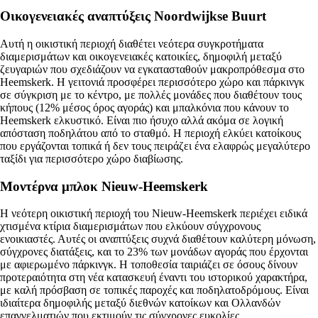
Οικογενειακές αναπτύξεις Noordwijkse Buurt
Αυτή η οικιστική περιοχή διαθέτει νεότερα συγκροτήματα
διαμερισμάτων και οικογενειακές κατοικίες, δημοφιλή μεταξύ
ζευγαριών που σχεδιάζουν να εγκατασταθούν μακροπρόθεσμα στο
Heemskerk. Η γειτονιά προσφέρει περισσότερο χώρο και πάρκινγκ
σε σύγκριση με το κέντρο, με πολλές μονάδες που διαθέτουν τους
κήπους (12% μέσος όρος αγοράς) και μπαλκόνια που κάνουν το
Heemskerk ελκυστικό. Είναι πιο ήσυχο αλλά ακόμα σε λογική
απόσταση ποδηλάτου από το σταθμό. Η περιοχή ελκύει κατοίκους
που εργάζονται τοπικά ή δεν τους πειράζει ένα ελαφρώς μεγαλύτερο
ταξίδι για περισσότερο χώρο διαβίωσης.
Μοντέρνα μπλοκ Nieuw-Heemskerk
Η νεότερη οικιστική περιοχή του Nieuw-Heemskerk περιέχει ειδικά
χτισμένα κτίρια διαμερισμάτων που ελκύουν σύγχρονους
ενοικιαστές. Αυτές οι αναπτύξεις συχνά διαθέτουν καλύτερη μόνωση,
σύγχρονες διατάξεις, και το 23% των μονάδων αγοράς που έρχονται
με αφιερωμένο πάρκινγκ. Η τοποθεσία ταιριάζει σε όσους δίνουν
προτεραιότητα στη νέα κατασκευή έναντι του ιστορικού χαρακτήρα,
με καλή πρόσβαση σε τοπικές παροχές και ποδηλατοδρόμους. Είναι
ιδιαίτερα δημοφιλής μεταξύ διεθνών κατοίκων και Ολλανδών
επαγγελματιών που εκτιμούν τις σύγχρονες ευκολίες.