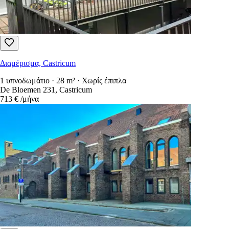
Διαμέρισμα, Castricum
1 υπνοδωμάτιο · 28 m² · Χωρίς έπιπλα
De Bloemen 231, Castricum
713 €
/μήνα