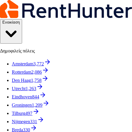
Ενοικίαση
Δημοφιλείς πόλεις
Amsterdam
3,772
Rotterdam
2,086
Den Haag
1,758
Utrecht
1,263
Eindhoven
844
Groningen
1,209
Tilburg
497
Nijmegen
331
Breda
330