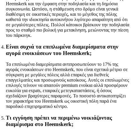
Heemskerk και την έμφαση στην ποδηλασία και τη δημόσια
συγκοινωνία. Ωστόσο, η στάθμευση στο δρόμο είναι γενικά
διαθέσιμη σε οικιστικές περιοχές, και το μέγεθος της πόλης
καθιστά την ιδιοκτησία αυτοκινήτου λιγότερο απαραίτητη από ότι
σε μεγαλύτερες πόλεις. Πολλοί κάτοικοι βρίσκουν την ποδηλασία
προς το σταθμό πιο βολική για μετακίνηση, μειώνοντας την πίεση
του πάρκινγκ.
Είναι συχνά τα επιπλωμένα διαμερίσματα στην
αγορά ενοικιάσεων του Heemskerk;
Τα επιπλωμένα διαμερίσματα αντιπροσωπεύουν το 17% της
αγοράς ενοικιάσεων στο Heemskerk, που είναι σχετικά μέτριο σε
σύγκριση με μεγάλες πόλεις αλλά επαρκές για διεθνείς
επαγγελματίες και προσωρινούς κατοίκους. Αυτές οι επιπλωμένες
επιλογές τείνουν να απαιτούν premium ενοίκια αλλά προσφέρουν
ευκολία για expats, εταιρικές μετεγκαταστάσεις, ή όσους
σχεδιάζουν βραχύτερες παραμονές. Το ποσοστό αντικατοπτρίζει
τον χαρακτήρα του Heemskerk ως οικιστική πόλη παρά ένα
παροδικό επιχειρηματικό κέντρο.
Τι εγγύηση πρέπει να περιμένω νοικιάζοντας
διαμέρισμα στο Heemskerk;