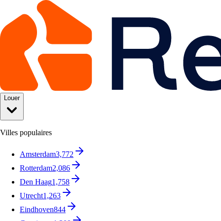
Louer
Villes populaires
Amsterdam
3,772
Rotterdam
2,086
Den Haag
1,758
Utrecht
1,263
Eindhoven
844