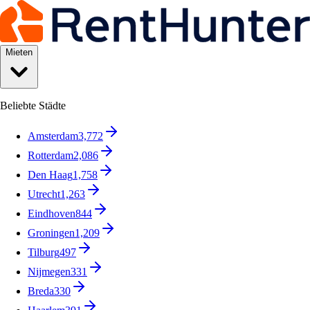
Mieten
Beliebte Städte
Amsterdam
3,772
Rotterdam
2,086
Den Haag
1,758
Utrecht
1,263
Eindhoven
844
Groningen
1,209
Tilburg
497
Nijmegen
331
Breda
330