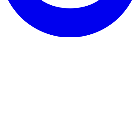
Unser Service
Erfahrungen
Garantie & Versprechen
So kündigst du
Kontakt
Über RentHunter
Über uns
Blog
Partnerprogramm
Sitemap
Das Kleingedruckte
Datenschutzerklärung
Allgemeine
Geschäftsbedingungen
Impressum
Cookie-Richtlinie
© 2026 RentHunter
Gemacht für Mieter in den Niederlanden