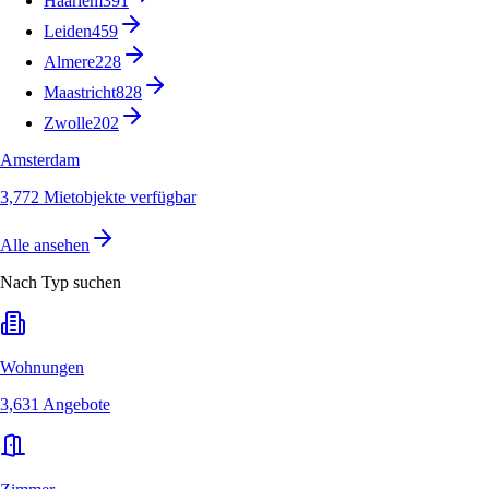
Haarlem
391
Leiden
459
Almere
228
Maastricht
828
Zwolle
202
Amsterdam
3,772 Mietobjekte verfügbar
Alle ansehen
Nach Typ suchen
Wohnungen
3,631 Angebote