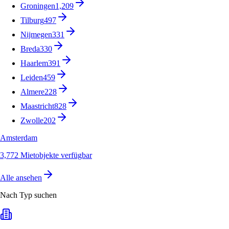
Groningen
1,209
Tilburg
497
Nijmegen
331
Breda
330
Haarlem
391
Leiden
459
Almere
228
Maastricht
828
Zwolle
202
Amsterdam
3,772 Mietobjekte verfügbar
Alle ansehen
Nach Typ suchen