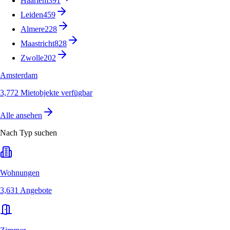
Haarlem
391
Leiden
459
Almere
228
Maastricht
828
Zwolle
202
Amsterdam
3,772 Mietobjekte verfügbar
Alle ansehen
Nach Typ suchen
Wohnungen
3,631 Angebote