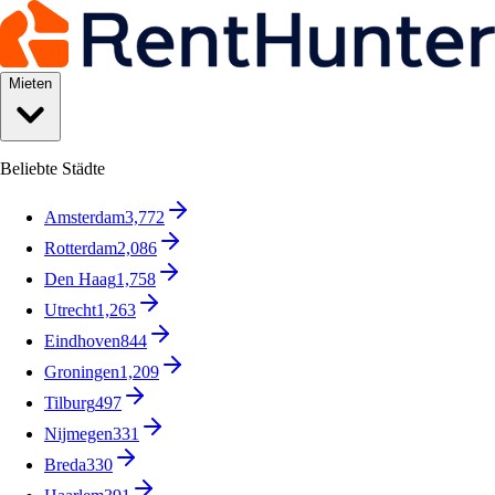
Mieten
Beliebte Städte
Amsterdam
3,772
Rotterdam
2,086
Den Haag
1,758
Utrecht
1,263
Eindhoven
844
Groningen
1,209
Tilburg
497
Nijmegen
331
Breda
330