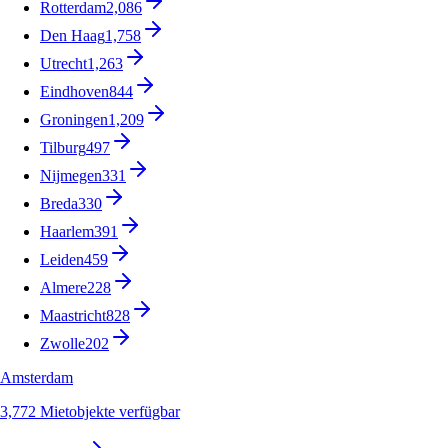
Rotterdam
2,086
Den Haag
1,758
Utrecht
1,263
Eindhoven
844
Groningen
1,209
Tilburg
497
Nijmegen
331
Breda
330
Haarlem
391
Leiden
459
Almere
228
Maastricht
828
Zwolle
202
Amsterdam
3,772 Mietobjekte verfügbar