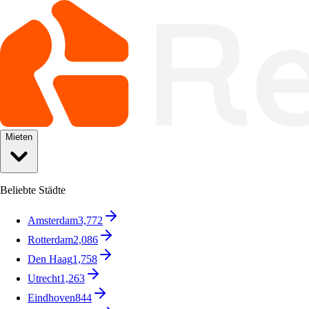
Mieten
Beliebte Städte
Amsterdam
3,772
Rotterdam
2,086
Den Haag
1,758
Utrecht
1,263
Eindhoven
844