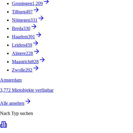
Groningen
1,209
Tilburg
497
Nijmegen
331
Breda
330
Haarlem
391
Leiden
459
Almere
228
Maastricht
828
Zwolle
202
Amsterdam
3,772 Mietobjekte verfügbar
Alle ansehen
Nach Typ suchen