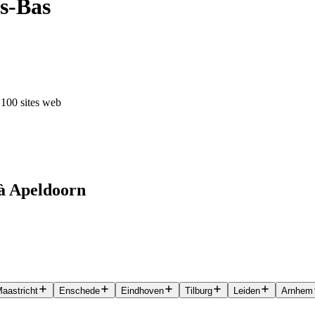
ys-Bas
 100 sites web
 à Apeldoorn
aastricht
Enschede
Eindhoven
Tilburg
Leiden
Arnhem