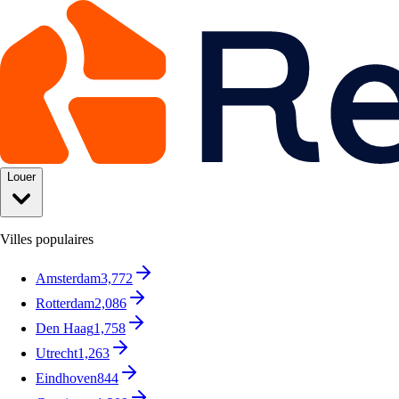
Louer
Villes populaires
Amsterdam
3,772
Rotterdam
2,086
Den Haag
1,758
Utrecht
1,263
Eindhoven
844