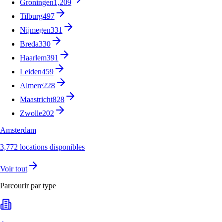
Groningen
1,209
Tilburg
497
Nijmegen
331
Breda
330
Haarlem
391
Leiden
459
Almere
228
Maastricht
828
Zwolle
202
Amsterdam
3,772 locations disponibles
Voir tout
Parcourir par type