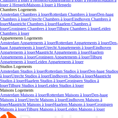
Chambres
à louer à
Hengelo
Appartements
à louer à
Hengelo
Studios
à
louer à
Hengelo
Maisons
à louer à
Hengelo
Chambres
Logements
Amsterdam Chambres à louer
Rotterdam Chambres à louer
Den-haag
Chambres à louer
Utrecht Chambres à louer
Eindhoven Chambres à
louer
Maastricht Chambres à louer
Haarlem Chambres à
louer
Groningen Chambres à louer
Tilburg Chambres à louer
Leiden
Chambres à louer
Appartements
Logements
Amsterdam Appartements à louer
Rotterdam Appartements à louer
Den-
haag Appartements à louer
Utrecht Appartements à louer
Eindhoven
Appartements à louer
Maastricht Appartements à louer
Haarlem
Appartements à louer
Groningen Appartements à louer
Tilburg
Appartements à louer
Leiden Appartements à louer
Studios
Logements
Amsterdam Studios à louer
Rotterdam Studios à louer
Den-haag Studios
à louer
Utrecht Studios à louer
Eindhoven Studios à louer
Maastricht
Studios à louer
Haarlem Studios à louer
Groningen Studios à
louer
Tilburg Studios à louer
Leiden Studios à louer
Maisons
Logements
Amsterdam Maisons à louer
Rotterdam Maisons à louer
Den-haag
Maisons à louer
Utrecht Maisons à louer
Eindhoven Maisons à
louer
Maastricht Maisons à louer
Haarlem Maisons à louer
Groningen
Maisons à louer
Tilburg Maisons à louer
Leiden Maisons à louer