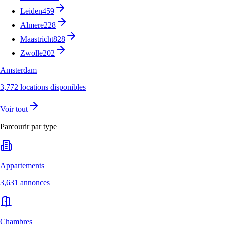
Leiden
459
Almere
228
Maastricht
828
Zwolle
202
Amsterdam
3,772 locations disponibles
Voir tout
Parcourir par type
Appartements
3,631 annonces
Chambres