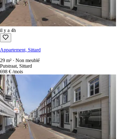
Appartement, Sittard
3 chambres · 173 m² · Non meublé
Haspelsestraat 7, Sittard
1 500 €
/mois
il y a 4h
Appartement, Sittard