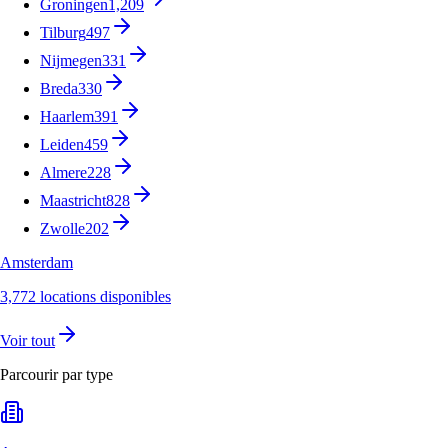
Groningen
1,209
Tilburg
497
Nijmegen
331
Breda
330
Haarlem
391
Leiden
459
Almere
228
Maastricht
828
Zwolle
202
Amsterdam
3,772 locations disponibles
Voir tout
Parcourir par type