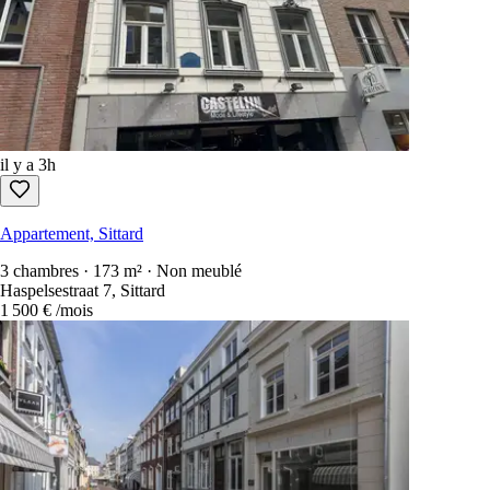
il y a 2h
Appartement, Sittard
3 chambres · 173 m² · Non meublé
Haspelsestraat, Sittard
1 500 €
/mois
il y a 3h