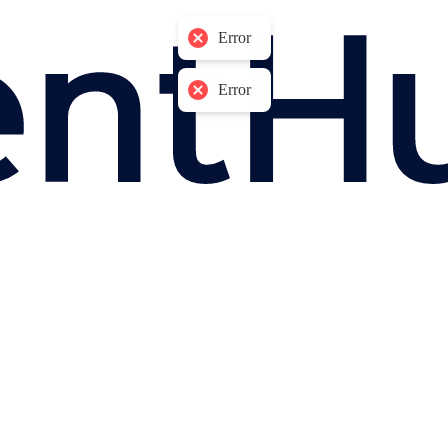
Error
Error