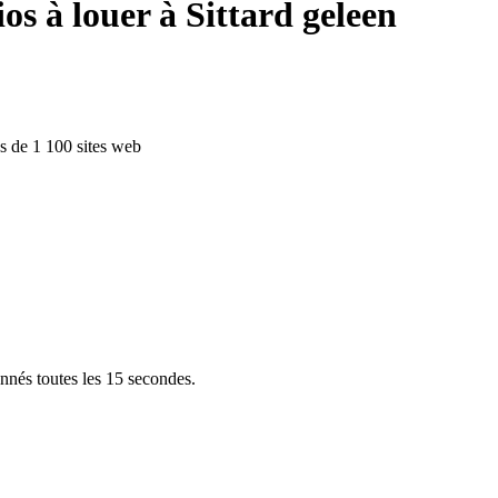
s à louer à Sittard geleen
us de 1 100 sites web
à Sittard-Geleen
aastricht
Enschede
Eindhoven
Tilburg
Leiden
Arnhem