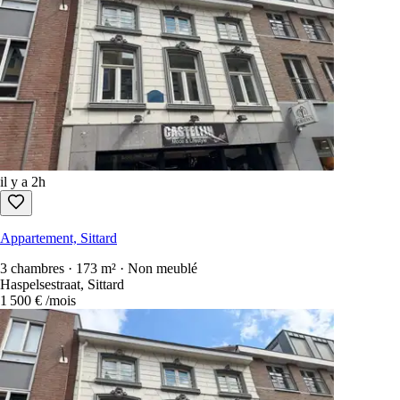
Trier par
:
newest first
Annonces gratuites à contacter uniquement
Chaque location aux Pays-Bas en une seule recherche.
1 100+ sites
sca
Créer un compte