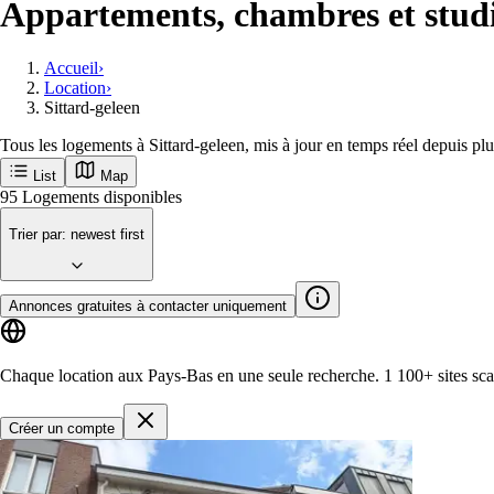
Appartements, chambres et studio
Accueil
›
Location
›
Sittard-geleen
Tous les logements à Sittard-geleen, mis à jour en temps réel depuis pl
List
Map
Recevez en premier les nouvelles annonces 
Sittard-Geleen
Villes populaires
Amsterdam
Rotterdam
Groningen
Utrecht
Den-haag
M
Commencer
95
Logements disponibles