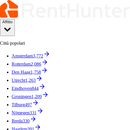
Affitto
Città popolari
Amsterdam
3,772
Rotterdam
2,086
Den Haag
1,758
Utrecht
1,263
Eindhoven
844
Groningen
1,209
Tilburg
497
Nijmegen
331
Breda
330
Haarlem
391