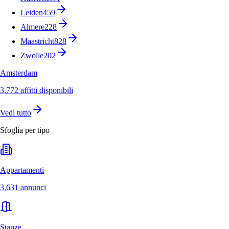
Leiden
459
Almere
228
Maastricht
828
Zwolle
202
Amsterdam
3,772 affitti disponibili
Vedi tutto
Sfoglia per tipo
Appartamenti
3,631 annunci
Stanze