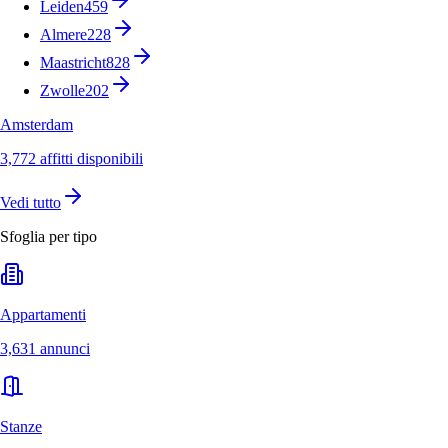
Leiden
459
Almere
228
Maastricht
828
Zwolle
202
Amsterdam
3,772 affitti disponibili
Vedi tutto
Sfoglia per tipo
Appartamenti
3,631 annunci
Stanze