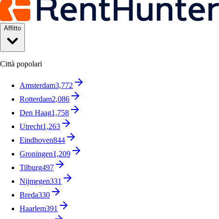
Affitto
Città popolari
Amsterdam
3,772
Rotterdam
2,086
Den Haag
1,758
Utrecht
1,263
Eindhoven
844
Groningen
1,209
Tilburg
497
Nijmegen
331
Breda
330
Haarlem
391