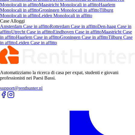
Monolocali in affitto
Maastricht Monolocali in affitto
Haarlem
Monolocali in affitto
Groningen Monolocali in affitto
Tilburg
Monolocali in affitto
Leiden Monolocali in affitto
Case
Alloggi
Amsterdam Case in affitto
Rotterdam Case in affitto
Den-haag Case in
affitto
Utrecht Case in affitto
Eindhoven Case in affitto
Maastricht Case
in affitto
Haarlem Case in affitto
Groningen Case in affitto
Tilburg Case
in affitto
Leiden Case in affitto
Automatizziamo la ricerca di casa per expat, studenti e giovani
professionisti nei Paesi Bassi.
support@renthunter.nl