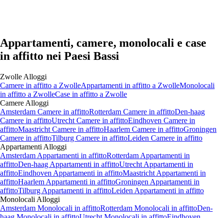
Appartamenti, camere, monolocali e case
in affitto nei Paesi Bassi
Zwolle
Alloggi
Camere
in affitto a
Zwolle
Appartamenti
in affitto a
Zwolle
Monolocali
in affitto a
Zwolle
Case
in affitto a
Zwolle
Camere
Alloggi
Amsterdam Camere in affitto
Rotterdam Camere in affitto
Den-haag
Camere in affitto
Utrecht Camere in affitto
Eindhoven Camere in
affitto
Maastricht Camere in affitto
Haarlem Camere in affitto
Groningen
Camere in affitto
Tilburg Camere in affitto
Leiden Camere in affitto
Appartamenti
Alloggi
Amsterdam Appartamenti in affitto
Rotterdam Appartamenti in
affitto
Den-haag Appartamenti in affitto
Utrecht Appartamenti in
affitto
Eindhoven Appartamenti in affitto
Maastricht Appartamenti in
affitto
Haarlem Appartamenti in affitto
Groningen Appartamenti in
affitto
Tilburg Appartamenti in affitto
Leiden Appartamenti in affitto
Monolocali
Alloggi
Amsterdam Monolocali in affitto
Rotterdam Monolocali in affitto
Den-
haag Monolocali in affitto
Utrecht Monolocali in affitto
Eindhoven