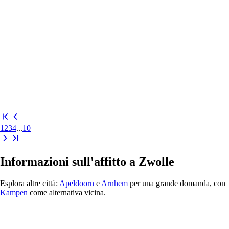
1
2
3
4
...
10
Informazioni sull'affitto a Zwolle
Esplora altre città:
Apeldoorn
e
Arnhem
per una grande domanda, con
Kampen
come alternativa vicina.