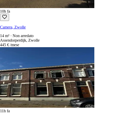
10h fa
Camera, Zwolle
14 m² · Non arredato
Assendorperdijk, Zwolle
445 €
/mese
11h fa