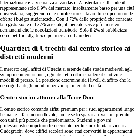
internazionale e la vicinanza al Zuidas di Amsterdam. Gli studenti
rappresentano solo il 9% del mercato, insolitamente basso per una città
universitaria, suggerendo che i professionisti lavoratori superano nelle
offerte i budget studenteschi. Con il 72% delle proprietà che consente
la registrazione e il 37% arredate, il mercato serve più i residenti
permanenti che le popolazioni transitorie. Solo il 2% si pubblicizza
come pet-friendly, tipico per mercati urbani densi.
Quartieri di Utrecht: dal centro storico ai
distretti moderni
Il mercato degli affitti di Utrecht si estende dalle strade medievali agli
sviluppi contemporanei, ogni distretto offre carattere distintivo e
modelli di prezzo. La posizione determina sia i livelli di affitto che la
demografia degli inquilini nei vari quartieri della città.
Centro storico attorno alla Torre Dom
Il centro storico comanda affitti premium per i suoi appartamenti lungo
i canali e il fascino medievale, anche se lo spazio arriva a un premio
con unità più piccole che predominano. Studenti e giovani
professionisti competono ferocemente per lo stock limitato vicino a
Oudegracht, dove edifici secolari sono stati convertiti in appartamenti