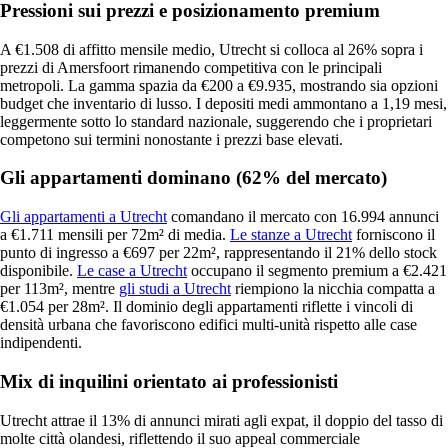
Pressioni sui prezzi e posizionamento premium
A €1.508 di affitto mensile medio, Utrecht si colloca al 26% sopra i
prezzi di Amersfoort rimanendo competitiva con le principali
metropoli. La gamma spazia da €200 a €9.935, mostrando sia opzioni
budget che inventario di lusso. I depositi medi ammontano a 1,19 mesi,
leggermente sotto lo standard nazionale, suggerendo che i proprietari
competono sui termini nonostante i prezzi base elevati.
Gli appartamenti dominano (62% del mercato)
Gli appartamenti a Utrecht
comandano il mercato con 16.994 annunci
a €1.711 mensili per 72m² di media.
Le stanze a Utrecht
forniscono il
punto di ingresso a €697 per 22m², rappresentando il 21% dello stock
disponibile.
Le case a Utrecht
occupano il segmento premium a €2.421
per 113m², mentre
gli studi a Utrecht
riempiono la nicchia compatta a
€1.054 per 28m². Il dominio degli appartamenti riflette i vincoli di
densità urbana che favoriscono edifici multi-unità rispetto alle case
indipendenti.
Mix di inquilini orientato ai professionisti
Utrecht attrae il 13% di annunci mirati agli expat, il doppio del tasso di
molte città olandesi, riflettendo il suo appeal commerciale