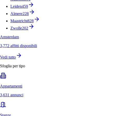
Leiden
459
Almere
228
Maastricht
828
Zwolle
202
Amsterdam
3,772 affitti disponibili
Vedi tutto
Sfoglia per tipo
Appartamenti
3,631 annunci
Stanze