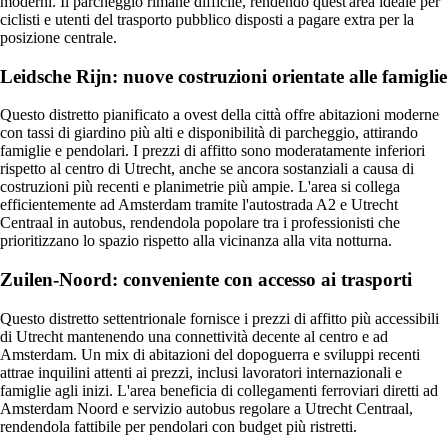
moderni. Il parcheggio rimane difficile, rendendo quest'area ideale per
ciclisti e utenti del trasporto pubblico disposti a pagare extra per la
posizione centrale.
Leidsche Rijn: nuove costruzioni orientate alle famiglie
Questo distretto pianificato a ovest della città offre abitazioni moderne
con tassi di giardino più alti e disponibilità di parcheggio, attirando
famiglie e pendolari. I prezzi di affitto sono moderatamente inferiori
rispetto al centro di Utrecht, anche se ancora sostanziali a causa di
costruzioni più recenti e planimetrie più ampie. L'area si collega
efficientemente ad Amsterdam tramite l'autostrada A2 e Utrecht
Centraal in autobus, rendendola popolare tra i professionisti che
prioritizzano lo spazio rispetto alla vicinanza alla vita notturna.
Zuilen-Noord: conveniente con accesso ai trasporti
Questo distretto settentrionale fornisce i prezzi di affitto più accessibili
di Utrecht mantenendo una connettività decente al centro e ad
Amsterdam. Un mix di abitazioni del dopoguerra e sviluppi recenti
attrae inquilini attenti ai prezzi, inclusi lavoratori internazionali e
famiglie agli inizi. L'area beneficia di collegamenti ferroviari diretti ad
Amsterdam Noord e servizio autobus regolare a Utrecht Centraal,
rendendola fattibile per pendolari con budget più ristretti.