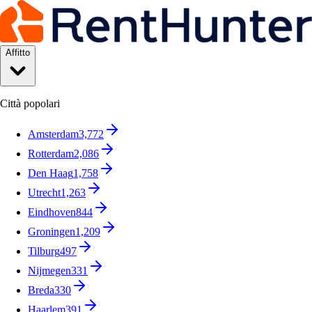
Affitto
Città popolari
Amsterdam
3,772
Rotterdam
2,086
Den Haag
1,758
Utrecht
1,263
Eindhoven
844
Groningen
1,209
Tilburg
497
Nijmegen
331
Breda
330
Haarlem
391