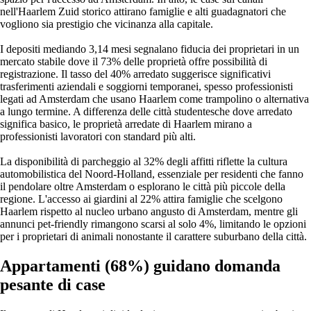
nell'Haarlem Zuid storico attirano famiglie e alti guadagnatori che
vogliono sia prestigio che vicinanza alla capitale.
I depositi mediando 3,14 mesi segnalano fiducia dei proprietari in un
mercato stabile dove il 73% delle proprietà offre possibilità di
registrazione. Il tasso del 40% arredato suggerisce significativi
trasferimenti aziendali e soggiorni temporanei, spesso professionisti
legati ad Amsterdam che usano Haarlem come trampolino o alternativa
a lungo termine. A differenza delle città studentesche dove arredato
significa basico, le proprietà arredate di Haarlem mirano a
professionisti lavoratori con standard più alti.
La disponibilità di parcheggio al 32% degli affitti riflette la cultura
automobilistica del Noord-Holland, essenziale per residenti che fanno
il pendolare oltre Amsterdam o esplorano le città più piccole della
regione. L'accesso ai giardini al 22% attira famiglie che scelgono
Haarlem rispetto al nucleo urbano angusto di Amsterdam, mentre gli
annunci pet-friendly rimangono scarsi al solo 4%, limitando le opzioni
per i proprietari di animali nonostante il carattere suburbano della città.
Appartamenti (68%) guidano domanda
pesante di case