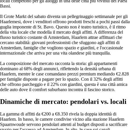
locali competono per gli alloggi in una delle città più vivibili dei Paesi
Bassi.
Il Grote Markt del sabato diventa un pellegrinaggio settimanale per gli
Haarlemesi, dove i venditori offrono prodotti freschi a pochi passi dalla
guglia imponente di St. Bavo. Questo non è teatro turistico, è il ritmo
della vita locale che modella il mercato degli affitti. A differenza del
flusso turistico costante di Amsterdam, Haarlem attrae affittuari che
cercano stabilità: giovani professionisti che sfuggono agli affitti di
Amsterdam, famiglie che vogliono spazio e giardini, e l'occasionale
internazionale che arriva per una vita olandese più tranquilla.
La composizione del mercato racconta la storia: gli appartamenti
dominano al 68% degli annunci, riflettendo la densità urbana di
Haarlem, mentre le case comandano prezzi premium mediando €2.828
per famiglie disposte a pagare per lo spazio. Con il 32% degli affitti
che offrono parcheggio e il 22% con giardini, questa è una città amica
delle auto dove il comfort suburbano incontra il fascino storico.
Dinamiche di mercato: pendolari vs. locali
La gamma di affitti da €200 a €8.350 rivela la doppia identità di
Haarlem. In basso, le camere condivise vicino alla stazione Haarlem
Spaarnwoude servono pendolari attenti al budget disposti a sacrificare
spazio per l'accesso ad Amsterdam. In alto, le case sui canali