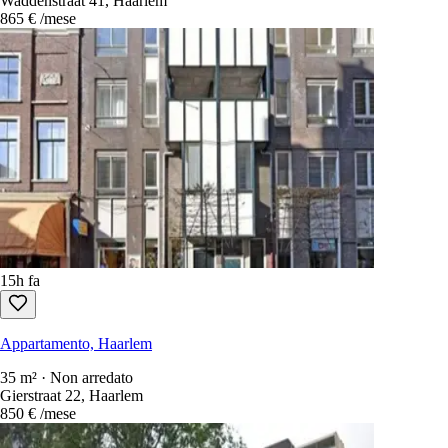
Waddenstraat 41, Haarlem
865 €
/mese
15h fa
Appartamento, Haarlem
35 m² · Non arredato
Gierstraat 22, Haarlem
850 €
/mese