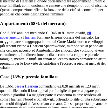
Il mercato di Haarlem si divide decisamente tra appartamenti urbani e
case familiari, con monolocali e camere che riempiono ruoli di nicchia.
Questa composizione riflette la funzione della città sia come hub per
pendolari che come destinazione familiare.
Appartamenti (68% del mercato)
Con 6.366 annunci mediando €1.946 su 81 metri quadri,
gli
appartamenti a Haarlem
formano la spina dorsale del mercato. La
maggior parte si raggruppa intorno al Grote Markt storico e sviluppi
più recenti vicino a Haarlem Spaarnwoude, mirando sia ai pendolari
che cercano accesso ad Amsterdam che ai locali che vogliono vivere
centralmente. La dimensione media accommoda coppie e piccole
famiglie, mentre le unità sui canali nel centro storico comandano affitti
premium per le loro viste da cartolina e l'accesso a piedi ai mercati del
sabato.
Case (18%): premio familiare
Le 1.661
case a Haarlem
comandano €2.828 mensili su 123 metri
quadri, riflettendo il loro appeal per famiglie disposte a pagare per
spazio e giardini. La maggior parte si concentra in aree residenziali
come Haarlem Noord e Schalkwijk, offrendo lo stile di vita suburbano
che molti rifugiati di Amsterdam cercano. Queste proprietà tipicamente
dispongono di multiple camere da letto, spazio esterno privato e