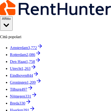
Affitto
Città popolari
Amsterdam
3,772
Rotterdam
2,086
Den Haag
1,758
Utrecht
1,263
Eindhoven
844
Groningen
1,209
Tilburg
497
Nijmegen
331
Breda
330
Haarlem
391