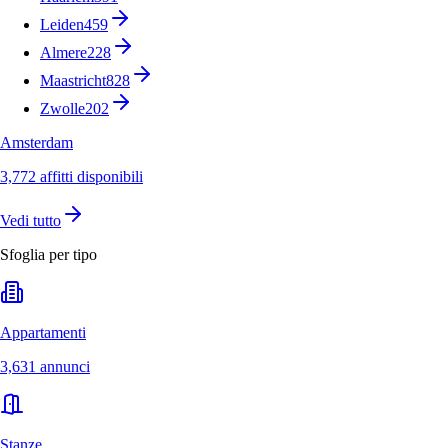
Leiden
459
Almere
228
Maastricht
828
Zwolle
202
Amsterdam
3,772 affitti disponibili
Vedi tutto
Sfoglia per tipo
Appartamenti
3,631 annunci
Stanze