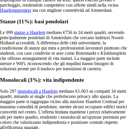
parcheggio, rendendole competitive con offerte simili nella vicina
Haarlemmermeer
ma con migliore connettività ad Amsterdam.
Stanze (11%): basi pendolari
Le 999
stanze a Haarlem
mediano €756 in 24 metri quadri, servendo
principalmente pendolari di Amsterdam che cercano indirizzi Noord-
Holland accessibili. A differenza delle città universitarie, la
condivisione di stanze qui mira a professionisti lavoratori piuttosto che
studenti, con case condivise in aree come Botermarkt e Klokhuisplein
che offrono arrangiamenti di vita maturi. La maggior parte include
utenze e WiFi, riconoscendo che gli inquilini hanno bisogno di
soluzioni pronte per il trasloco per transizioni di carriera.
Monolocali (3%): vita indipendente
Solo 297
monolocali a Haarlem
mediano €1.063 su compatti 34 metri
quadri, mirando ai single che preferiscono privacy allo spazio. La
maggior parte si raggruppa vicino alla stazione Haarlem Centraal per
massima comodità di pendolare, mentre alcuni occupano edifici storici
convertiti nel centro. L'offerta limitata mantiene i prezzi relativamente
alti per metro quadro, rendendo i monolocali un'opzione premium per
coloro che valorizzano indipendenza e posizione centrale rispetto
all'efficienza spaziale.