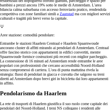
residenziali del dopoguerra offrono giardini, parcheggio e spazio per
bambini a prezzi ancora 19% sotto le medie di Amsterdam. L'area
bilancia calma suburbana con accesso ferroviario pratico, rendendola
competitiva con zone familiari simili a
Zaanstad
ma con migliori servizi
culturali e tragitti più brevi verso la capitale.
💡
Aree stazione: comodità pendolare:
Entrambe le stazioni Haarlem Centraal e Haarlem Spaarnwoude
ancorano cluster di affitti mirando ai pendolari di Amsterdam. Centraal
offre fascino storico con appartamenti in edifici convertiti, mentre
Spaarnwoude fornisce costruzioni più recenti con miglior parcheggio.
La connessione di 16 minuti ad Amsterdam rende entrambe le aree
popolari con professionisti che cercano accessibilità Noord-Holland
senza compromessi di carriera. L'ora di punta mattutina rivela la
strategia: flussi di pendolari in giacca e cravatta che salgono su treni
diretti ad Amsterdam dopo brevi giri in bicicletta dai loro appartamenti
in affitto.
Pendolarismo da Haarlem
La rete di trasporti di Haarlem giustifica il suo ruolo come capitale dei
pendolari del Noord-Holland. I treni NS collegano i residenti alle