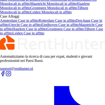
Monolocali in affitto
Maastricht Monolocali in affitto
Haarlem
Monolocali in affitto
Groningen Monolocali in affitto
Tilburg
Monolocali in affitto
Leiden Monolocali in affitto
Case
Alloggi
Amsterdam Case in affitto
Rotterdam Case in affitto
Den-haag Case in
affitto
Utrecht Case in affitto
Eindhoven Case in affitto
Maastricht Case
in affitto
Haarlem Case in affitto
Groningen Case in affitto
Tilburg Case
in affitto
Leiden Case in affitto
Automatizziamo la ricerca di casa per expat, studenti e giovani
professionisti nei Paesi Bassi.
support@renthunter.nl