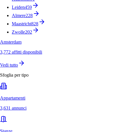
Leiden
459
Almere
228
Maastricht
828
Zwolle
202
Amsterdam
3,772 affitti disponibili
Vedi tutto
Sfoglia per tipo
Appartamenti
3,631 annunci
Stanze