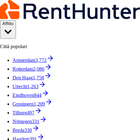
Affitto
Città popolari
Amsterdam
3,772
Rotterdam
2,086
Den Haag
1,758
Utrecht
1,263
Eindhoven
844
Groningen
1,209
Tilburg
497
Nijmegen
331
Breda
330
Haarlem
391