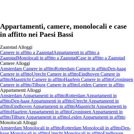
Appartamenti, camere, monolocali e case
in affitto nei Paesi Bassi
Zaanstad
Alloggi
Camere
in affitto a
Zaanstad
Appartamenti
in affitto a
Zaanstad
Monolocali
in affitto a
Zaanstad
Case
in affitto a
Zaanstad
Camere
Alloggi
Amsterdam Camere in affitto
Rotterdam Camere in affitto
Den-haag
Camere in affitto
Utrecht Camere in affitto
Eindhoven Camere in
affitto
Maastricht Camere in affitto
Haarlem Camere in affitto
Groningen
Camere in affitto
Tilburg Camere in affitto
Leiden Camere in affitto
Appartamenti
Alloggi
Amsterdam Appartamenti in affitto
Rotterdam Appartamenti in
affitto
Den-haag Appartamenti in affitto
Utrecht Appartamenti in
affitto
Eindhoven Appartamenti in affitto
Maastricht Appartamenti in
affitto
Haarlem Appartamenti in affitto
Groningen Appartamenti in
affitto
Tilburg Appartamenti in affitto
Leiden Appartamenti in affitto
Monolocali
Alloggi
Amsterdam Monolocali in affitto
Rotterdam Monolocali in affitto
Den-
haag Monolocali in affitto
Utrecht Monolocali in affitto
Eindhoven