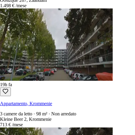
Oostzijde 267, Zaandam
1.498 €
/mese
19h fa
Appartamento, Krommenie
3 camere da letto · 98 m² · Non arredato
Kleine Beer 2, Krommenie
713 €
/mese