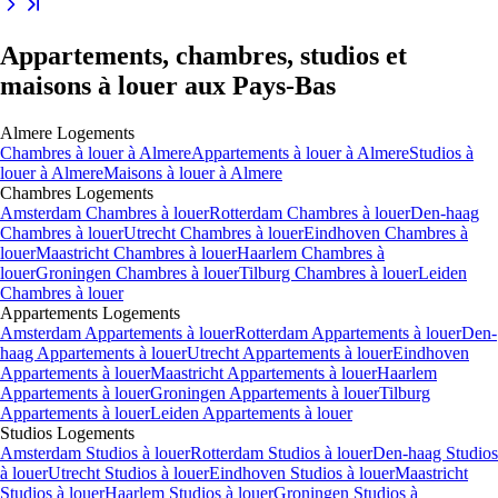
Appartements, chambres, studios et
maisons à louer aux Pays-Bas
Almere
Logements
Chambres
à louer à
Almere
Appartements
à louer à
Almere
Studios
à
louer à
Almere
Maisons
à louer à
Almere
Chambres
Logements
Amsterdam Chambres à louer
Rotterdam Chambres à louer
Den-haag
Chambres à louer
Utrecht Chambres à louer
Eindhoven Chambres à
louer
Maastricht Chambres à louer
Haarlem Chambres à
louer
Groningen Chambres à louer
Tilburg Chambres à louer
Leiden
Chambres à louer
Appartements
Logements
Amsterdam Appartements à louer
Rotterdam Appartements à louer
Den-
haag Appartements à louer
Utrecht Appartements à louer
Eindhoven
Appartements à louer
Maastricht Appartements à louer
Haarlem
Appartements à louer
Groningen Appartements à louer
Tilburg
Appartements à louer
Leiden Appartements à louer
Studios
Logements
Amsterdam Studios à louer
Rotterdam Studios à louer
Den-haag Studios
à louer
Utrecht Studios à louer
Eindhoven Studios à louer
Maastricht
Studios à louer
Haarlem Studios à louer
Groningen Studios à