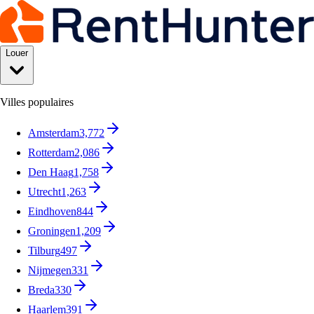
Louer
Villes populaires
Amsterdam
3,772
Rotterdam
2,086
Den Haag
1,758
Utrecht
1,263
Eindhoven
844
Groningen
1,209
Tilburg
497
Nijmegen
331
Breda
330
Haarlem
391