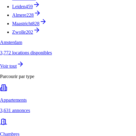
Leiden
459
Almere
228
Maastricht
828
Zwolle
202
Amsterdam
3,772 locations disponibles
Voir tout
Parcourir par type
Appartements
3,631 annonces
Chambres