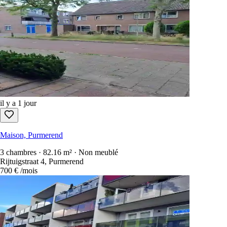
Trier par
:
newest first
Annonces gratuites à contacter uniquement
Chaque location aux Pays-Bas en une seule recherche.
1 100+ sites
sca
Créer un compte