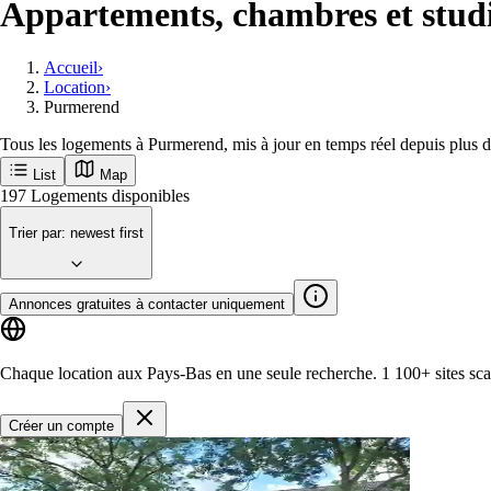
Appartements, chambres et stud
Accueil
›
Location
›
Purmerend
Tous les logements à Purmerend, mis à jour en temps réel depuis plus 
List
Map
Recevez en premier les nouvelles annonce
Purmerend
Villes populaires
Amsterdam
Rotterdam
Groningen
Utrecht
Den-haag
M
Commencer
197
Logements disponibles