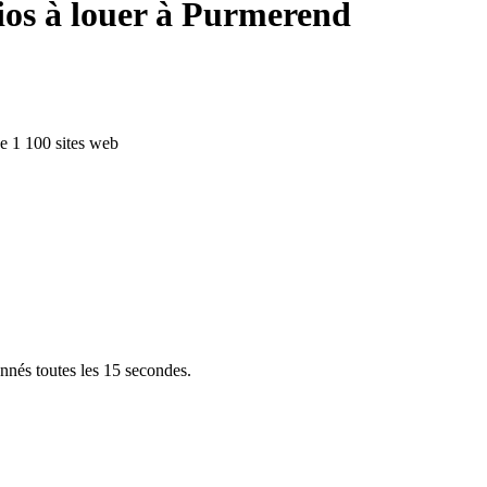
ios à louer à Purmerend
de 1 100 sites web
s à Purmerend
aastricht
Enschede
Eindhoven
Tilburg
Leiden
Arnhem