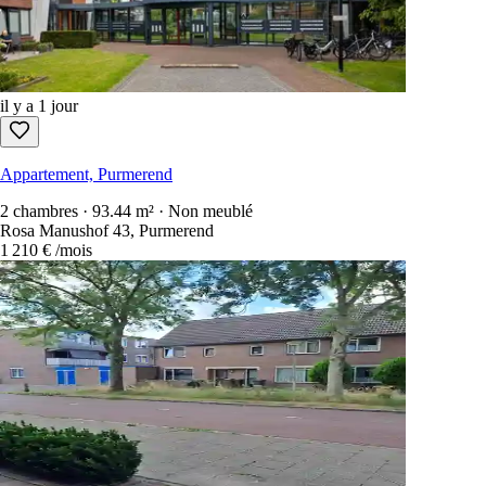
Appartement, Purmerend
2 chambres · 64.55 m² · Non meublé
Lambertus Huisengastraat 134, Purmerend
675 €
/mois
il y a 1 jour
Appartement, Purmerend