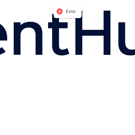
Error
Error