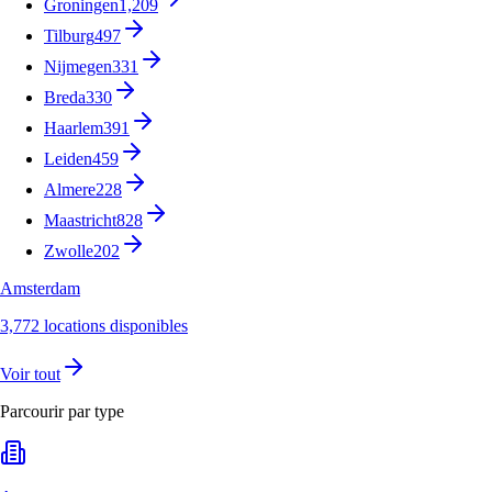
Groningen
1,209
Tilburg
497
Nijmegen
331
Breda
330
Haarlem
391
Leiden
459
Almere
228
Maastricht
828
Zwolle
202
Amsterdam
3,772 locations disponibles
Voir tout
Parcourir par type