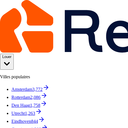
Louer
Villes populaires
Amsterdam
3,772
Rotterdam
2,086
Den Haag
1,758
Utrecht
1,263
Eindhoven
844