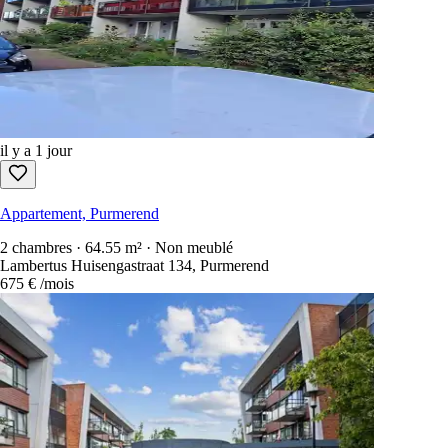
il y a 1 jour
Maison, Purmerend
3 chambres · 82.16 m² · Non meublé
Rijtuigstraat 4, Purmerend
700 €
/mois
il y a 1 jour