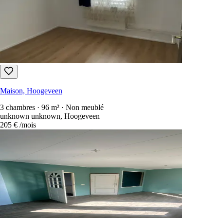
Maison, Hoogeveen
3 chambres · 96 m² · Non meublé
unknown unknown, Hoogeveen
205 €
/mois