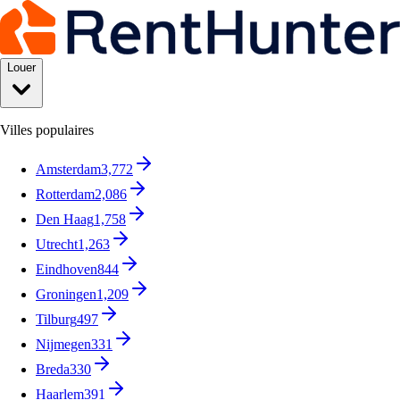
Louer
Villes populaires
Amsterdam
3,772
Rotterdam
2,086
Den Haag
1,758
Utrecht
1,263
Eindhoven
844
Groningen
1,209
Tilburg
497
Nijmegen
331
Breda
330
Haarlem
391