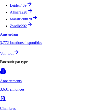
Leiden
459
Almere
228
Maastricht
828
Zwolle
202
Amsterdam
3,772 locations disponibles
Voir tout
Parcourir par type
Appartements
3,631 annonces
Chambres