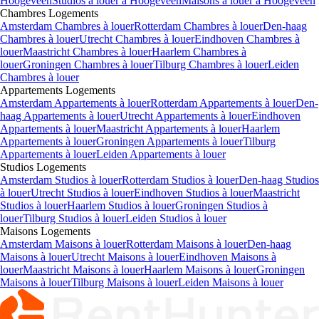
Hoogeveen
Studios
à louer à
Hoogeveen
Maisons
à louer à
Hoogeveen
Chambres
Logements
Amsterdam Chambres à louer
Rotterdam Chambres à louer
Den-haag
Chambres à louer
Utrecht Chambres à louer
Eindhoven Chambres à
louer
Maastricht Chambres à louer
Haarlem Chambres à
louer
Groningen Chambres à louer
Tilburg Chambres à louer
Leiden
Chambres à louer
Appartements
Logements
Amsterdam Appartements à louer
Rotterdam Appartements à louer
Den-
haag Appartements à louer
Utrecht Appartements à louer
Eindhoven
Appartements à louer
Maastricht Appartements à louer
Haarlem
Appartements à louer
Groningen Appartements à louer
Tilburg
Appartements à louer
Leiden Appartements à louer
Studios
Logements
Amsterdam Studios à louer
Rotterdam Studios à louer
Den-haag Studios
à louer
Utrecht Studios à louer
Eindhoven Studios à louer
Maastricht
Studios à louer
Haarlem Studios à louer
Groningen Studios à
louer
Tilburg Studios à louer
Leiden Studios à louer
Maisons
Logements
Amsterdam Maisons à louer
Rotterdam Maisons à louer
Den-haag
Maisons à louer
Utrecht Maisons à louer
Eindhoven Maisons à
louer
Maastricht Maisons à louer
Haarlem Maisons à louer
Groningen
Maisons à louer
Tilburg Maisons à louer
Leiden Maisons à louer