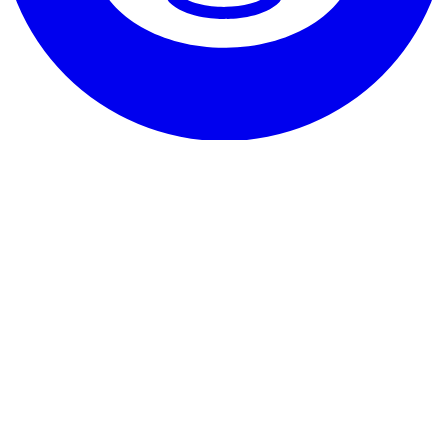
Notre service
Témoignages
Garantie & promesse
Comment résilier
Coordonnées
À propos de RentHunter
À propos
Blog
Programme partenaire
Plan du site
Les petits caractères
Politique de confidentialité
Conditions générales
Mentions
légales
Politique de cookies