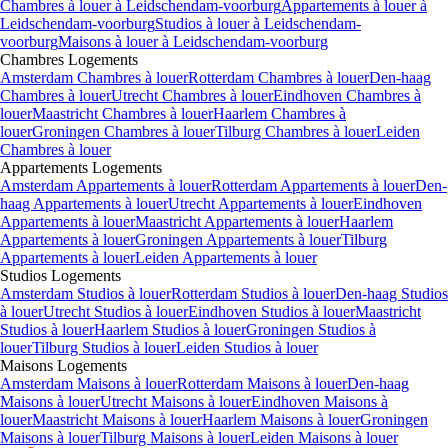
Chambres
à louer à
Leidschendam-voorburg
Appartements
à louer à
Leidschendam-voorburg
Studios
à louer à
Leidschendam-
voorburg
Maisons
à louer à
Leidschendam-voorburg
Chambres
Logements
Amsterdam Chambres à louer
Rotterdam Chambres à louer
Den-haag
Chambres à louer
Utrecht Chambres à louer
Eindhoven Chambres à
louer
Maastricht Chambres à louer
Haarlem Chambres à
louer
Groningen Chambres à louer
Tilburg Chambres à louer
Leiden
Chambres à louer
Appartements
Logements
Amsterdam Appartements à louer
Rotterdam Appartements à louer
Den-
haag Appartements à louer
Utrecht Appartements à louer
Eindhoven
Appartements à louer
Maastricht Appartements à louer
Haarlem
Appartements à louer
Groningen Appartements à louer
Tilburg
Appartements à louer
Leiden Appartements à louer
Studios
Logements
Amsterdam Studios à louer
Rotterdam Studios à louer
Den-haag Studios
à louer
Utrecht Studios à louer
Eindhoven Studios à louer
Maastricht
Studios à louer
Haarlem Studios à louer
Groningen Studios à
louer
Tilburg Studios à louer
Leiden Studios à louer
Maisons
Logements
Amsterdam Maisons à louer
Rotterdam Maisons à louer
Den-haag
Maisons à louer
Utrecht Maisons à louer
Eindhoven Maisons à
louer
Maastricht Maisons à louer
Haarlem Maisons à louer
Groningen
Maisons à louer
Tilburg Maisons à louer
Leiden Maisons à louer