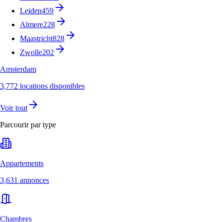
Leiden
459
Almere
228
Maastricht
828
Zwolle
202
Amsterdam
3,772 locations disponibles
Voir tout
Parcourir par type
Appartements
3,631 annonces
Chambres