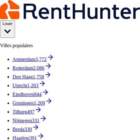
Louer
Villes populaires
Amsterdam
3,772
Rotterdam
2,086
Den Haag
1,758
Utrecht
1,263
Eindhoven
844
Groningen
1,209
Tilburg
497
Nijmegen
331
Breda
330
Haarlem
391