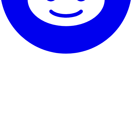
Notre service
Témoignages
Garantie & promesse
Comment résilier
Coordonnées
À propos de RentHunter
À propos
Blog
Programme partenaire
Plan du site
Les petits caractères