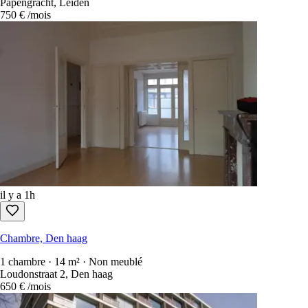
Papengracht, Leiden
750 €
/mois
il y a 1h
Chambre, Den haag
1 chambre · 14 m² · Non meublé
Loudonstraat 2, Den haag
650 €
/mois