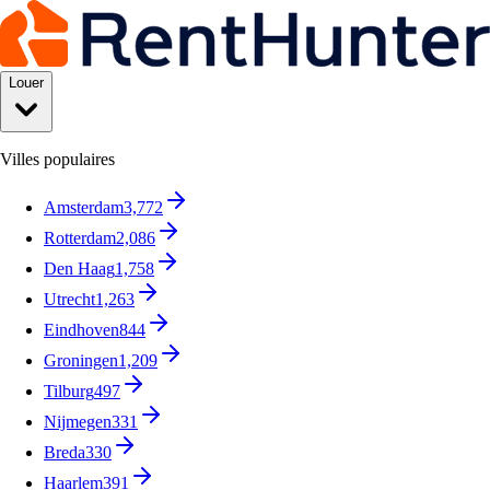
Louer
Villes populaires
Amsterdam
3,772
Rotterdam
2,086
Den Haag
1,758
Utrecht
1,263
Eindhoven
844
Groningen
1,209
Tilburg
497
Nijmegen
331
Breda
330
Haarlem
391