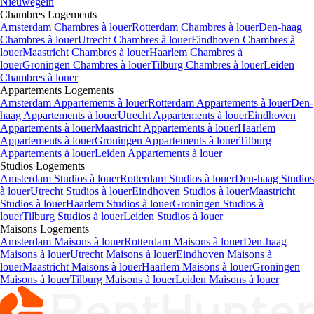
Nieuwegein
Chambres
Logements
Amsterdam Chambres à louer
Rotterdam Chambres à louer
Den-haag
Chambres à louer
Utrecht Chambres à louer
Eindhoven Chambres à
louer
Maastricht Chambres à louer
Haarlem Chambres à
louer
Groningen Chambres à louer
Tilburg Chambres à louer
Leiden
Chambres à louer
Appartements
Logements
Amsterdam Appartements à louer
Rotterdam Appartements à louer
Den-
haag Appartements à louer
Utrecht Appartements à louer
Eindhoven
Appartements à louer
Maastricht Appartements à louer
Haarlem
Appartements à louer
Groningen Appartements à louer
Tilburg
Appartements à louer
Leiden Appartements à louer
Studios
Logements
Amsterdam Studios à louer
Rotterdam Studios à louer
Den-haag Studios
à louer
Utrecht Studios à louer
Eindhoven Studios à louer
Maastricht
Studios à louer
Haarlem Studios à louer
Groningen Studios à
louer
Tilburg Studios à louer
Leiden Studios à louer
Maisons
Logements
Amsterdam Maisons à louer
Rotterdam Maisons à louer
Den-haag
Maisons à louer
Utrecht Maisons à louer
Eindhoven Maisons à
louer
Maastricht Maisons à louer
Haarlem Maisons à louer
Groningen
Maisons à louer
Tilburg Maisons à louer
Leiden Maisons à louer