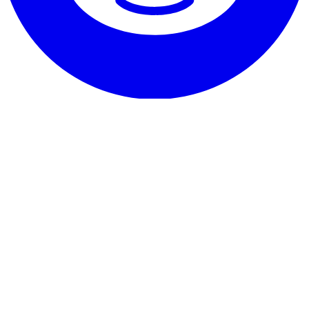
Notre service
Témoignages
Garantie & promesse
Comment résilier
Coordonnées
À propos de RentHunter
À propos
Blog
Programme partenaire
Plan du site
Les petits caractères
Politique de confidentialité
Conditions générales
Mentions