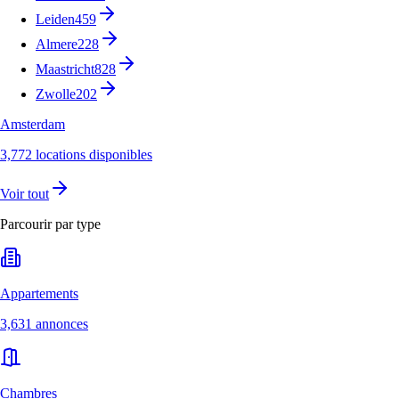
Leiden
459
Almere
228
Maastricht
828
Zwolle
202
Amsterdam
3,772 locations disponibles
Voir tout
Parcourir par type
Appartements
3,631 annonces
Chambres