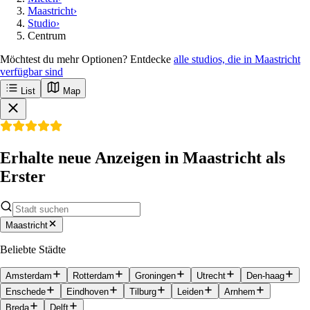
Maastricht
›
Studio
›
Centrum
Möchtest du mehr Optionen? Entdecke
alle studios, die in Maastricht
verfügbar sind
List
Map
Erhalte neue Anzeigen in Maastricht als
Erster
Maastricht
Beliebte Städte
Amsterdam
Rotterdam
Groningen
Utrecht
Den-haag
Enschede
Eindhoven
Tilburg
Leiden
Arnhem
Breda
Delft