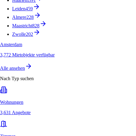
Haarlem
391
Leiden
459
Almere
228
Maastricht
828
Zwolle
202
Amsterdam
3,772 Mietobjekte verfügbar
Alle ansehen
Nach Typ suchen
Wohnungen
3,631 Angebote