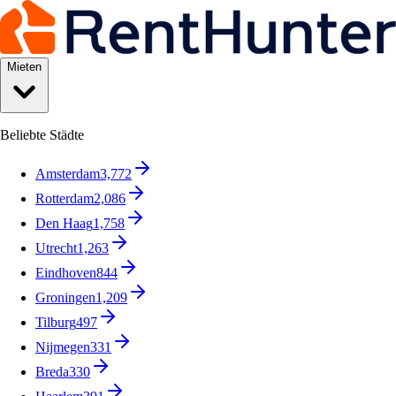
Mieten
Beliebte Städte
Amsterdam
3,772
Rotterdam
2,086
Den Haag
1,758
Utrecht
1,263
Eindhoven
844
Groningen
1,209
Tilburg
497
Nijmegen
331
Breda
330