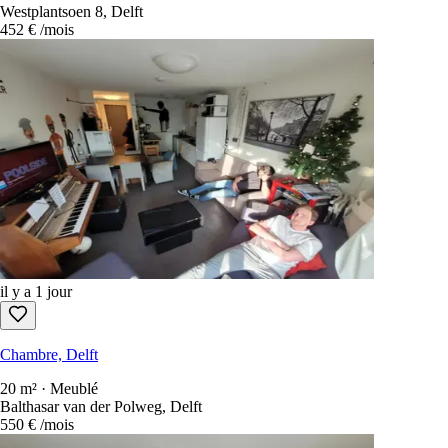
Westplantsoen 8, Delft
452 €
/mois
il y a 1 jour
Chambre, Delft
20 m² · Meublé
Balthasar van der Polweg, Delft
550 €
/mois