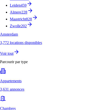
Leiden
459
Almere
228
Maastricht
828
Zwolle
202
Amsterdam
3,772 locations disponibles
Voir tout
Parcourir par type
Appartements
3,631 annonces
Chambres