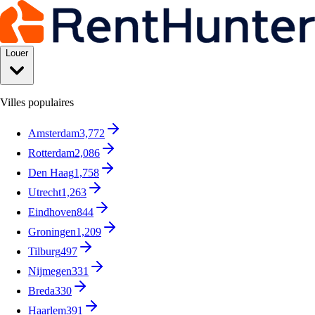
Louer
Villes populaires
Amsterdam
3,772
Rotterdam
2,086
Den Haag
1,758
Utrecht
1,263
Eindhoven
844
Groningen
1,209
Tilburg
497
Nijmegen
331
Breda
330
Haarlem
391