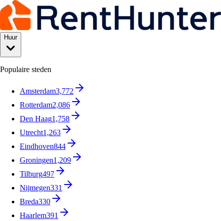
Huur
Populaire steden
Amsterdam
3,772
Rotterdam
2,086
Den Haag
1,758
Utrecht
1,263
Eindhoven
844
Groningen
1,209
Tilburg
497
Nijmegen
331
Breda
330
Haarlem
391