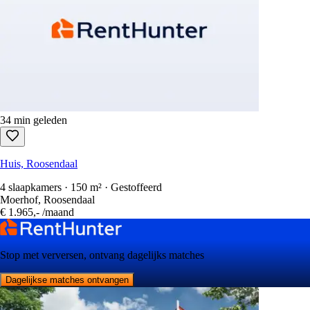
34 min geleden
Huis, Roosendaal
4 slaapkamers · 150 m² · Gestoffeerd
Moerhof, Roosendaal
€ 1.965,-
/maand
Stop met verversen, ontvang dagelijks matches
Dagelijkse matches ontvangen