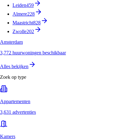
Leiden
459
Almere
228
Maastricht
828
Zwolle
202
Amsterdam
3,772 huurwoningen beschikbaar
Alles bekijken
Zoek op type
Appartementen
3,631 advertenties
Kamers