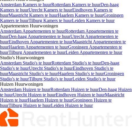
Amsterdam Kamers te huur
Rotterdam Kamers te huur
Den-haag
Kamers te huur
Utrecht Kamers te huur
Eindhoven Kamers te
huur
Maastricht Kamers te huur
Haarlem Kamers te huur
Groningen
Kamers te huur
Tilburg Kamers te huur
Leiden Kamers te huur
Appartementen
Huurwoningen
Amsterdam Appartementen te huur
Rotterdam Appartementen te
huur
Den-haag Appartementen te huur
Utrecht Appartementen te
huur
Eindhoven Appartementen te huur
Maastricht Appartementen te
huur
Haarlem Appartementen te huur
Groningen Appartementen te
huur
Tilburg Appartementen te huur
Leiden Appartementen te huur
Studio's
Huurwoningen
Amsterdam Studio's te huur
Rotterdam Studio's te huur
Den-haag
Studio's te huur
Utrecht Studio's te huur
Eindhoven Studio's te
huur
Maastricht Studio's te huur
Haarlem Studio's te huur
Groningen
Studio's te huur
Tilburg Studio's te huur
Leiden Studio's te huur
Huizen
Huurwoningen
Amsterdam Huizen te huur
Rotterdam Huizen te huur
Den-haag Huizen
te huur
Utrecht Huizen te huur
Eindhoven Huizen te huur
Maastricht
Huizen te huur
Haarlem Huizen te huur
Groningen Huizen te
huur
Tilburg Huizen te huur
Leiden Huizen te huur