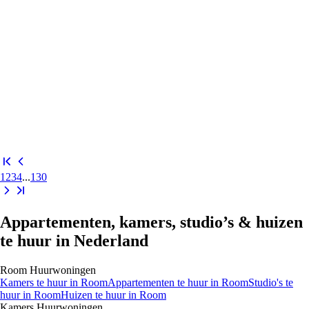
1
2
3
4
...
130
Appartementen, kamers, studio’s & huizen
te huur in Nederland
Room
Huurwoningen
Kamers
te huur in
Room
Appartementen
te huur in
Room
Studio's
te
huur in
Room
Huizen
te huur in
Room
Kamers
Huurwoningen