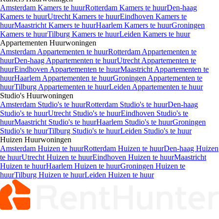
Amsterdam Kamers te huur
Rotterdam Kamers te huur
Den-haag
Kamers te huur
Utrecht Kamers te huur
Eindhoven Kamers te
huur
Maastricht Kamers te huur
Haarlem Kamers te huur
Groningen
Kamers te huur
Tilburg Kamers te huur
Leiden Kamers te huur
Appartementen
Huurwoningen
Amsterdam Appartementen te huur
Rotterdam Appartementen te
huur
Den-haag Appartementen te huur
Utrecht Appartementen te
huur
Eindhoven Appartementen te huur
Maastricht Appartementen te
huur
Haarlem Appartementen te huur
Groningen Appartementen te
huur
Tilburg Appartementen te huur
Leiden Appartementen te huur
Studio's
Huurwoningen
Amsterdam Studio's te huur
Rotterdam Studio's te huur
Den-haag
Studio's te huur
Utrecht Studio's te huur
Eindhoven Studio's te
huur
Maastricht Studio's te huur
Haarlem Studio's te huur
Groningen
Studio's te huur
Tilburg Studio's te huur
Leiden Studio's te huur
Huizen
Huurwoningen
Amsterdam Huizen te huur
Rotterdam Huizen te huur
Den-haag Huizen
te huur
Utrecht Huizen te huur
Eindhoven Huizen te huur
Maastricht
Huizen te huur
Haarlem Huizen te huur
Groningen Huizen te
huur
Tilburg Huizen te huur
Leiden Huizen te huur