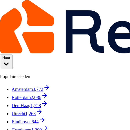
Huur
Populaire steden
Amsterdam
3,772
Rotterdam
2,086
Den Haag
1,758
Utrecht
1,263
Eindhoven
844
Groningen
1,209