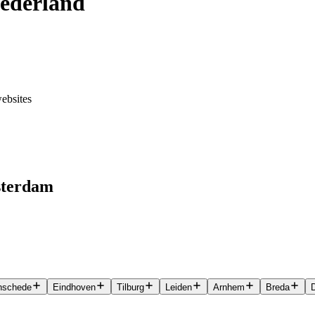
Nederland
ebsites
sterdam
nschede
Eindhoven
Tilburg
Leiden
Arnhem
Breda
D