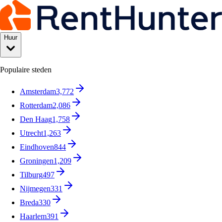
Huur
Populaire steden
Amsterdam
3,772
Rotterdam
2,086
Den Haag
1,758
Utrecht
1,263
Eindhoven
844
Groningen
1,209
Tilburg
497
Nijmegen
331
Breda
330
Haarlem
391