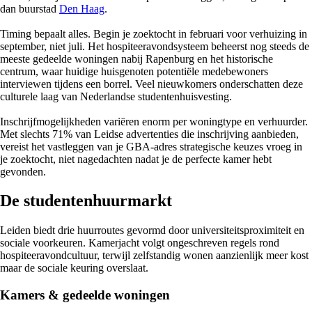
dan buurstad
Den Haag
.
Timing bepaalt alles. Begin je zoektocht in februari voor verhuizing in
september, niet juli. Het hospiteeravondsysteem beheerst nog steeds de
meeste gedeelde woningen nabij Rapenburg en het historische
centrum, waar huidige huisgenoten potentiële medebewoners
interviewen tijdens een borrel. Veel nieuwkomers onderschatten deze
culturele laag van Nederlandse studentenhuisvesting.
Inschrijfmogelijkheden variëren enorm per woningtype en verhuurder.
Met slechts 71% van Leidse advertenties die inschrijving aanbieden,
vereist het vastleggen van je GBA-adres strategische keuzes vroeg in
je zoektocht, niet nagedachten nadat je de perfecte kamer hebt
gevonden.
De studentenhuurmarkt
Leiden biedt drie huurroutes gevormd door universiteitsproximiteit en
sociale voorkeuren. Kamerjacht volgt ongeschreven regels rond
hospiteeravondcultuur, terwijl zelfstandig wonen aanzienlijk meer kost
maar de sociale keuring overslaat.
Kamers & gedeelde woningen