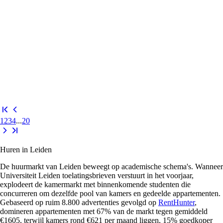
1
2
3
4
...
20
Huren in Leiden
De huurmarkt van Leiden beweegt op academische schema's. Wanneer
Universiteit Leiden toelatingsbrieven verstuurt in het voorjaar,
explodeert de kamermarkt met binnenkomende studenten die
concurreren om dezelfde pool van kamers en gedeelde appartementen.
Gebaseerd op ruim 8.800 advertenties gevolgd op
RentHunter
,
domineren appartementen met 67% van de markt tegen gemiddeld
€1605, terwijl kamers rond €621 per maand liggen, 15% goedkoper