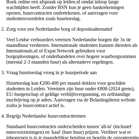
Boek online een afspraak op leiden.nl omdat inloop lange
wachttijden heeft. Zonder BSN kun je geen bankrekeningen
openen, huurcontracten ondertekenen, of aanvragen voor
studentenvoordelen zoals huurtoeslag.
Zorg voor een Nederlandse borg of depositoalternatief
Veel Leidse verhuurders vereisen Nederlandse borgen die 3x de
maandhuur verdienen. Internationale studenten kunnen diensten als
Internationals.nl of Expat Network gebruiken voor
borgoplossingen, of onderhandelen over hogere waarborgsommen
(meestal 2-3 maanden huur) als alternatieve regelingen.
Vraag huurtoeslag vroeg in je huurperiode aan
Huurtoeslag kan €200-400 per maand dekken voor geschikte
studenten in Leiden. Vereisten zijn huur onder €808 (2024 grens),
EU-burgerschap of geldige verblijfsvergunning, en zelfstandige
inschrijving op je adres. Aanvragen via de Belastingdienst website
zodra je huurcontract actief is.
Begrijp Nederlandse huurcontracttermen
Standaard huurcontracten onderscheiden tussen 'all-in' (inclusief
nutsvoorzieningen) en 'kaal' (bare huur) prijzen. Verifieer wat er
inbegrepen is in je maandelijkse betaling en begrijp de opzegtermijn