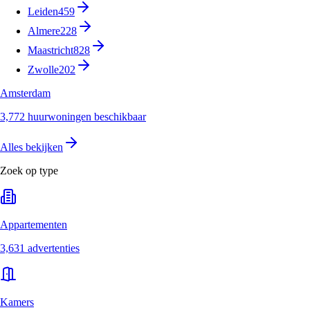
Leiden
459
Almere
228
Maastricht
828
Zwolle
202
Amsterdam
3,772 huurwoningen beschikbaar
Alles bekijken
Zoek op type
Appartementen
3,631 advertenties
Kamers