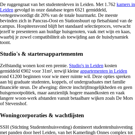
De ruggengraat van het studentenleven in Leiden. Met 1.762
kamers in
Leiden
gevolgd in onze database tegen €621 gemiddeld,
vertegenwoordigt dit 20% van de totale huurmarkt. De meeste
bevinden zich in Pancras-Oost en Stationsbuurt op fietsafstand van de
campus. Hospiteeravond blijft het standaard selectieproces, verwacht
jezelf te presenteren aan huidige huisgenoten, vaak met wijn en kaas,
waarbij je zowel compatibiliteit als toewijding aan de huisdynamiek
toont.
Studio's & startersappartementen
Zelfstandig wonen kost een premie.
Studio's in Leiden
kosten
gemiddeld €902 voor 31m², terwijl kleine
appartementen in Leiden
rond €1200 beginnen voor wie meer ruimte wil. Deze opties spreken
aan bij graduate studenten, koppels, of undergraduates met familie
financiële steun. De afweging: directe inschrijfmogelijkheden en geen
huisgenootpolitiek, maar aanzienlijk hogere maandkosten en vaak
langere woon-werk afstanden vanuit betaalbare wijken zoals De Mors
of Stevenshof.
Woningcorporaties & wachtlijsten
SSH (Stichting Studentenhuisvesting) domineert studentenhuisvesting
met panden door heel Leiden, van het Kamerlingh Onnes complex tot