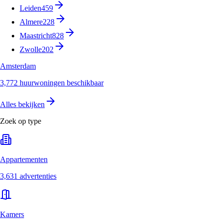
Leiden
459
Almere
228
Maastricht
828
Zwolle
202
Amsterdam
3,772 huurwoningen beschikbaar
Alles bekijken
Zoek op type
Appartementen
3,631 advertenties
Kamers