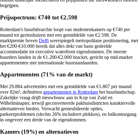
begrijpen.
Prijsspectrum: €740 tot €2.598
Rotterdam's huurhiërarchie loopt van studentenkamers op €740 per
maand tot gezinshuizen met een gemiddelde van €2.598. De
marktpremie boven
Delft
weerspiegelt metropolitane positionering, met
het €200-€10.000 bereik dat alles dekt van basis gedeelde
accommodatie tot executive waterfront eigendommen. De meeste
huurders landen in de €1.200-€2.000 bracket, gericht op mid-market
appartementen met internationale huurstandaarden.
Appartementen (71% van de markt)
Met 29.884 advertenties met een gemiddelde van €1.807 per maand
over 82m², definiëren
appartementen in Rotterdam
het huurlandschap.
Zakelijke vraag drijft nieuwbouw aan in Kop van Zuid en
Wilhelminapier, terwijl geconverteerde pakhuisdistricten karaktervolle
alternatieven bieden. Verwacht gemeubileerde opties,
parkeerproblemen (slechts 26% includeert plekken), en balkontoegang
in ongeveer een derde van de eigendommen.
Kamers (19%) en alternatieven