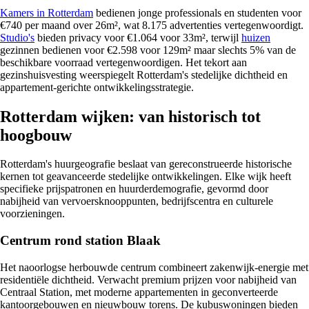
Kamers in Rotterdam
bedienen jonge professionals en studenten voor
€740 per maand over 26m², wat 8.175 advertenties vertegenwoordigt.
Studio's
bieden privacy voor €1.064 voor 33m², terwijl
huizen
gezinnen bedienen voor €2.598 voor 129m² maar slechts 5% van de
beschikbare voorraad vertegenwoordigen. Het tekort aan
gezinshuisvesting weerspiegelt Rotterdam's stedelijke dichtheid en
appartement-gerichte ontwikkelingsstrategie.
Rotterdam wijken: van historisch tot
hoogbouw
Rotterdam's huurgeografie beslaat van gereconstrueerde historische
kernen tot geavanceerde stedelijke ontwikkelingen. Elke wijk heeft
specifieke prijspatronen en huurderdemografie, gevormd door
nabijheid van vervoersknooppunten, bedrijfscentra en culturele
voorzieningen.
Centrum rond station Blaak
Het naoorlogse herbouwde centrum combineert zakenwijk-energie met
residentiële dichtheid. Verwacht premium prijzen voor nabijheid van
Centraal Station, met moderne appartementen in geconverteerde
kantoorgebouwen en nieuwbouw torens. De kubuswoningen bieden