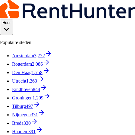
Huur
Populaire steden
Amsterdam
3,772
Rotterdam
2,086
Den Haag
1,758
Utrecht
1,263
Eindhoven
844
Groningen
1,209
Tilburg
497
Nijmegen
331
Breda
330
Haarlem
391