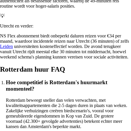
authenticiteit als beslissende factoren, waarbij de 49-minuten reis
routine wordt voor hoger-salaris posities.
💡
Utrecht en verder:
NS Flex abonnement biedt onbeperkt daluren reizen voor €34 per
maand, waardoor incidentele reizen naar Utrecht (36 minuten) of zelfs
Leiden
universiteiten kosteneffectief worden. De avond terugkeer
vanuit Utrecht rijdt meestal elke 30 minuten tot middernacht, hoewel
weekend schema's planning kunnen vereisen voor sociale activiteiten.
Rotterdam huur FAQ
Hoe competitief is Rotterdam's huurmarkt
momenteel?
Rotterdam beweegt sneller dan velen verwachten, met
kwaliteitsappartementen die 2-5 dagen duren in plaats van weken.
Zakelijke verhuizingen creëren biedscenario's, vooral voor
gemeubileerde eigendommen in Kop van Zuid. De grotere
voorraad (42.300+ gevolgde advertenties) betekent echter meer
kansen dan Amsterdam's beperkte markt.