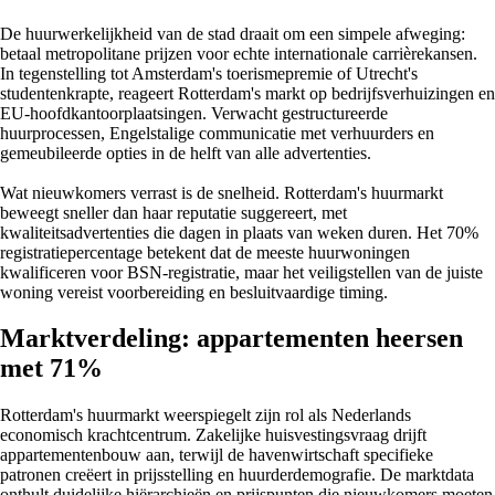
De huurwerkelijkheid van de stad draait om een simpele afweging:
betaal metropolitane prijzen voor echte internationale carrièrekansen.
In tegenstelling tot Amsterdam's toerismepremie of Utrecht's
studentenkrapte, reageert Rotterdam's markt op bedrijfsverhuizingen en
EU-hoofdkantoorplaatsingen. Verwacht gestructureerde
huurprocessen, Engelstalige communicatie met verhuurders en
gemeubileerde opties in de helft van alle advertenties.
Wat nieuwkomers verrast is de snelheid. Rotterdam's huurmarkt
beweegt sneller dan haar reputatie suggereert, met
kwaliteitsadvertenties die dagen in plaats van weken duren. Het 70%
registratiepercentage betekent dat de meeste huurwoningen
kwalificeren voor BSN-registratie, maar het veiligstellen van de juiste
woning vereist voorbereiding en besluitvaardige timing.
Marktverdeling: appartementen heersen
met 71%
Rotterdam's huurmarkt weerspiegelt zijn rol als Nederlands
economisch krachtcentrum. Zakelijke huisvestingsvraag drijft
appartementenbouw aan, terwijl de havenwirtschaft specifieke
patronen creëert in prijsstelling en huurderdemografie. De marktdata
onthult duidelijke hiërarchieën en prijspunten die nieuwkomers moeten