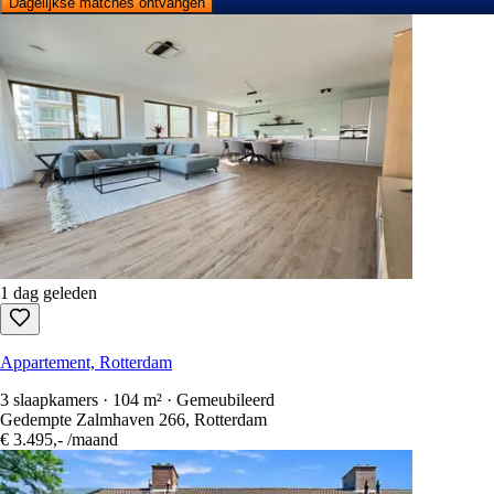
Dagelijkse matches ontvangen
1 dag geleden
Appartement, Rotterdam
3 slaapkamers · 104 m² · Gemeubileerd
Gedempte Zalmhaven 266, Rotterdam
€ 3.495,-
/maand