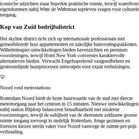
iconische uitzichten maar beperkte praktische ruimte, terwijl waterfront
eigendommen nabij Witte de Withstraat toprieven vragen voor culturele
toegang.
Kop van Zuid bedrijfsdistrict
Het skyline district richt zich op internationale professionals met
gemeubileerde luxe appartementen en zakelijke huisvestingspakketten.
Wilhelminapier ontwikkelingen bieden havenzichten en premium
voorzieningen, terwijl Hotel New York conversies karaktervolle
alternatieven bieden. Verwacht Engelssprekend vastgoedbeheer en
gestroomlijnde huurprocessen ontworpen voor expat verhuizingen.
💡
Noord rond metrostations:
Rotterdam Noord biedt de beste huurwaarde van de stad met directe
metrotoegang naar het centrum in 15 minuten. Nieuwe ontwikkelingen
nabij station Blijdorp balanceren betaalbaarheid met moderne
voorzieningen, terwijl de nabijheid van de dierentuin zeldzame groene
ruimte toegang toevoegt in stedelijk Rotterdam. Jonge gezinnen en
forenzen kiezen steeds vaker voor Noord vanwege de ruimte-per-prijs
verhouding.