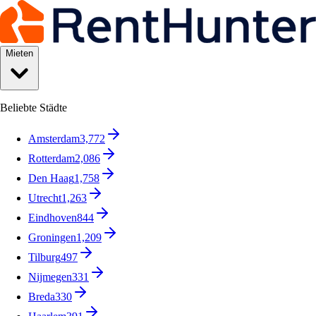
Mieten
Beliebte Städte
Amsterdam
3,772
Rotterdam
2,086
Den Haag
1,758
Utrecht
1,263
Eindhoven
844
Groningen
1,209
Tilburg
497
Nijmegen
331
Breda
330