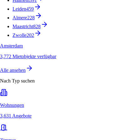
Haarlem
391
Leiden
459
Almere
228
Maastricht
828
Zwolle
202
Amsterdam
3,772 Mietobjekte verfügbar
Alle ansehen
Nach Typ suchen
Wohnungen
3,631 Angebote