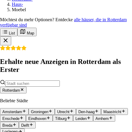
Haus
›
Moebel
Möchtest du mehr Optionen? Entdecke
alle häuser, die in Rotterdam
verfügbar sind
List
Map
Erhalte neue Anzeigen in Rotterdam als
Erster
Rotterdam
Beliebte Städte
Amsterdam
Groningen
Utrecht
Den-haag
Maastricht
Enschede
Eindhoven
Tilburg
Leiden
Arnhem
Breda
Delft
Loslegen